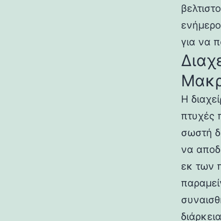
βελτιστο
ενήμεροι
για να 
Διαχε
Μακρ
Η διαχεί
πτυχές 
σωστή δι
να αποδ
εκ των 
παραμεί
συναισθ
διάρκεια