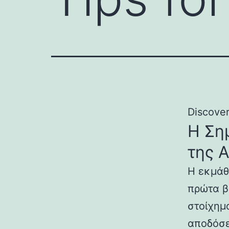
Discover
Η Ση
της 
Η εκμάθ
πρώτα β
στοίχημ
αποδόσε