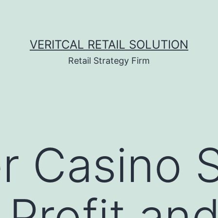
VERITCAL RETAIL SOLUTION
Retail Strategy Firm
r Casino S
 Profit an