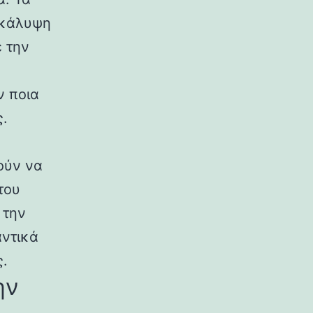
οκάλυψη
 την
ν ποια
ς.
ούν να
του
 την
αντικά
ς.
ην