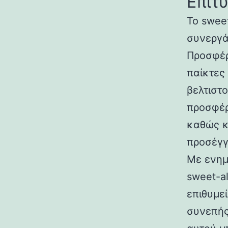
Επιτ
Το swee
συνεργάτ
Προσφέρ
παίκτες
βελτιστο
προσφέρ
καθώς κ
προσέγγ
Με ενημ
sweet-al
επιθυμεί
συνεπής