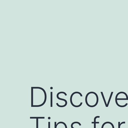
Skip
to
content
Discove
Tips for