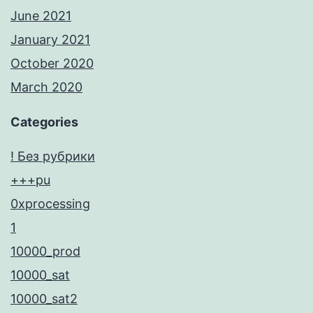
June 2021
January 2021
October 2020
March 2020
Categories
! Без рубрики
+++pu
0xprocessing
1
10000_prod
10000_sat
10000_sat2