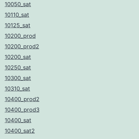
10050_sat
10110_sat
10125_sat
10200_prod
10200_prod2
10200_sat
10250_sat
10300_sat
10310_sat
10400_prod2
10400_prod3
10400_sat
10400_sat2