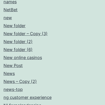
names
NetBet
new
New folder
New folder – Copy (3)
New folder (2)
New folder (6)
New online casinos
New Post
News
News – Copy (2)
news-top
ng customer experience