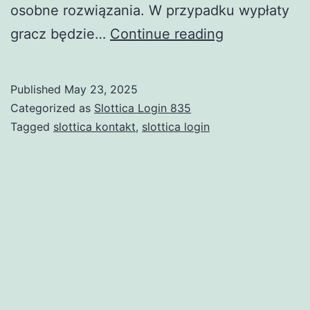
osobne rozwiązania. W przypadku wypłaty
Slottica
gracz będzie…
Continue reading
Premia
ᐉ
Published
May 23, 2025
Do
Categorized as
Slottica Login 835
300%
Tagged
slottica kontakt
,
slottica login
Plus
Trzydziestu
Fs
Zyskaj
Bonusy!