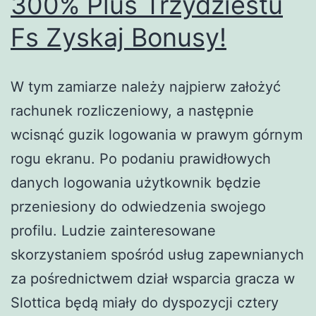
300% Plus Trzydziestu
Bonusem
Fs Zyskaj Bonusy!
I
Login
W tym zamiarze należy najpierw założyć
rachunek rozliczeniowy, a następnie
wcisnąć guzik logowania w prawym górnym
rogu ekranu. Po podaniu prawidłowych
danych logowania użytkownik będzie
przeniesiony do odwiedzenia swojego
profilu. Ludzie zainteresowane
skorzystaniem spośród usług zapewnianych
za pośrednictwem dział wsparcia gracza w
Slottica będą miały do dyspozycji cztery