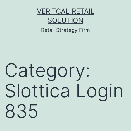
Skip
VERITCAL RETAIL
to
SOLUTION
content
Retail Strategy Firm
Category:
Slottica Login
835