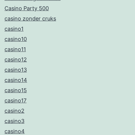
Casino Party 500
casino zonder cruks
casino1
casino10
casino11
casino12
casino13
casino14
casino15
casino17
casino2
casino3
casino4