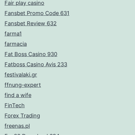
Fair play casino
Fansbet Promo Code 631
Fansbet Review 632
farma1
farmacia
Fat Boss Casino 930
Fatboss Casino Avis 233
festivalaki.gr
ffnung-expert
find a wife
FinTech
Forex Trading
freenas.pl