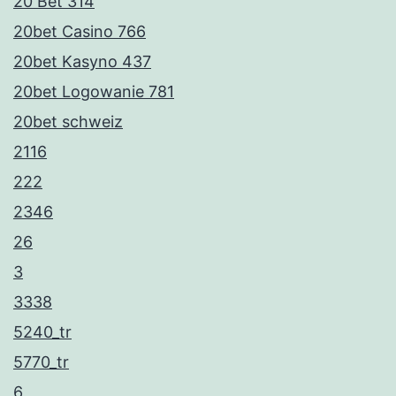
20 Bet 314
20bet Casino 766
20bet Kasyno 437
20bet Logowanie 781
20bet schweiz
2116
222
2346
26
3
3338
5240_tr
5770_tr
6