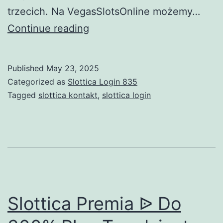
trzecich. Na VegasSlotsOnline możemy…
Slottica
Continue reading
Pl
Casino
Published
May 23, 2025
Online
Categorized as
Slottica Login 835
Tagged
slottica kontakt
,
slottica login
Oficjalne
Kasyno
Slottica
W
Polsce
Wraz
Slottica Premia ᐉ Do
Z