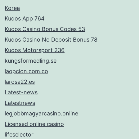
Korea
Kudos App 764
Kudos Casino Bonus Codes 53
Kudos Casino No Deposit Bonus 78
Kudos Motorsport 236
kungsformedling.se
laopcion.com.co
larosa22.es
Latest-news
Latestnews
legjobbmagyarcasino.online
Licensed online casino
lifeselector