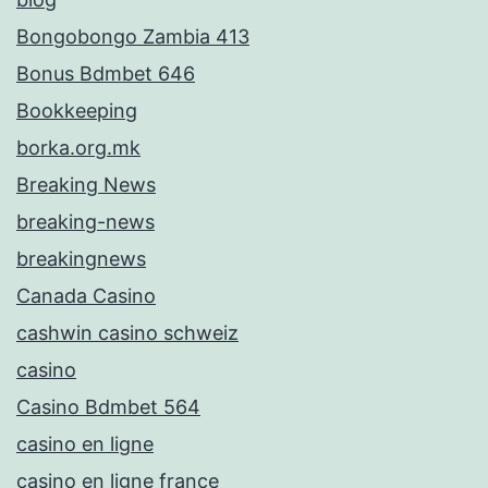
Bongobongo Zambia 413
Bonus Bdmbet 646
Bookkeeping
borka.org.mk
Breaking News
breaking-news
breakingnews
Canada Casino
cashwin casino schweiz
casino
Casino Bdmbet 564
casino en ligne
casino en ligne france