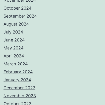
November 2024
October 2024
September 2024
August 2024
July 2024
June 2024
May 2024
April 2024
March 2024
February 2024
January 2024
December 2023
November 2023
October 2023