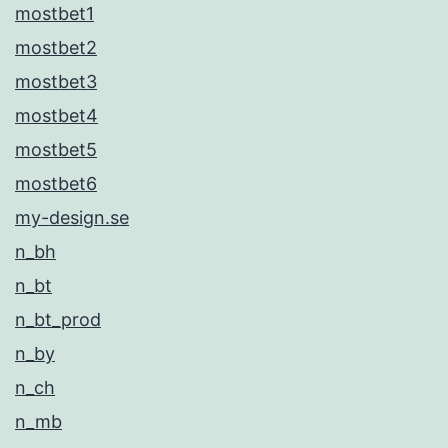
mostbet1
mostbet2
mostbet3
mostbet4
mostbet5
mostbet6
my-design.se
n_bh
n_bt
n_bt_prod
n_by
n_ch
n_mb