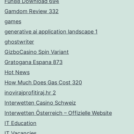
Fun88 Download 694
Gamdom Review 332
games
generative ai application landscape 1
ghostwriter
GizboCasino Spin Variant
Gratogana Espana 873
Hot News
How Much Does Gas Cost 320
inovirajprofitiraj.hr 2
Interwetten Casino Schweiz
Interwetten Österreich – Offizielle Website
IT Education
IT Vacancies