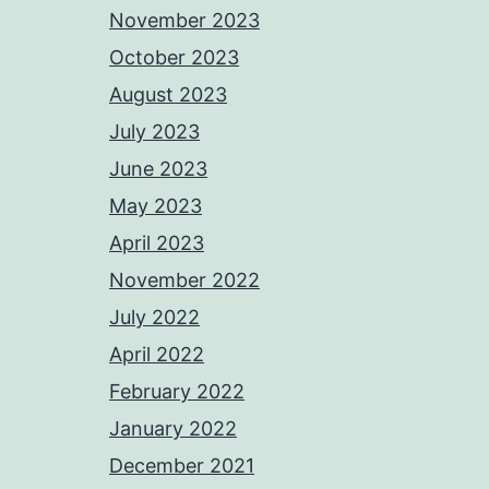
November 2023
October 2023
August 2023
July 2023
June 2023
May 2023
April 2023
November 2022
July 2022
April 2022
February 2022
January 2022
December 2021