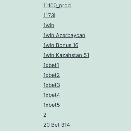
11100_prod
1173i
1win
1win Azərbaycan
1win Bonus 16
1win Kazahstan 51
1xbet1
1xbet2
1xbet3
1xbet4
1xbet5
2
20 Bet 314