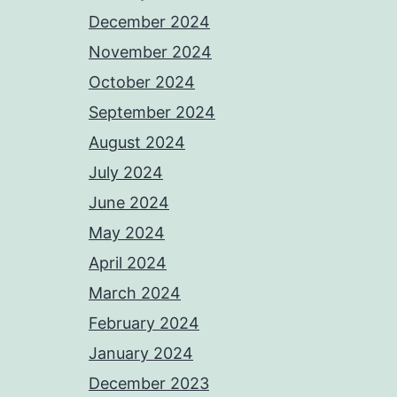
December 2024
November 2024
October 2024
September 2024
August 2024
July 2024
June 2024
May 2024
April 2024
March 2024
February 2024
January 2024
December 2023