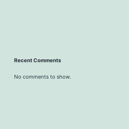
Recent Comments
No comments to show.