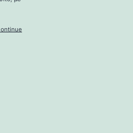
ontinue