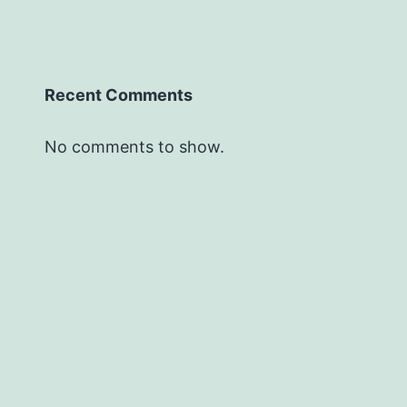
Recent Comments
No comments to show.