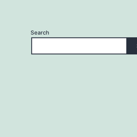
Search