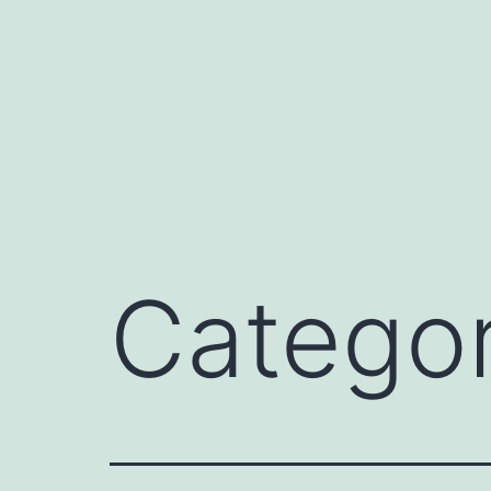
Skip
to
content
Catego