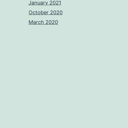
January 2021
October 2020
March 2020