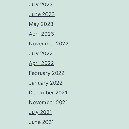
July 2023
June 2023
May 2023
April 2023
November 2022
July 2022
April 2022
February 2022
January 2022
December 2021
November 2021
July 2021
June 2021