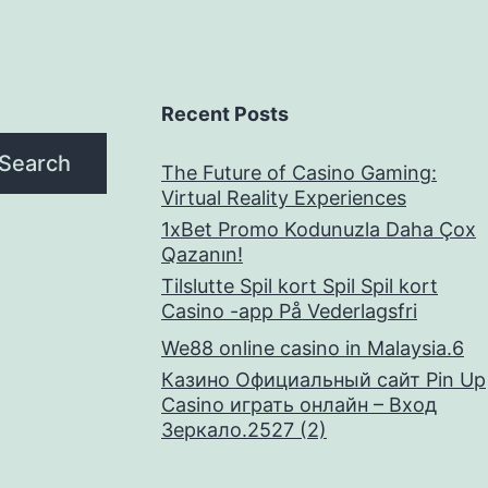
Recent Posts
Search
The Future of Casino Gaming:
Virtual Reality Experiences
1xBet Promo Kodunuzla Daha Çox
Qazanın!
Tilslutte Spil kort Spil Spil kort
Casino -app På Vederlagsfri
We88 online casino in Malaysia.6
Казино Официальный сайт Pin Up
Casino играть онлайн – Вход
Зеркало.2527 (2)