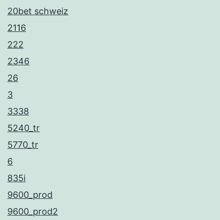
20bet schweiz
2116
222
2346
26
3
3338
5240_tr
5770_tr
6
835i
9600_prod
9600_prod2