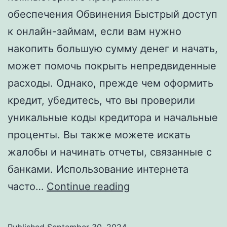
обеспечения Обвинения Быстрый доступ
к онлайн-займам, если вам нужно
накопить большую сумму денег и начать,
может помочь покрыть непредвиденные
расходы. Однако, прежде чем оформить
кредит, убедитесь, что вы проверили
уникальные коды кредитора и начальные
проценты. Вы также можете искать
жалобы и начинать отчеты, связанные с
банками. Использование интернета
Как
часто…
Continue reading
можно
моментальный
Published
September 30, 2024