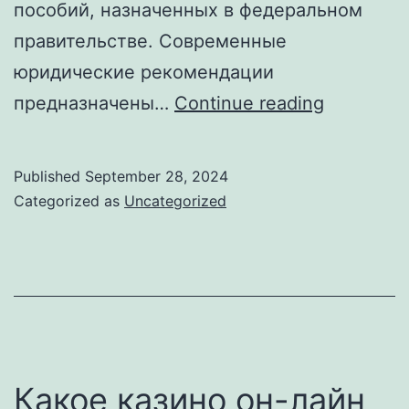
пособий, назначенных в федеральном
правительстве. Современные
юридические рекомендации
Казино
предназначены…
Continue reading
онлайн-
игровые
Published
September 28, 2024
промоко
Categorized as
Uncategorized
Авиатор
Олимп
автомат
Официал
располо
Российск
Какое казино он-лайн