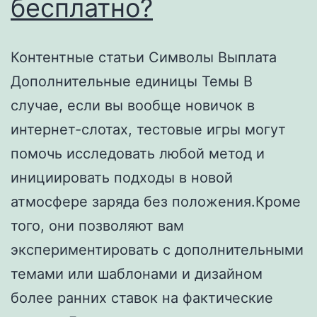
бесплатно?
Контентные статьи Символы Выплата
Дополнительные единицы Темы В
случае, если вы вообще новичок в
интернет-слотах, тестовые игры могут
помочь исследовать любой метод и
инициировать подходы в новой
атмосфере заряда без положения.Кроме
того, они позволяют вам
экспериментировать с дополнительными
темами или шаблонами и дизайном
более ранних ставок на фактические