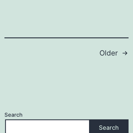
trực
tuyến
Posts
Older
navigation
Search
Search