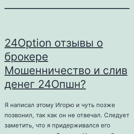
24Option отзывы о
брокере
Мошенничество и слив
денег 24Опшн?
Я написал этому Игорю и чуть позже
позвонил, так как он не отвечал. Следует
заметить, что я придерживался его