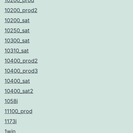
10200_prod
10200_prod2
10200_sat
10250_sat
10300_sat
10310_sat
10400_prod2
10400_prod3
10400_sat
10400_sat2
1058i
11100_prod
1173i
1win