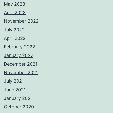
May 2023
April 2023
November 2022
July 2022
April 2022
February 2022
January 2022
December 2021
November 2021
July 2021
June 2021
January 2021
October 2020