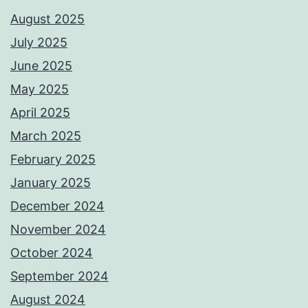
August 2025
July 2025
June 2025
May 2025
April 2025
March 2025
February 2025
January 2025
December 2024
November 2024
October 2024
September 2024
August 2024