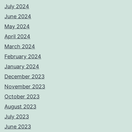
July 2024
June 2024
May 2024
April 2024
March 2024
February 2024
January 2024
December 2023
November 2023
October 2023
August 2023
July 2023
June 2023