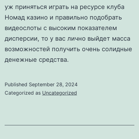
уж приняться играть на ресурсе клуба
Номад казино и правильно подобрать
видеослоты с высоким показателем
дисперсии, то у вас лично выйдет масса
возможностей получить очень солидные
денежные средства.
Published
September 28, 2024
Categorized as
Uncategorized