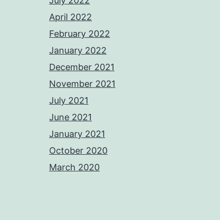
July 2022
April 2022
February 2022
January 2022
December 2021
November 2021
July 2021
June 2021
January 2021
October 2020
March 2020