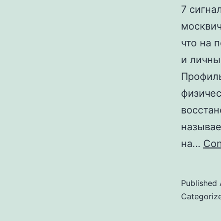
7 сигна
москвич
что на 
и личны
Профиль
физичес
восстан
называе
на…
Con
Published
Categoriz