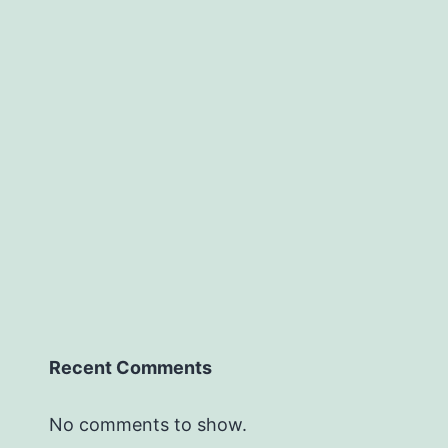
Recent Comments
No comments to show.