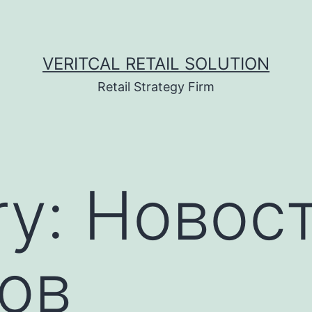
VERITCAL RETAIL SOLUTION
Retail Strategy Firm
ry:
Новос
ов