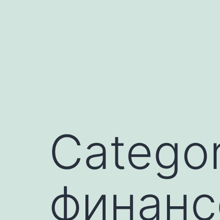
Skip
to
content
Catego
финанс