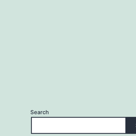
Search