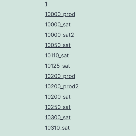
1
10000_prod
10000_sat
10000_sat2
10050_sat
10110_sat
10125_sat
10200_prod
10200_prod2
10200_sat
10250_sat
10300_sat
10310_sat