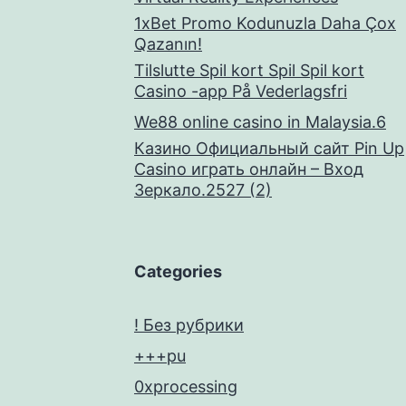
1xBet Promo Kodunuzla Daha Çox
Qazanın!
Tilslutte Spil kort Spil Spil kort
Casino -app På Vederlagsfri
We88 online casino in Malaysia.6
Казино Официальный сайт Pin Up
Casino играть онлайн – Вход
Зеркало.2527 (2)
Categories
! Без рубрики
+++pu
0xprocessing