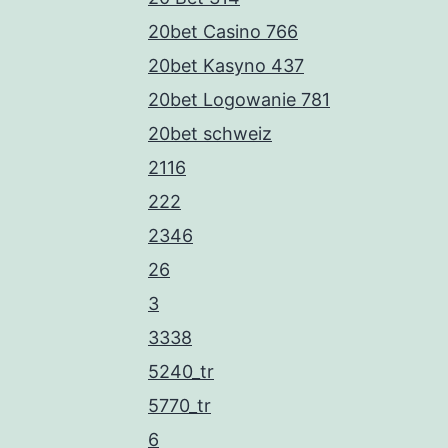
20bet Casino 766
20bet Kasyno 437
20bet Logowanie 781
20bet schweiz
2116
222
2346
26
3
3338
5240_tr
5770_tr
6