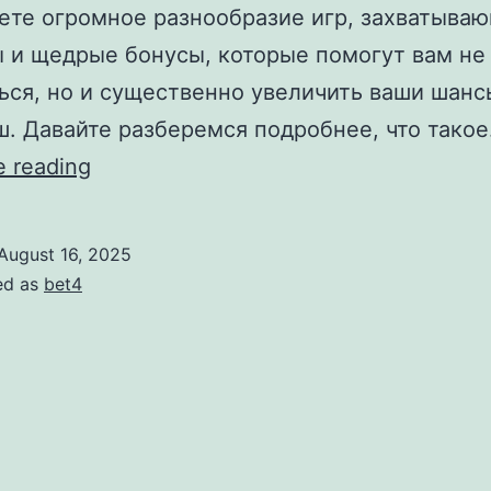
ете огромное разнообразие игр, захватыва
 и щедрые бонусы, которые помогут вам не
ься, но и существенно увеличить ваши шанс
. Давайте разберемся подробнее, что тако
Wowbet
e reading
казино
ваши
August 16, 2025
шансы
ed as
bet4
на
выигрыш
и
уникальные
предложения