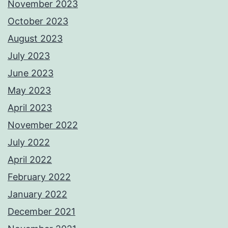
November 2023
October 2023
August 2023
July 2023
June 2023
May 2023
April 2023
November 2022
July 2022
April 2022
February 2022
January 2022
December 2021