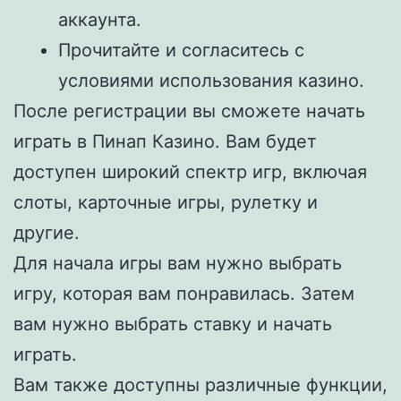
аккаунта.
Прочитайте и согласитесь с
условиями использования казино.
После регистрации вы сможете начать
играть в Пинап Казино. Вам будет
доступен широкий спектр игр, включая
слоты, карточные игры, рулетку и
другие.
Для начала игры вам нужно выбрать
игру, которая вам понравилась. Затем
вам нужно выбрать ставку и начать
играть.
Вам также доступны различные функции,