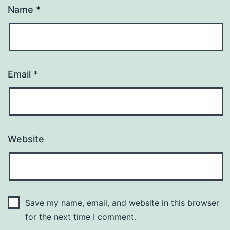
Name
*
Email
*
Website
Save my name, email, and website in this browser
for the next time I comment.