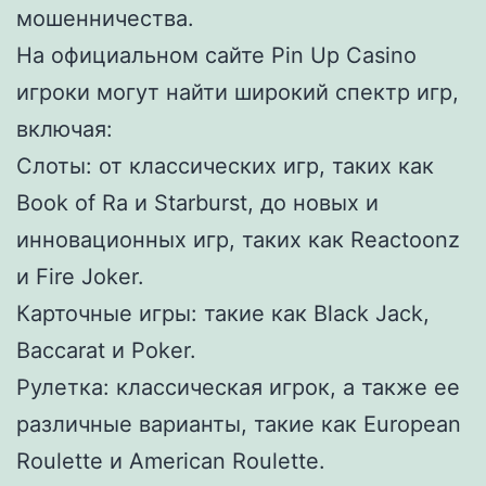
мошенничества.
На официальном сайте Pin Up Casino
игроки могут найти широкий спектр игр,
включая:
Слоты: от классических игр, таких как
Book of Ra и Starburst, до новых и
инновационных игр, таких как Reactoonz
и Fire Joker.
Карточные игры: такие как Black Jack,
Baccarat и Poker.
Рулетка: классическая игрок, а также ее
различные варианты, такие как European
Roulette и American Roulette.