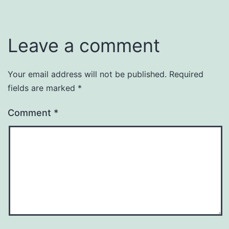
Leave a comment
Your email address will not be published.
Required
fields are marked
*
Comment
*