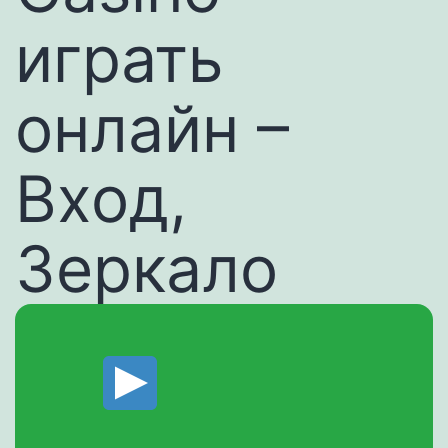
играть
онлайн –
Вход,
Зеркало