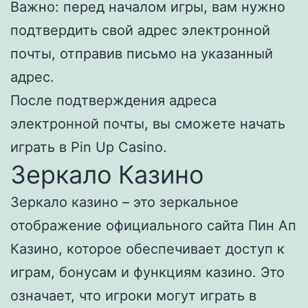
Важно: перед началом игры, вам нужно
подтвердить свой адрес электронной
почты, отправив письмо на указанный
адрес.
После подтверждения адреса
электронной почты, вы сможете начать
играть в Pin Up Casino.
Зеркало Казино
Зеркало казино – это зеркальное
отображение официального сайта Пин Ап
Казино, которое обеспечивает доступ к
играм, бонусам и функциям казино. Это
означает, что игроки могут играть в