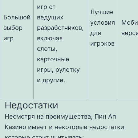
игр от
Лучшие
Большой
ведущих
условия
Моби
выбор
разработчиков,
для
верс
игр
включая
игроков
слоты,
карточные
игры, рулетку
и другие.
Недостатки
Несмотря на преимущества, Пин Ап
Казино имеет и некоторые недостатки,
которые стоит учитывать: