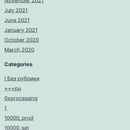
November 2021
July 2021
June 2021
January 2021
October 2020
March 2020
Categories
! Без рубрики
+++pu
0xprocessing
1
10000_prod
10000_sat