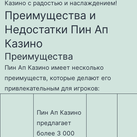
Казино с радостью и наслаждением!
Преимущества и
Недостатки Пин Ап
Казино
Преимущества
Пин Ап Казино имеет несколько
преимуществ, которые делают его
привлекательным для игроков:
Пин Ап Казино
предлагает
более 3 000