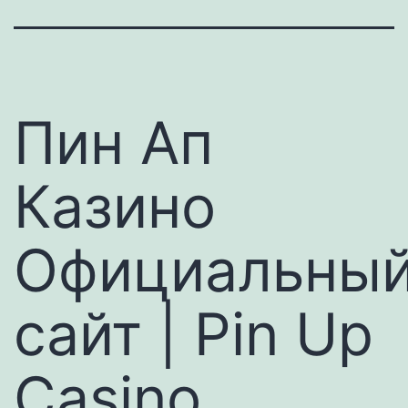
Пин Ап
Казино
Официальны
сайт | Pin Up
Casino