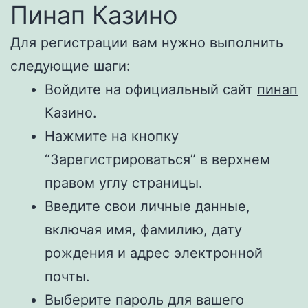
Пинап Казино
Для регистрации вам нужно выполнить
следующие шаги:
Войдите на официальный сайт
пинап
Казино.
Нажмите на кнопку
“Зарегистрироваться” в верхнем
правом углу страницы.
Введите свои личные данные,
включая имя, фамилию, дату
рождения и адрес электронной
почты.
Выберите пароль для вашего