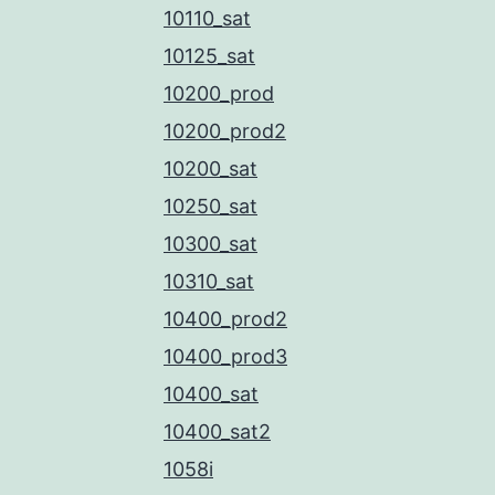
10110_sat
10125_sat
10200_prod
10200_prod2
10200_sat
10250_sat
10300_sat
10310_sat
10400_prod2
10400_prod3
10400_sat
10400_sat2
1058i