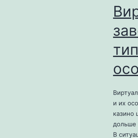
Ви
зав
тип
ос
Виртуал
и их ос
казино 
дольше 
В ситуа