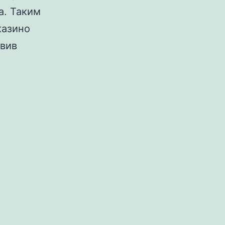
а. Таким
казино
твив