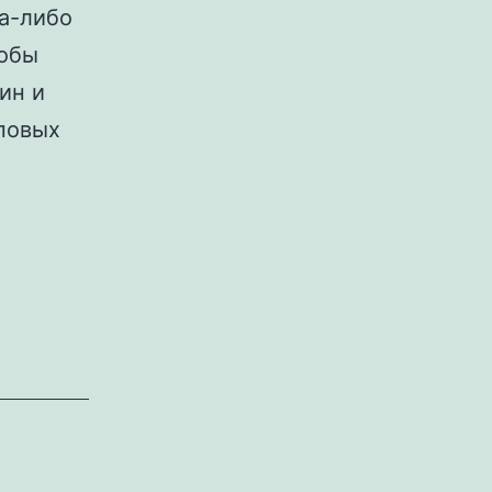
да-либо
тобы
ин и
повых