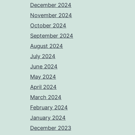
December 2024
November 2024
October 2024
September 2024
August 2024
July 2024
June 2024
May 2024
April 2024
March 2024
February 2024
January 2024
December 2023