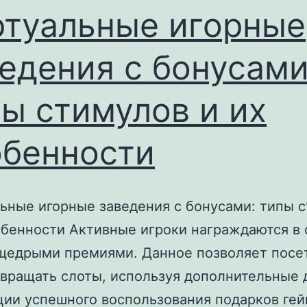
деньги
ртуальные игорные
едения с бонусами
ы стимулов и их
обенности
ьные игорные заведения с бонусами: типы 
обенности Активные игроки награждаются в 
щедрыми премиями. Данное позволяет посе
вращать слоты, используя дополнительные 
ции успешного воспользования подарков ге