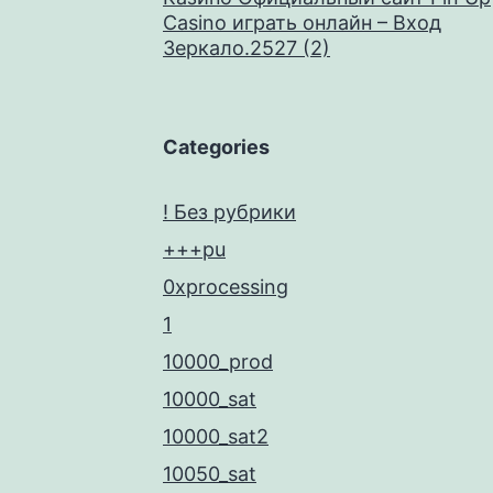
Casino играть онлайн – Вход
Зеркало.2527 (2)
Categories
! Без рубрики
+++pu
0xprocessing
1
10000_prod
10000_sat
10000_sat2
10050_sat