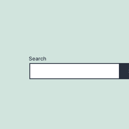
Search