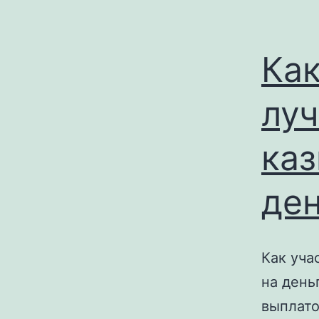
Как
лу
каз
де
Как уча
на день
выплато