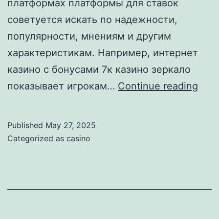
платформах платформы для ставок
советуется искать по надежности,
популярности, мнениям и другим
характеристикам. Например, интернет
казино с бонусами 7к казино зеркало
Как
показывает игрокам…
Continue reading
спо
игра
Published
May 27, 2025
за
Categorized as
casino
ден
в
луч
игр
авт