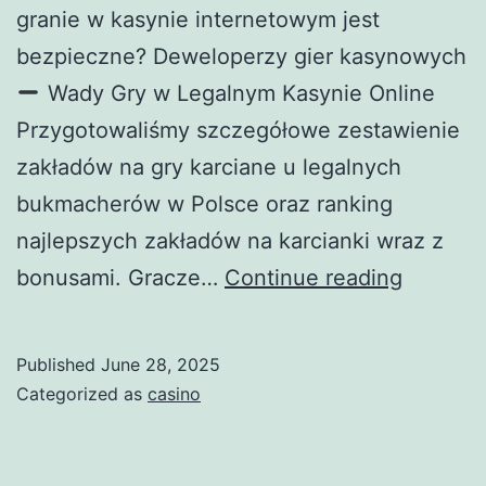
granie w kasynie internetowym jest
bezpieczne? Deweloperzy gier kasynowych
Wady Gry w Legalnym Kasynie Online
Przygotowaliśmy szczegółowe zestawienie
zakładów na gry karciane u legalnych
bukmacherów w Polsce oraz ranking
najlepszych zakładów na karcianki wraz z
Ranking
bonusami. Gracze…
Continue reading
kasyn
online
Published
June 28, 2025
luty
Categorized as
casino
2025
Najleps