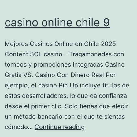
casino online chile 9
Mejores Casinos Online en Chile 2025
Content SOL casino – Tragamonedas con
torneos y promociones integradas Casino
Gratis VS. Casino Con Dinero Real Por
ejemplo, el casino Pin Up incluye títulos de
estos desarrolladores, lo que da confianza
desde el primer clic. Solo tienes que elegir
un método bancario con el que te sientas
casino
cómodo…
Continue reading
online