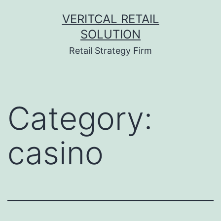
Skip
VERITCAL RETAIL
to
SOLUTION
content
Retail Strategy Firm
Category:
casino