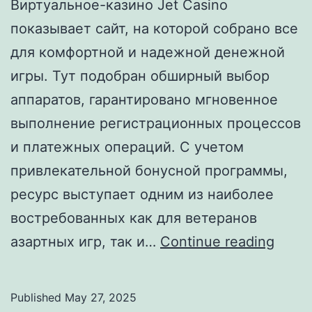
Виртуальное-казино Jet Casino
показывает сайт, на которой собрано все
для комфортной и надежной денежной
игры. Тут подобран обширный выбор
аппаратов, гарантировано мгновенное
выполнение регистрационных процессов
и платежных операций. С учетом
привлекательной бонусной программы,
ресурс выступает одним из наиболее
востребованных как для ветеранов
Онла
азартных игр, так и…
Continue reading
игор
заве
Published
May 27, 2025
с