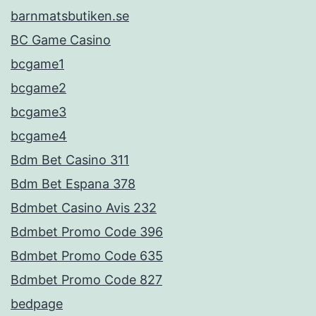
barnmatsbutiken.se
BC Game Casino
bcgame1
bcgame2
bcgame3
bcgame4
Bdm Bet Casino 311
Bdm Bet Espana 378
Bdmbet Casino Avis 232
Bdmbet Promo Code 396
Bdmbet Promo Code 635
Bdmbet Promo Code 827
bedpage