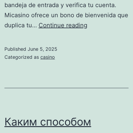
bandeja de entrada y verifica tu cuenta.
Micasino ofrece un bono de bienvenida que
Descarga
duplica tu…
Continue reading
y
navega
Published
June 5, 2025
por
Categorized as
casino
la
web
móvil
del
sitio
oficial
Каким способом
Mi