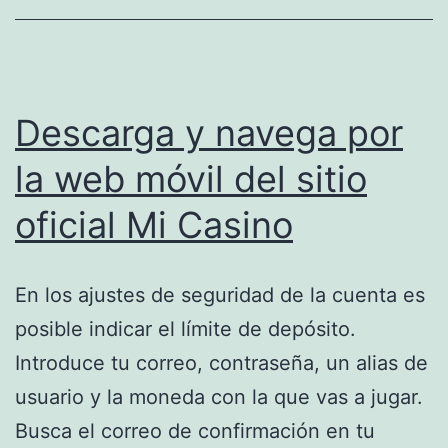
kasyna
interne
Descarga y navega por
la web móvil del sitio
oficial Mi Casino
En los ajustes de seguridad de la cuenta es
posible indicar el límite de depósito.
Introduce tu correo, contraseña, un alias de
usuario y la moneda con la que vas a jugar.
Busca el correo de confirmación en tu