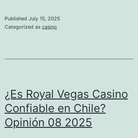
Morteros
de
Published
July 15, 2025
reparación
Categorized as
casino
¿Es Royal Vegas Casino
Confiable en Chile?
Opinión 08 2025