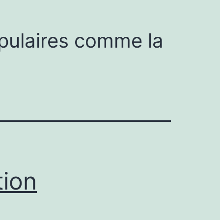
pulaires comme la
tion