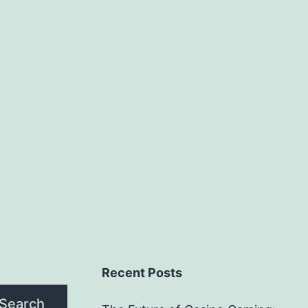
b
+
+
F
F
Recent Posts
Search