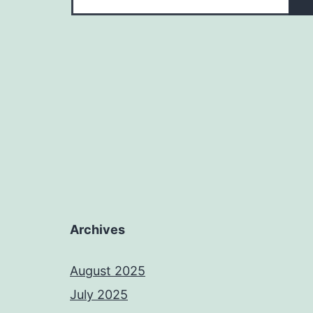
Archives
August 2025
July 2025