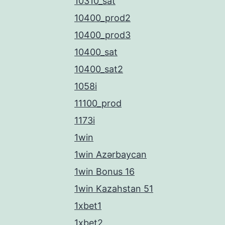
10310_sat
10400_prod2
10400_prod3
10400_sat
10400_sat2
1058i
11100_prod
1173i
1win
1win Azərbaycan
1win Bonus 16
1win Kazahstan 51
1xbet1
1xbet2