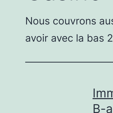
Nous couvrons aus
avoir avec la bas 2
Imm
B-a