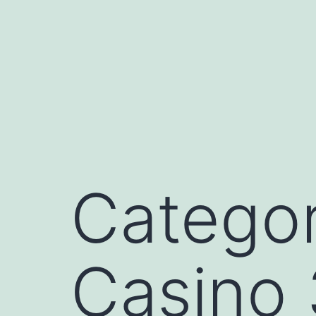
Skip
to
content
Catego
Casino 