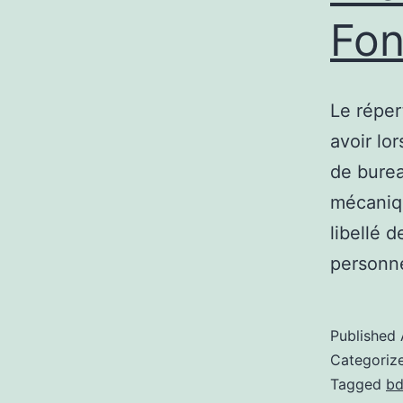
Fon
Le réper
avoir lo
de burea
mécaniqu
libellé 
personn
Published
Categoriz
Tagged
bd