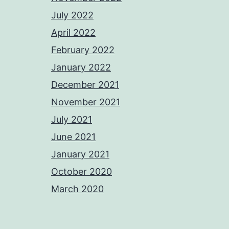
July 2022
April 2022
February 2022
January 2022
December 2021
November 2021
July 2021
June 2021
January 2021
October 2020
March 2020