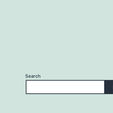
P
E
Search