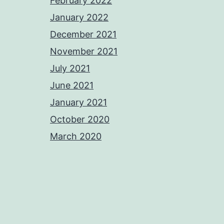
February 2022
January 2022
December 2021
November 2021
July 2021
June 2021
January 2021
October 2020
March 2020