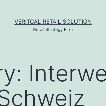
VERITCAL RETAIL SOLUTION
Retail Strategy Firm
ry:
Interwe
 Schweiz