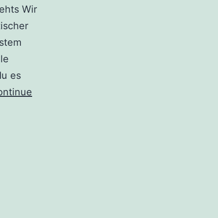
ehts Wir
tischer
ystem
le
du es
ontinue