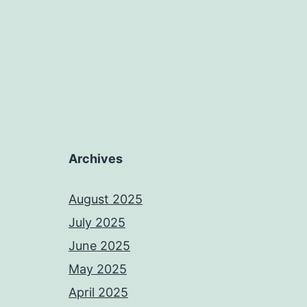
Archives
August 2025
July 2025
June 2025
May 2025
April 2025