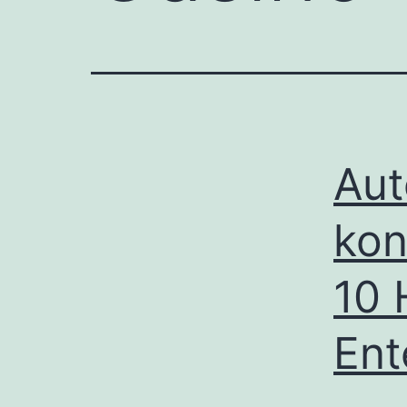
Aut
kon
10 
Ent