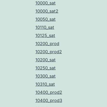
10000_sat
10000_sat2
10050_sat
10110_sat
10125_sat
10200_prod
10200_prod2
10200_sat
10250_sat
10300_sat
10310_sat
10400_prod2
10400_prod3