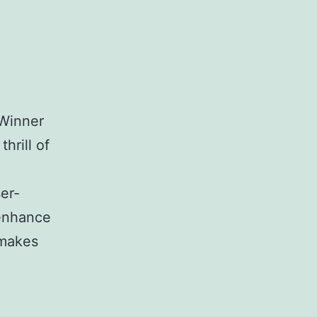
 Winner
hrill of
er-
 enhance
 makes