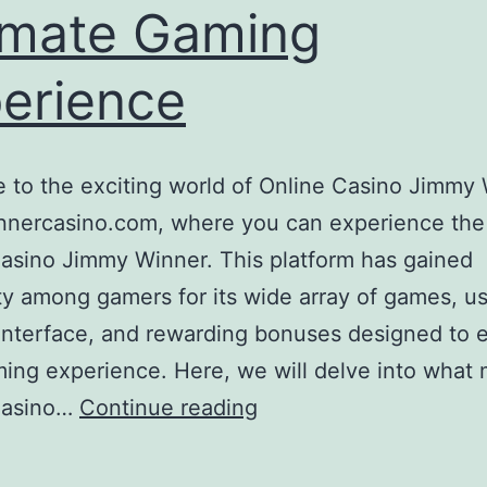
imate Gaming
erience
to the exciting world of Online Casino Jimmy
nercasino.com, where you can experience the t
asino Jimmy Winner. This platform has gained
ty among gamers for its wide array of games, us
 interface, and rewarding bonuses designed to
ing experience. Here, we will delve into what
Online
Casino…
Continue reading
Casino
Jimmy