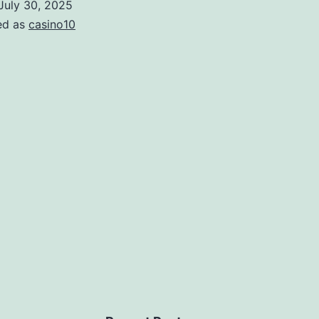
July 30, 2025
Winner
ed as
casino10
Discover
the
Ultimate
Gaming
Experience