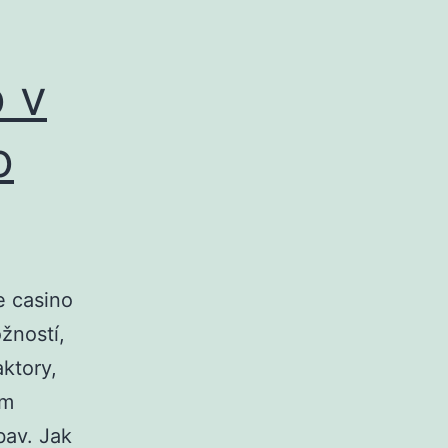
 v
o
e casino
žností,
aktory,
ím
bav. Jak