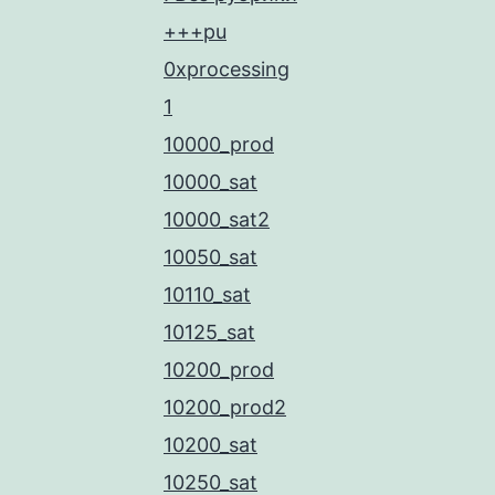
+++pu
0xprocessing
1
10000_prod
10000_sat
10000_sat2
10050_sat
10110_sat
10125_sat
10200_prod
10200_prod2
10200_sat
10250_sat