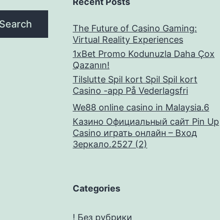
Recent Posts
Search
The Future of Casino Gaming:
Virtual Reality Experiences
1xBet Promo Kodunuzla Daha Çox
Qazanın!
Tilslutte Spil kort Spil Spil kort
Casino -app På Vederlagsfri
We88 online casino in Malaysia.6
Казино Официальный сайт Pin Up
Casino играть онлайн – Вход
Зеркало.2527 (2)
Categories
! Без рубрики