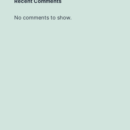
Recent Comments
No comments to show.