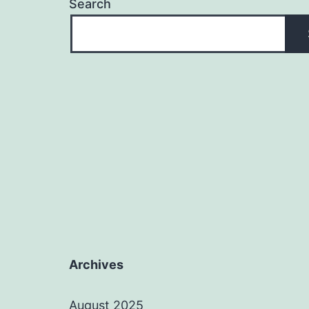
Search
Archives
August 2025