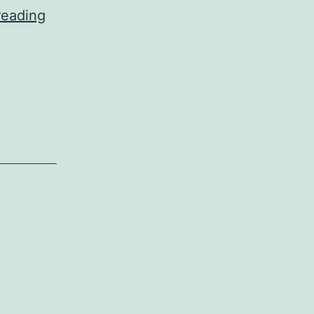
Bezpečné
reading
online
casino
v
Česku
–
Jak
si
vybrat
to
nejlepší