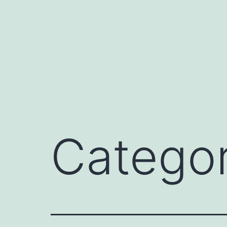
Skip
to
content
Catego