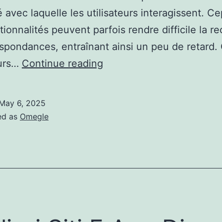
té avec laquelle les utilisateurs interagissent. 
tionnalités peuvent parfois rendre difficile la r
spondances, entraînant ainsi un peu de retard.
Chat
eurs…
Continue reading
En
Ligne
May 6, 2025
:
ed as
Omegle
Les
Meilleurs
Logiciels