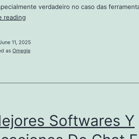
specialmente verdadeiro no caso das ferramen
Eight
e reading
Melhores
Aplicativos
June 11, 2025
De
ed as
Omegle
Videochamada
Para
Windows
ejores Softwares Y