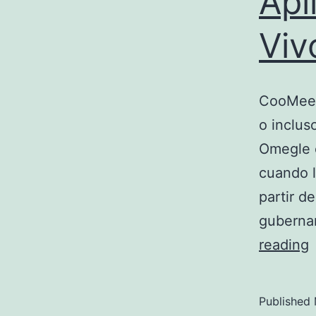
Apl
Viv
CooMeet 
o inclus
Omegle 
cuando l
partir d
gubernam
reading
M
S
Published