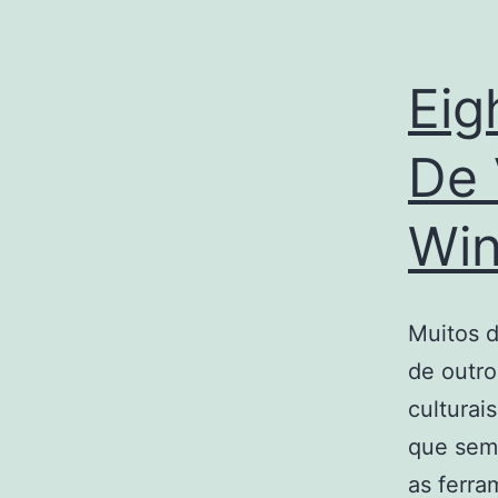
Eig
De 
Wi
Muitos d
de outro
culturai
que sem
as ferra