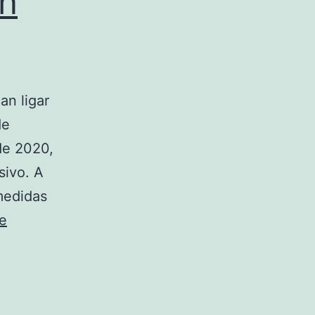
En
an ligar
de
de 2020,
sivo. A
medidas
e