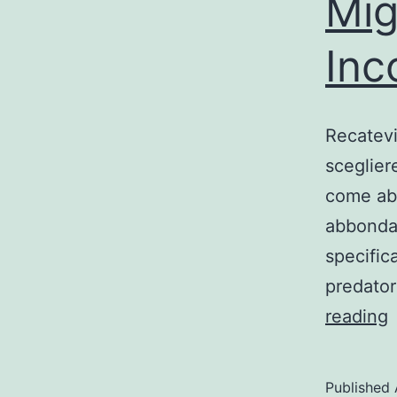
Mig
Inc
Recatevi
scegliere
come abb
abbonda
specific
predator
M
reading
S
Published