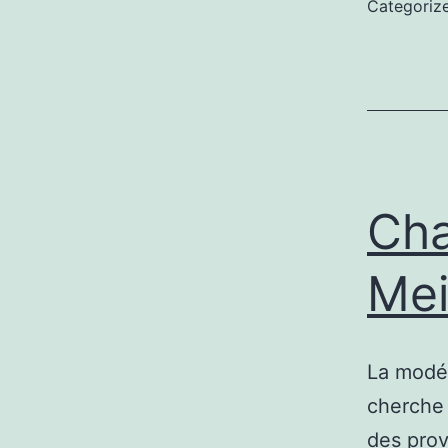
Categoriz
A
V
Cha
Mei
La modér
cherche 
des prov