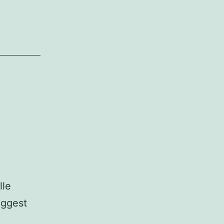
lle
uggest