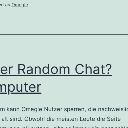
App
ed as
Omegle
i
ncontri
er Random Chat?
mputer
m kann Omegle Nutzer sperren, die nachweisli
 alt sind. Obwohl die meisten Leute die Seite