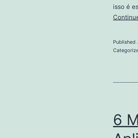
isso é e
Continu
Published
Categoriz
6 M