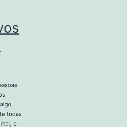
vos
a
pessoas
os
 algo
te todas
mal, e