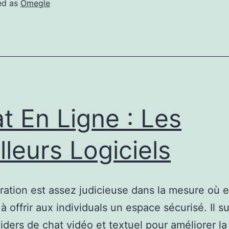
Y
ed as
Omegle
plicaciones
De
Chat
En
ivo
De
t En Ligne : Les
2025
lleurs Logiciels
ation est assez judicieuse dans la mesure où e
à offrir aux individuals un espace sécurisé. Il s
iders de chat vidéo et textuel pour améliorer la