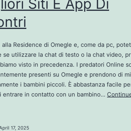
liori Siti E App Di
ontri
 alla Residence di Omegle e, come da pc, pote
 se utilizzare la chat di testo o la chat video, p
iamo visto in precedenza. I predatori Online s
ntemente presenti su Omegle e prendono di mi
amente i bambini piccoli. È abbastanza facile pe
i entrare in contatto con un bambino…
Continu
igliori
iti
E
April 17, 2025