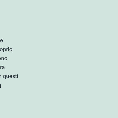
te
roprio
ono
ra
r questi
e