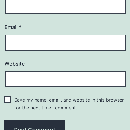
Email
*
Website
Save my name, email, and website in this browser
for the next time I comment.