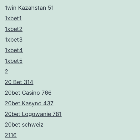
1win Kazahstan 51
1xbet1
1xbet2
1xbet3
1xbet4
1xbet5
2
20 Bet 314
20bet Casino 766
20bet Kasyno 437
20bet Logowanie 781
20bet schweiz
2116