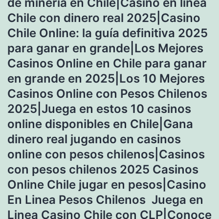
de minería en Chile|Casino en línea
Chile con dinero real 2025|Casino
Chile Online: la guía definitiva 2025
para ganar en grande|Los Mejores
Casinos Online en Chile para ganar
en grande en 2025|Los 10 Mejores
Casinos Online con Pesos Chilenos
2025|Juega en estos 10 casinos
online disponibles en Chile|Gana
dinero real jugando en casinos
online con pesos chilenos|Casinos
con pesos chilenos 2025 Casinos
Online Chile jugar en pesos|Casino
En Linea Pesos Chilenos ️ Juega en
Linea Casino Chile con CLP|Conoce