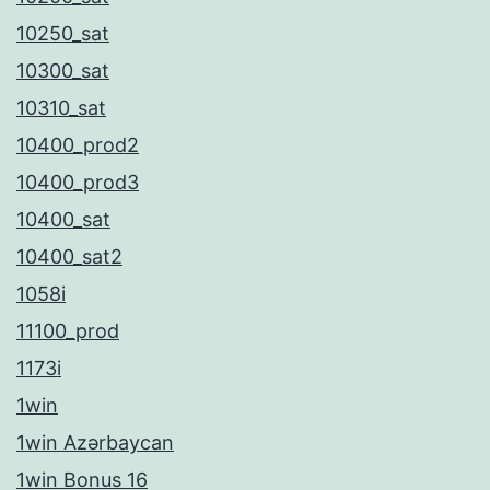
10250_sat
10300_sat
10310_sat
10400_prod2
10400_prod3
10400_sat
10400_sat2
1058i
11100_prod
1173i
1win
1win Azərbaycan
1win Bonus 16