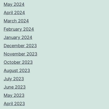
May 2024
April 2024
March 2024
February 2024
January 2024
December 2023
November 2023
October 2023
August 2023
July 2023
June 2023
May 2023
April 2023