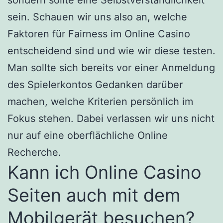
sein. Schauen wir uns also an, welche
Faktoren für Fairness im Online Casino
entscheidend sind und wie wir diese testen.
Man sollte sich bereits vor einer Anmeldung
des Spielerkontos Gedanken darüber
machen, welche Kriterien persönlich im
Fokus stehen. Dabei verlassen wir uns nicht
nur auf eine oberflächliche Online
Recherche.
Kann ich Online Casino
Seiten auch mit dem
Mobilgerät besuchen?