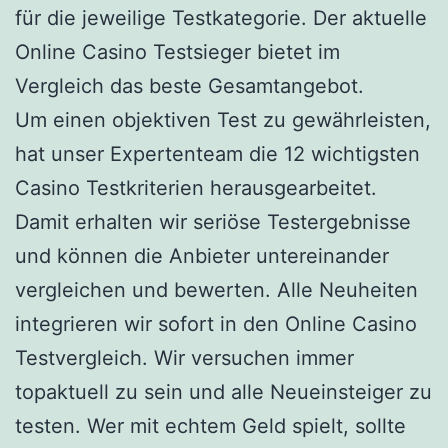
für die jeweilige Testkategorie. Der aktuelle
Online Casino Testsieger bietet im
Vergleich das beste Gesamtangebot.
Um einen objektiven Test zu gewährleisten,
hat unser Expertenteam die 12 wichtigsten
Casino Testkriterien herausgearbeitet.
Damit erhalten wir seriöse Testergebnisse
und können die Anbieter untereinander
vergleichen und bewerten. Alle Neuheiten
integrieren wir sofort in den Online Casino
Testvergleich. Wir versuchen immer
topaktuell zu sein und alle Neueinsteiger zu
testen. Wer mit echtem Geld spielt, sollte