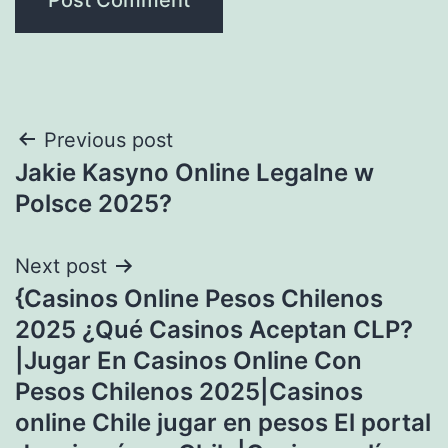
Post
Previous post
Jakie Kasyno Online Legalne w
navigation
Polsce 2025?
Next post
{Casinos Online Pesos Chilenos
2025 ¿Qué Casinos Aceptan CLP?
|Jugar En Casinos Online Con
Pesos Chilenos 2025|Casinos
online Chile jugar en pesos El portal