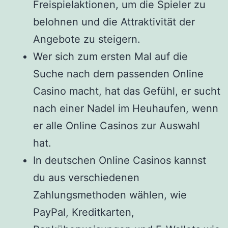
Freispielaktionen, um die Spieler zu
belohnen und die Attraktivität der
Angebote zu steigern.
Wer sich zum ersten Mal auf die
Suche nach dem passenden Online
Casino macht, hat das Gefühl, er sucht
nach einer Nadel im Heuhaufen, wenn
er alle Online Casinos zur Auswahl
hat.
In deutschen Online Casinos kannst
du aus verschiedenen
Zahlungsmethoden wählen, wie
PayPal, Kreditkarten,