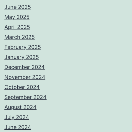
June 2025
May 2025
April 2025
March 2025
February 2025
January 2025
December 2024
November 2024
October 2024
September 2024
August 2024
July 2024
June 2024