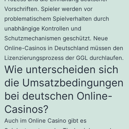
Vorschriften. Spieler werden vor
problematischem Spielverhalten durch
unabhängige Kontrollen und
Schutzmechanismen geschützt. Neue
Online-Casinos in Deutschland müssen den
Lizenzierungsprozess der GGL durchlaufen.
Wie unterscheiden sich
die Umsatzbedingungen
bei deutschen Online-
Casinos?
Auch im Online Casino gibt es