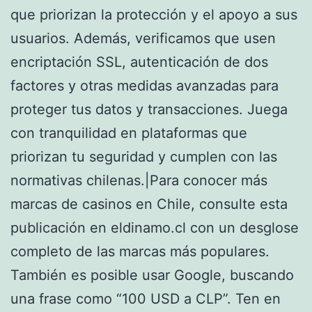
que priorizan la protección y el apoyo a sus
usuarios. Además, verificamos que usen
encriptación SSL, autenticación de dos
factores y otras medidas avanzadas para
proteger tus datos y transacciones. Juega
con tranquilidad en plataformas que
priorizan tu seguridad y cumplen con las
normativas chilenas.|Para conocer más
marcas de casinos en Chile, consulte esta
publicación en eldinamo.cl con un desglose
completo de las marcas más populares.
También es posible usar Google, buscando
una frase como “100 USD a CLP”. Ten en