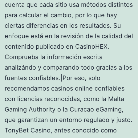
cuenta que cada sitio usa métodos distintos
para calcular el cambio, por lo que hay
ciertas diferencias en los resultados. Su
enfoque está en la revisión de la calidad del
contenido publicado en CasinoHEX.
Comprueba la información escrita
analizándo y comparando todo gracias a los
fuentes confiables.|Por eso, solo
recomendamos casinos online confiables
con licencias reconocidas, como la Malta
Gaming Authority o la Curacao eGaming,
que garantizan un entorno regulado y justo.
TonyBet Casino, antes conocido como