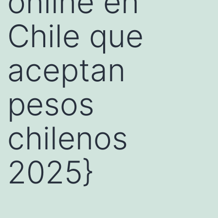
online en
Chile que
aceptan
pesos
chilenos
2025}