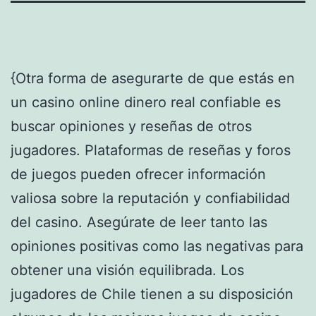
{Otra forma de asegurarte de que estás en
un casino online dinero real confiable es
buscar opiniones y reseñas de otros
jugadores. Plataformas de reseñas y foros
de juegos pueden ofrecer información
valiosa sobre la reputación y confiabilidad
del casino. Asegúrate de leer tanto las
opiniones positivas como las negativas para
obtener una visión equilibrada. Los
jugadores de Chile tienen a su disposición