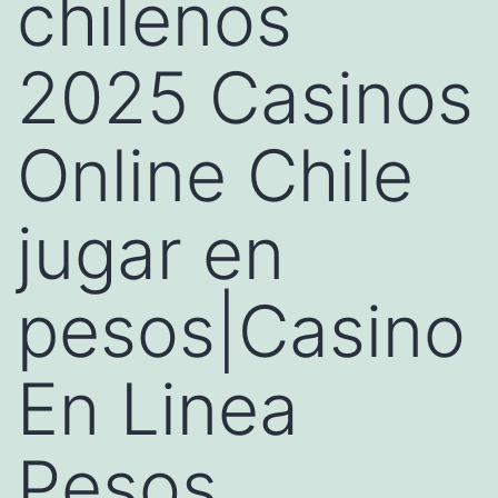
chilenos
2025 Casinos
Online Chile
jugar en
pesos|Casino
En Linea
Pesos