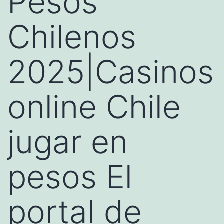
Pesos
Chilenos
2025|Casinos
online Chile
jugar en
pesos El
portal de