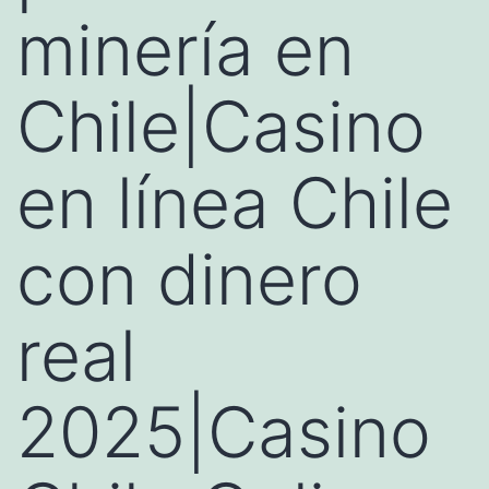
minería en
Chile|Casino
en línea Chile
con dinero
real
2025|Casino