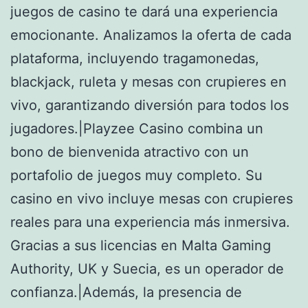
juegos de casino te dará una experiencia
emocionante. Analizamos la oferta de cada
plataforma, incluyendo tragamonedas,
blackjack, ruleta y mesas con crupieres en
vivo, garantizando diversión para todos los
jugadores.|Playzee Casino combina un
bono de bienvenida atractivo con un
portafolio de juegos muy completo. Su
casino en vivo incluye mesas con crupieres
reales para una experiencia más inmersiva.
Gracias a sus licencias en Malta Gaming
Authority, UK y Suecia, es un operador de
confianza.|Además, la presencia de