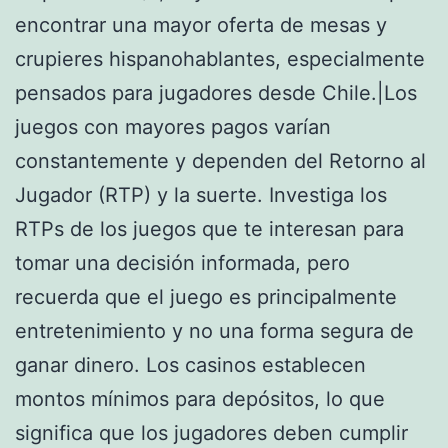
encontrar una mayor oferta de mesas y
crupieres hispanohablantes, especialmente
pensados para jugadores desde Chile.|Los
juegos con mayores pagos varían
constantemente y dependen del Retorno al
Jugador (RTP) y la suerte. Investiga los
RTPs de los juegos que te interesan para
tomar una decisión informada, pero
recuerda que el juego es principalmente
entretenimiento y no una forma segura de
ganar dinero. Los casinos establecen
montos mínimos para depósitos, lo que
significa que los jugadores deben cumplir