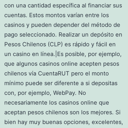
con una cantidad específica al financiar sus
cuentas. Estos montos varían entre los
casinos y pueden depender del método de
pago seleccionado. Realizar un depósito en
Pesos Chilenos (CLP) es rápido y fácil en
un casino en línea.|Es posible, por ejemplo,
que algunos casinos online acepten pesos
chilenos vía CuentaRUT pero el monto
mínimo puede ser diferente a si depositas
con, por ejemplo, WebPay. No
necesariamente los casinos online que
aceptan pesos chilenos son los mejores. Si
bien hay muy buenas opciones, excelentes,