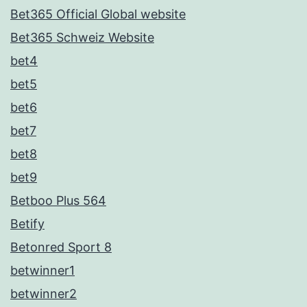
Bet365 Official Global website
Bet365 Schweiz Website
bet4
bet5
bet6
bet7
bet8
bet9
Betboo Plus 564
Betify
Betonred Sport 8
betwinner1
betwinner2