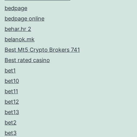
bedpage
bedpage online
behar.hr 2
belanok.mk
Best Mt5 Crypto Brokers 741
Best rated casino
bet1
bet10
bet11
bet12
bet13
bet2
bet3