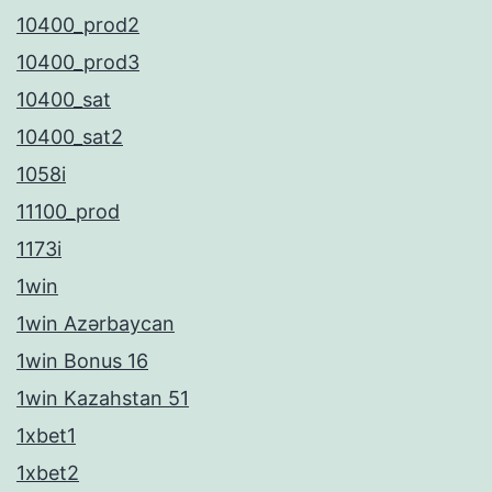
10400_prod2
10400_prod3
10400_sat
10400_sat2
1058i
11100_prod
1173i
1win
1win Azərbaycan
1win Bonus 16
1win Kazahstan 51
1xbet1
1xbet2