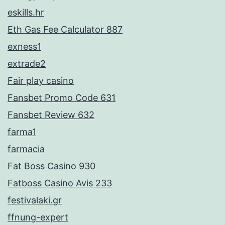
eskills.hr
Eth Gas Fee Calculator 887
exness1
extrade2
Fair play casino
Fansbet Promo Code 631
Fansbet Review 632
farma1
farmacia
Fat Boss Casino 930
Fatboss Casino Avis 233
festivalaki.gr
ffnung-expert