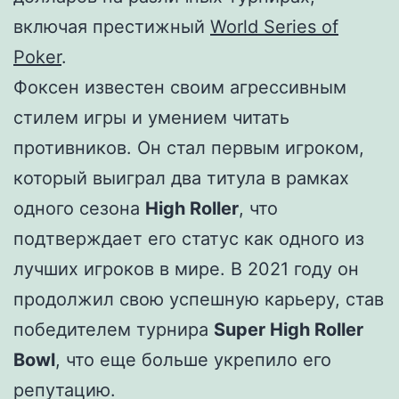
включая престижный
World Series of
Poker
.
Фоксен известен своим агрессивным
стилем игры и умением читать
противников. Он стал первым игроком,
который выиграл два титула в рамках
одного сезона
High Roller
, что
подтверждает его статус как одного из
лучших игроков в мире. В 2021 году он
продолжил свою успешную карьеру, став
победителем турнира
Super High Roller
Bowl
, что еще больше укрепило его
репутацию.