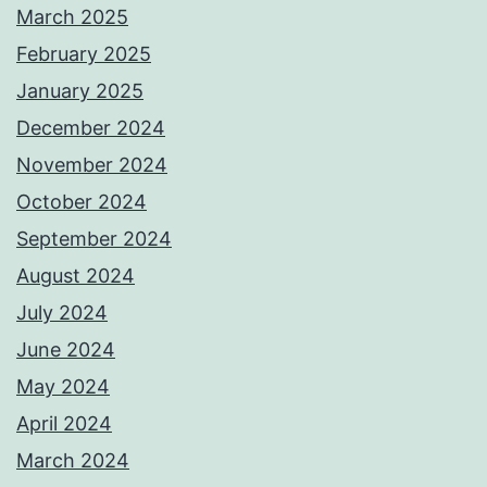
March 2025
February 2025
January 2025
December 2024
November 2024
October 2024
September 2024
August 2024
July 2024
June 2024
May 2024
April 2024
March 2024