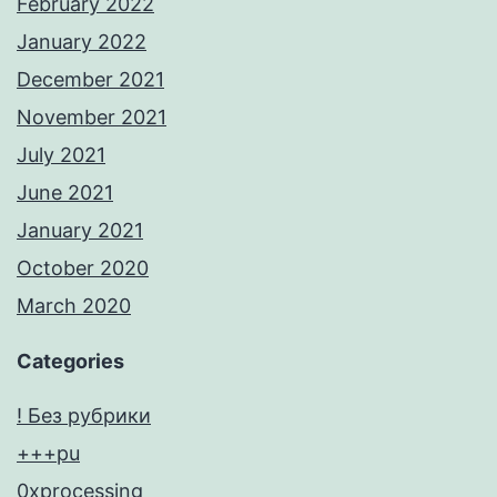
February 2022
January 2022
December 2021
November 2021
July 2021
June 2021
January 2021
October 2020
March 2020
Categories
! Без рубрики
+++pu
0xprocessing