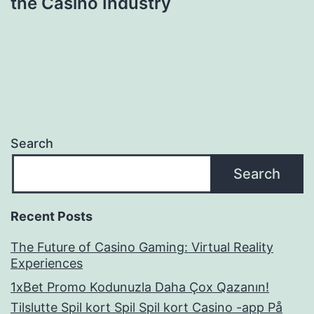
the Casino Industry
Search
Search
Recent Posts
The Future of Casino Gaming: Virtual Reality
Experiences
1xBet Promo Kodunuzla Daha Çox Qazanın!
Tilslutte Spil kort Spil Spil kort Casino -app På