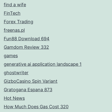
find a wife
FinTech
Forex Trading
freenas.pl
Fun88 Download 694
Gamdom Review 332
games
generative ai application landscape 1
ghostwriter
GizboCasino Spin Variant
Gratogana Espana 873
Hot News
How Much Does Gas Cost 320