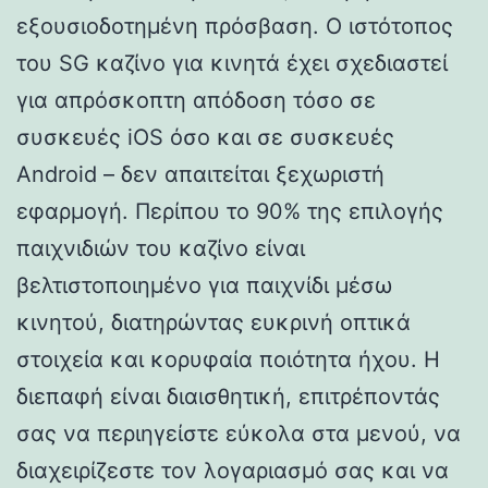
εξουσιοδοτημένη πρόσβαση. Ο ιστότοπος
του SG καζίνο για κινητά έχει σχεδιαστεί
για απρόσκοπτη απόδοση τόσο σε
συσκευές iOS όσο και σε συσκευές
Android – δεν απαιτείται ξεχωριστή
εφαρμογή. Περίπου το 90% της επιλογής
παιχνιδιών του καζίνο είναι
βελτιστοποιημένο για παιχνίδι μέσω
κινητού, διατηρώντας ευκρινή οπτικά
στοιχεία και κορυφαία ποιότητα ήχου. Η
διεπαφή είναι διαισθητική, επιτρέποντάς
σας να περιηγείστε εύκολα στα μενού, να
διαχειρίζεστε τον λογαριασμό σας και να