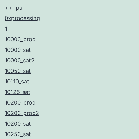
+++pu
0xprocessing
1
10000_prod
10000_sat
10000_sat2
10050_sat
10110_sat
10125_sat
10200_prod
10200_prod2
10200_sat
10250_sat