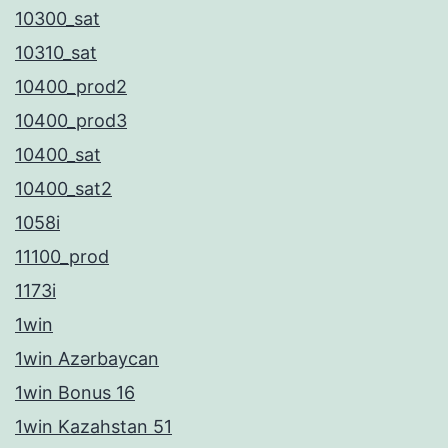
10300_sat
10310_sat
10400_prod2
10400_prod3
10400_sat
10400_sat2
1058i
11100_prod
1173i
1win
1win Azərbaycan
1win Bonus 16
1win Kazahstan 51