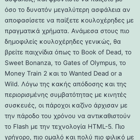
όσο το δυνατόν μεγαλύτερη ασφάλεια αν
αποφασίσετε να παίξετε κουλοχέρηδες με
πραγματικά χρήματα. Ανάμεσα στους πιο
δημοφιλείς κουλοχέρηδες γενικώς, θα
βρείτε παιχνίδια όπως το Book of Dead, το
Sweet Bonanza, το Gates of Olympus, το
Money Train 2 και το Wanted Dead or a
Wild. Λόγω της κακής απόδοσης και της
περιορισμένης συμβατότητας με κινητές
συσκευές, οι πάροχοι καζίνο άρχισαν με
την πάροδο του χρόνου να αντικαθιστούν
το Flash με την τεχνολογία HTML-5. Πιο
γρήγορο, πιο ομαλό και πολύ πιο φιλικό με