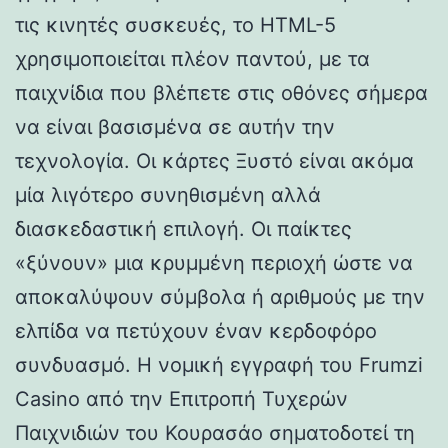
τις κινητές συσκευές, το HTML-5
χρησιμοποιείται πλέον παντού, με τα
παιχνίδια που βλέπετε στις οθόνες σήμερα
να είναι βασισμένα σε αυτήν την
τεχνολογία. Οι κάρτες Ξυστό είναι ακόμα
μία λιγότερο συνηθισμένη αλλά
διασκεδαστική επιλογή. Οι παίκτες
«ξύνουν» μια κρυμμένη περιοχή ώστε να
αποκαλύψουν σύμβολα ή αριθμούς με την
ελπίδα να πετύχουν έναν κερδοφόρο
συνδυασμό. Η νομική εγγραφή του Frumzi
Casino από την Επιτροπή Τυχερών
Παιχνιδιών του Κουρασάο σηματοδοτεί τη