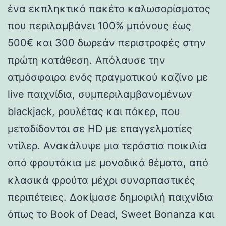
ένα εκπληκτικό πακέτο καλωσορίσματος
που περιλαμβάνει 100% μπόνους έως
500€ και 300 δωρεάν περιστροφές στην
πρώτη κατάθεση. Απόλαυσε την
ατμόσφαιρα ενός πραγματικού καζίνο με
live παιχνίδια, συμπεριλαμβανομένων
blackjack, ρουλέτας και πόκερ, που
μεταδίδονται σε HD με επαγγελματίες
ντίλερ. Ανακάλυψε μια τεράστια ποικιλία
από φρουτάκια με μοναδικά θέματα, από
κλασικά φρούτα μέχρι συναρπαστικές
περιπέτειες. Δοκίμασε δημοφιλή παιχνίδια
όπως το Book of Dead, Sweet Bonanza και