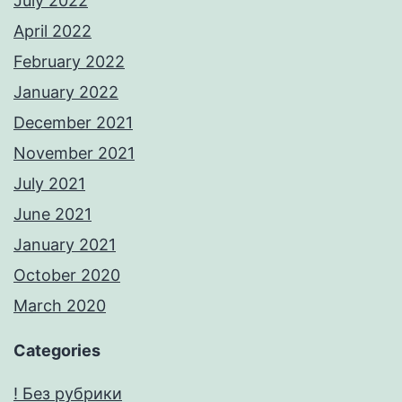
July 2022
April 2022
February 2022
January 2022
December 2021
November 2021
July 2021
June 2021
January 2021
October 2020
March 2020
Categories
! Без рубрики