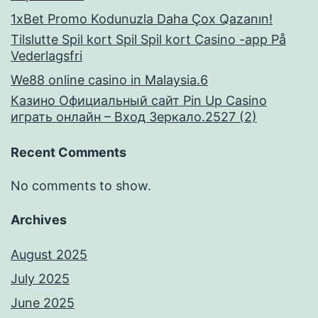
1xBet Promo Kodunuzla Daha Çox Qazanın!
Tilslutte Spil kort Spil Spil kort Casino -app På
Vederlagsfri
We88 online casino in Malaysia.6
Казино Официальный сайт Pin Up Casino
играть онлайн – Вход Зеркало.2527 (2)
Recent Comments
No comments to show.
Archives
August 2025
July 2025
June 2025