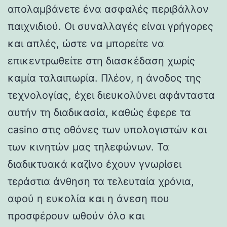
απολαμβάνετε ένα ασφαλές περιβάλλον
παιχνιδιού. Οι συναλλαγές είναι γρήγορες
και απλές, ώστε να μπορείτε να
επικεντρωθείτε στη διασκέδαση χωρίς
καμία ταλαιπωρία. Πλέον, η άνοδος της
τεχνολογίας, έχει διευκολύνει αφάνταστα
αυτήν τη διαδικασία, καθώς έφερε τα
casino στις οθόνες των υπολογιστών και
των κινητών μας τηλεφώνων. Τα
διαδικτυακά καζίνο έχουν γνωρίσει
τεράστια άνθηση τα τελευταία χρόνια,
αφού η ευκολία και η άνεση που
προσφέρουν ωθούν όλο και