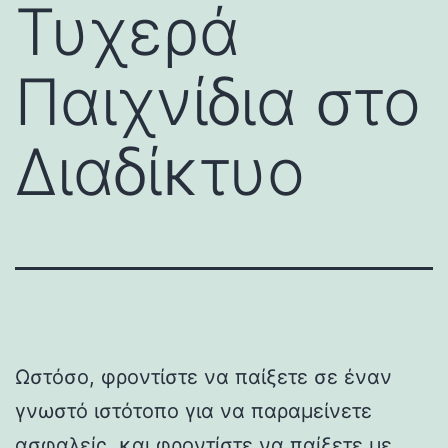
Τυχερά
Παιχνίδια στο
Διαδίκτυο
Ωστόσο, φροντίστε να παίξετε σε έναν
γνωστό ιστότοπο για να παραμείνετε
ασφαλείς, και φροντίστε να παίξετε με