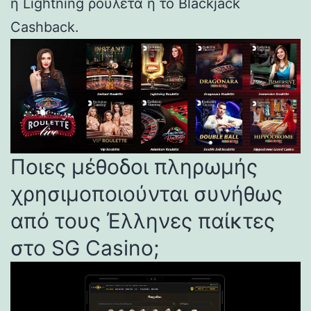
η Lightning ρουλέτα ή το Blackjack
Cashback.
Ποιες μέθοδοι πληρωμής
χρησιμοποιούνται συνήθως
από τους Έλληνες παίκτες
στο SG Casino;