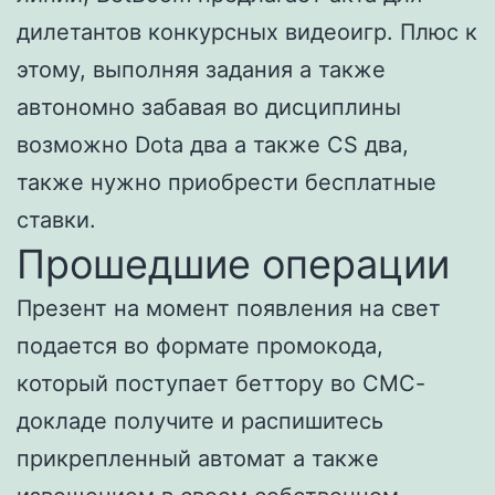
дилетантов конкурсных видеоигр. Плюс к
этому, выполняя задания а также
автономно забавая во дисциплины
возможно Dota два а также CS два,
также нужно приобрести бесплатные
ставки.
Прошедшие операции
Презент на момент появления на свет
подается во формате промокода,
который поступает беттору во СМС-
докладе получите и распишитесь
прикрепленный автомат а также