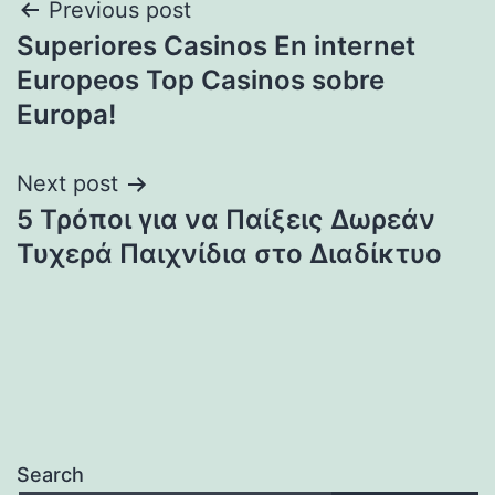
Post
Previous post
Superiores Casinos En internet
navigation
Europeos Top Casinos sobre
Europa!
Next post
5 Τρόποι για να Παίξεις Δωρεάν
Τυχερά Παιχνίδια στο Διαδίκτυο
Search