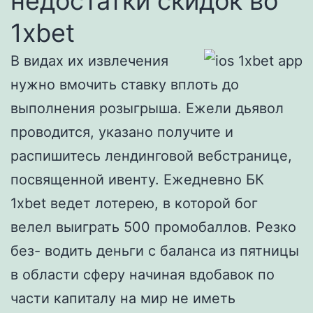
недостатки скидок во
1xbet
В видах их извлечения
нужно вмочить ставку вплоть до
выполнения розыгрыша. Ежели дьявол
проводится, указано получите и
распишитесь лендинговой вебстранице,
посвященной ивенту. Ежедневно БК
1xbet ведет лотерею, в которой бог
велел выиграть 500 промобаллов. Резко
без- водить деньги с баланса из пятницы
в области сферу начиная вдобавок по
части капиталу на мир не иметь