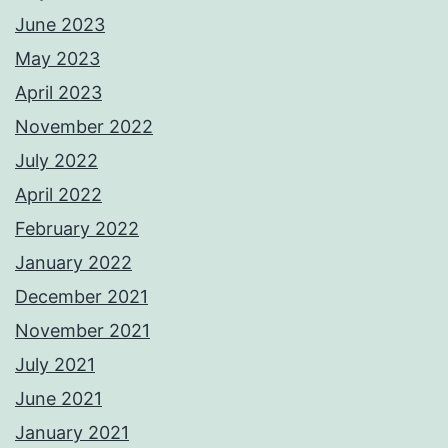
June 2023
May 2023
April 2023
November 2022
July 2022
April 2022
February 2022
January 2022
December 2021
November 2021
July 2021
June 2021
January 2021