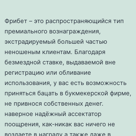
Фрибет – это распространяющийся тип
премиального вознаграждения,
экстрадируемый большей частью
неношеным клиентам. Благодаря
безмездной ставке, выдаваемой вне
регистрацию или обливание
использования, у вас есть возможность
приняться бацать в букмекерской фирме,
не привнося собственных денег.
наверное надёжный ассектатор
поощрения, как-никак вас ничего не
воздаете в награду а также даже в