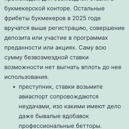
букмекерской конторе. Остальные
фрибеты букмекеров в 2025 годе
вручатся выше регистрацию, совершение
депозита или участие в программах
преданности или акциях. Саму всю
сумму безвозмездной ставки
возможности нет выгнать вплоть до нее
использования.
преступник, ставки возьмите
авиаспорт сопровождаются
неудачами, изо какими имеют дело
даже бывалые вдобавок
профессиональные бетторы.