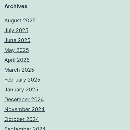
Archives
August 2025
July 2025
June 2025
May 2025
April 2025
March 2025
February 2025
January 2025
December 2024
November 2024
October 2024
September 2024