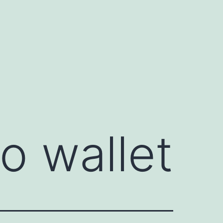
o wallet