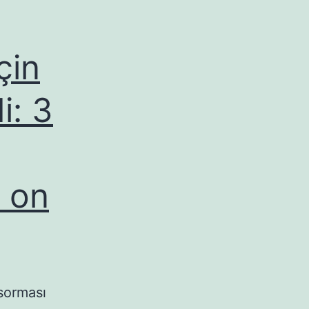
çin
i: 3
i on
 sorması