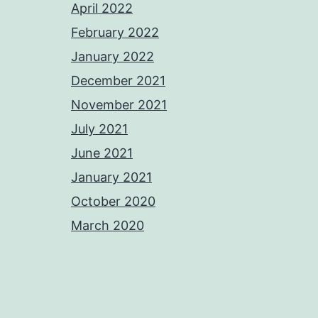
April 2022
February 2022
January 2022
December 2021
November 2021
July 2021
June 2021
January 2021
October 2020
March 2020