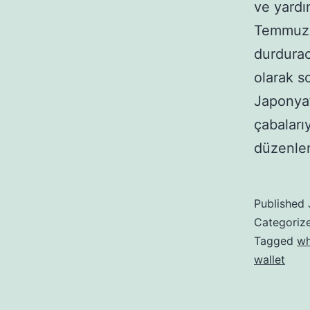
ve yardı
Temmuz 2
durdurac
olarak so
Japonya’
çabaları
düzenlem
Published
Categoriz
Tagged
wh
wallet