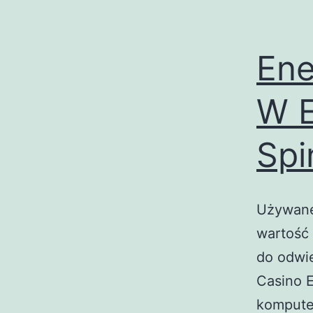
Ene
W E
Spi
Używane
wartość
do odwie
Casino E
komputer