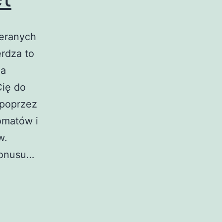
ieranych
erdza to
ja
Cię do
 poprzez
omatów i
w.
bonusu…