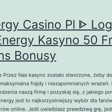
rgy Casino Pl ᐈ Log
nergy Kasyno 50 F
ns Bonusy
 Przez Nas kasyno zostało stworzone, żeby do
 maksymalna frajdy i niezapomnianych wrażeń. 
dzenia naszą firmę i pozyskaj się, z jakiego p
nergy jest to najkorzystniejszy wybór dla fanó
ów online. Jeśli uwielbiasz prawdziwą grę, jed