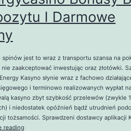
ozytu I Darmowe
ny
 spinów jest to wraz z transportu szansa na p
nie zaakceptować inwestując oraz złotówki. S
Energy Kasyno słynie wraz z fachowo działają
sięgowego i terminowo realizowanych wypłat n
alą kasyno zbyt szybkość przelewów (zwykle 1
h) i niedostatek opóźnień bądź utrudnień pod
cji tożsamości. Sprawdzeni dostawcy aplikacji
Energy
e reading