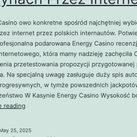
Casino owo konkretne spośród najchętniej wyb
zez internet przez polskich internautów. Potwi
rofesjonalna podarowana Energy Casino recenz
nternetowego, która mamy nadzieję zachęciła 
enia przetestowania propozycji przygotowanej
a. Na specjalną uwagę zasługuje duży spis aut
progresywnych, w tymże powszednich jackpotó
zeństwo W Kasynie Energy Casino Wysokość 
Darmowe
e reading
Spiny
Bez
May 25, 2025
Depozytu