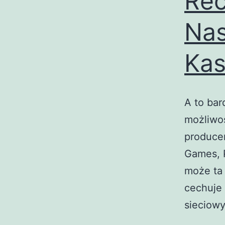
Rec
Nas
Kas
A to bar
możliwoś
producen
Games, 
może ta 
cechuje
sieciow