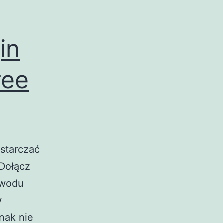
in
ree
starczać
Dołącz
owodu
w
nak nie