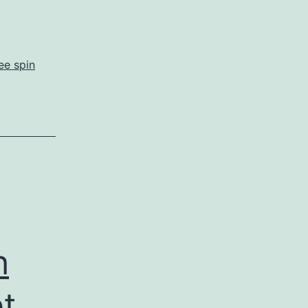
ee spin
niejsze
h
t