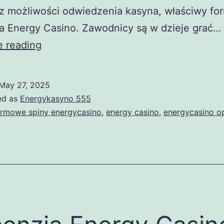
z możliwości odwiedzenia kasyna, właściwy fo
a Energy Casino. Zawodnicy są w dzieje grać…
Energy
e reading
Casino
Pl
May 27, 2025
ᐈ
ed as
Energykasyno 555
Login
rmowe spiny energycasino
,
energy casino
,
energycasino op
W
Energy
Kasyno
50
Free
Spins