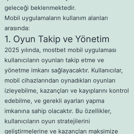
geleceği beklenmektedir.
Mobil uygulamaların kullanım alanları
arasında:
1. Oyun Takip ve Yönetim
2025 yılında, mostbet mobil uygulaması
kullanıcıların oyunları takip etme ve
yönetme imkanı sağlayacaktır. Kullanıcılar,
mobil cihazlarından oynadıkları oyunları
izleyebilme, kazançları ve kayıplarını kontrol
edebilme, ve gerekli ayarları yapma
imkanına sahip olacaktır. Bu özellikler,
kullanıcıların oyun stratejilerini
geliştirmelerine ve kazançları maksimize