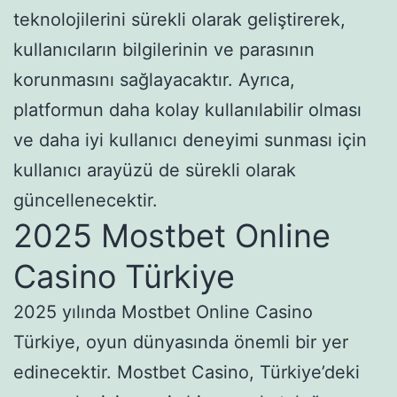
teknolojilerini sürekli olarak geliştirerek,
kullanıcıların bilgilerinin ve parasının
korunmasını sağlayacaktır. Ayrıca,
platformun daha kolay kullanılabilir olması
ve daha iyi kullanıcı deneyimi sunması için
kullanıcı arayüzü de sürekli olarak
güncellenecektir.
2025 Mostbet Online
Casino Türkiye
2025 yılında Mostbet Online Casino
Türkiye, oyun dünyasında önemli bir yer
edinecektir. Mostbet Casino, Türkiye’deki