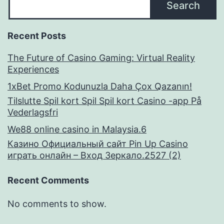
Search
Recent Posts
The Future of Casino Gaming: Virtual Reality
Experiences
1xBet Promo Kodunuzla Daha Çox Qazanın!
Tilslutte Spil kort Spil Spil kort Casino -app På
Vederlagsfri
We88 online casino in Malaysia.6
Казино Официальный сайт Pin Up Casino
играть онлайн – Вход Зеркало.2527 (2)
Recent Comments
No comments to show.