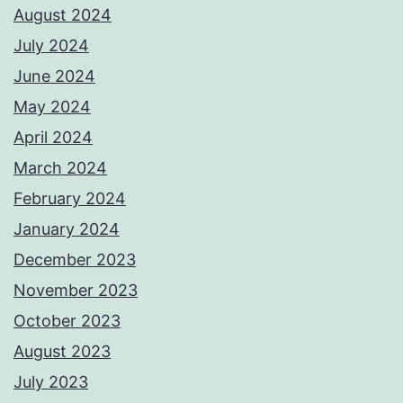
August 2024
July 2024
June 2024
May 2024
April 2024
March 2024
February 2024
January 2024
December 2023
November 2023
October 2023
August 2023
July 2023