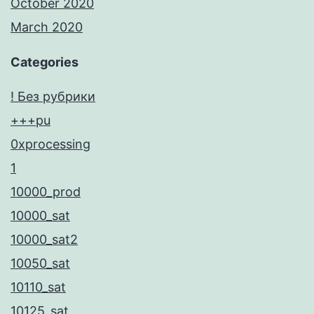
October 2020
March 2020
Categories
! Без рубрики
+++pu
0xprocessing
1
10000_prod
10000_sat
10000_sat2
10050_sat
10110_sat
10125_sat