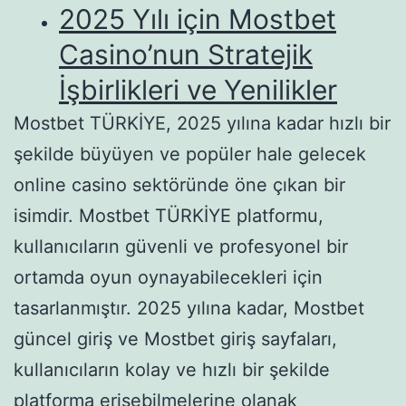
2025 Yılı için Mostbet
Casino’nun Stratejik
İşbirlikleri ve Yenilikler
Mostbet TÜRKİYE, 2025 yılına kadar hızlı bir
şekilde büyüyen ve popüler hale gelecek
online casino sektöründe öne çıkan bir
isimdir. Mostbet TÜRKİYE platformu,
kullanıcıların güvenli ve profesyonel bir
ortamda oyun oynayabilecekleri için
tasarlanmıştır. 2025 yılına kadar, Mostbet
güncel giriş ve Mostbet giriş sayfaları,
kullanıcıların kolay ve hızlı bir şekilde
platforma erişebilmelerine olanak