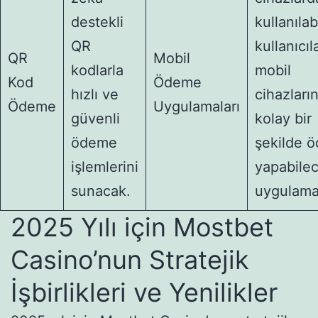
destekli
kullanılabi
QR
kullanıcıl
QR
Mobil
kodlarla
mobil
Kod
Ödeme
hızlı ve
cihazları
Ödeme
Uygulamaları
güvenli
kolay bir
ödeme
şekilde 
işlemlerini
yapabilec
sunacak.
uygulama
2025 Yılı için Mostbet
Casino’nun Stratejik
İşbirlikleri ve Yenilikler