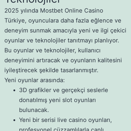
2025 yılında Mostbet Online Casino
Türkiye, oyunculara daha fazla eğlence ve
deneyim sunmak amacıyla yeni ve ilgi çekici
oyunlar ve teknolojiler tanıtmayı planlıyor.
Bu oyunlar ve teknolojiler, kullanıcı
deneyimini artıracak ve oyunların kalitesini
iyileştirecek şekilde tasarlanmıştır.
Yeni oyunlar arasında:
3D grafikler ve gerçekçi seslerle
donatılmış yeni slot oyunları
bulunacak.
Yeni bir serisi live casino oyunları,
profesyonel cüzzamlılarla canlı