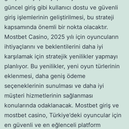
güncel giriş gibi kullanıcı dostu ve güvenli
giriş işlemlerinin geliştirilmesi, bu strateji
kapsamında önemli bir nokta olacaktır.
Mostbet Casino, 2025 yılı için oyuncuların
ihtiyaçlarını ve beklentilerini daha iyi
karşılamak için stratejik yenilikler yapmayı
planlıyor. Bu yenilikler, yeni oyun türlerinin
eklenmesi, daha geniş ödeme
seçeneklerinin sunulması ve daha iyi
müşteri hizmetlerinin sağlanması
konularında odaklanacak. Mostbet giriş ve
mostbet casino, Türkiye’deki oyuncular için
en güvenli ve en eğlenceli platform