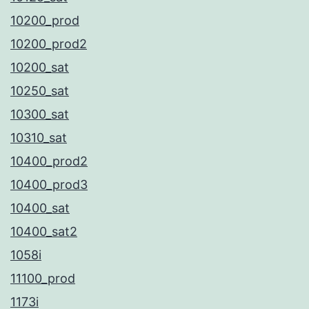
10200_prod
10200_prod2
10200_sat
10250_sat
10300_sat
10310_sat
10400_prod2
10400_prod3
10400_sat
10400_sat2
1058i
11100_prod
1173i