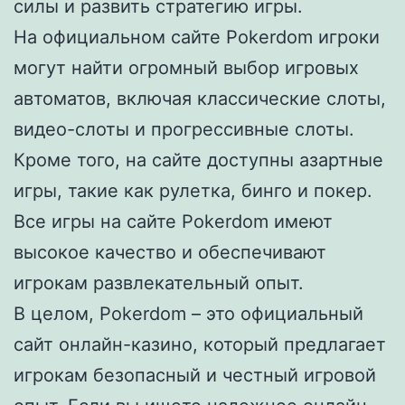
силы и развить стратегию игры.
На официальном сайте Pokerdom игроки
могут найти огромный выбор игровых
автоматов, включая классические слоты,
видео-слоты и прогрессивные слоты.
Кроме того, на сайте доступны азартные
игры, такие как рулетка, бинго и покер.
Все игры на сайте Pokerdom имеют
высокое качество и обеспечивают
игрокам развлекательный опыт.
В целом, Pokerdom – это официальный
сайт онлайн-казино, который предлагает
игрокам безопасный и честный игровой