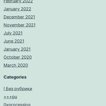
February 2022
January 2022
December 2021
November 2021
July 2021
June 2021
January 2021
October 2020
March 2020
Categories
! Без рубрики
+++pu
0xprocessing