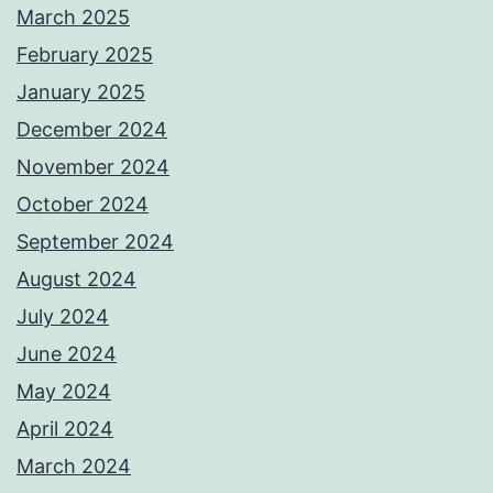
March 2025
February 2025
January 2025
December 2024
November 2024
October 2024
September 2024
August 2024
July 2024
June 2024
May 2024
April 2024
March 2024