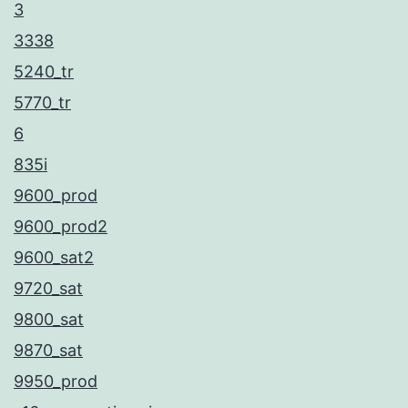
3
3338
5240_tr
5770_tr
6
835i
9600_prod
9600_prod2
9600_sat2
9720_sat
9800_sat
9870_sat
9950_prod