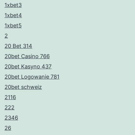
1xbet3
1xbet4
1xbet5
2
20 Bet 314
20bet Casino 766
20bet Kasyno 437
20bet Logowanie 781
20bet schweiz
2116
222
2346
26