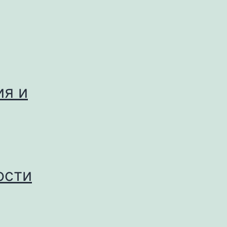
ия и
ости