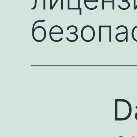
безопа
D