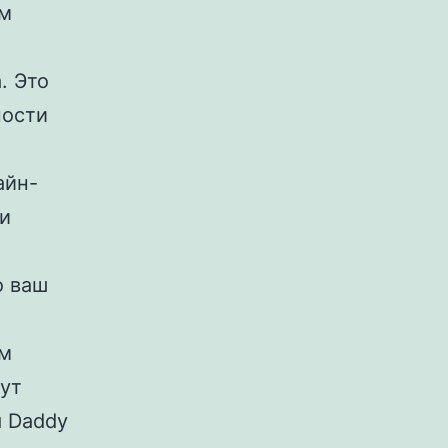
ам
. Это
ности
айн-
 и
о ваш
ам
ут
я Daddy