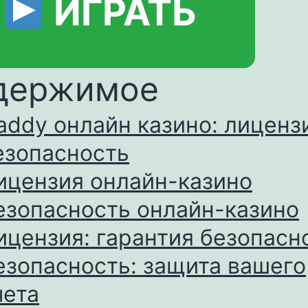
ИГРАТЬ
держимое
addy онлайн казино: лиценз
езопасность
ицензия онлайн-казино
езопасность онлайн-казино
ицензия: гарантия безопасн
езопасность: защита вашего
чета