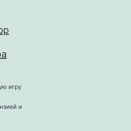
ор
ра
ую игру
нзией и