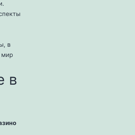
и.
аспекты
ы, в
 мир
е в
азино