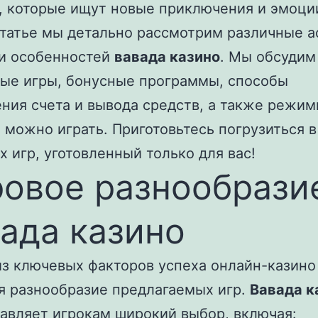
, которые ищут новые приключения и эмоци
статье мы детально рассмотрим различные 
и особенностей
вавада казино
. Мы обсудим
ые игры, бонусные программы, способы
ния счета и вывода средств, а также режим
 можно играть. Приготовьтесь погрузиться в
х игр, уготовленный только для вас!
овое разнообрази
ада казино
з ключевых факторов успеха онлайн-казино
я разнообразие предлагаемых игр.
Вавада к
авляет игрокам широкий выбор, включая: