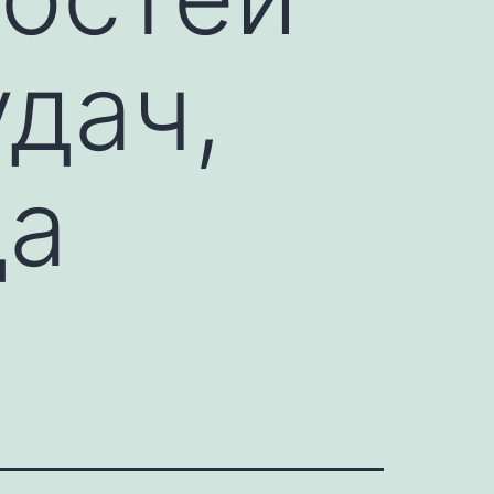
дач,
да