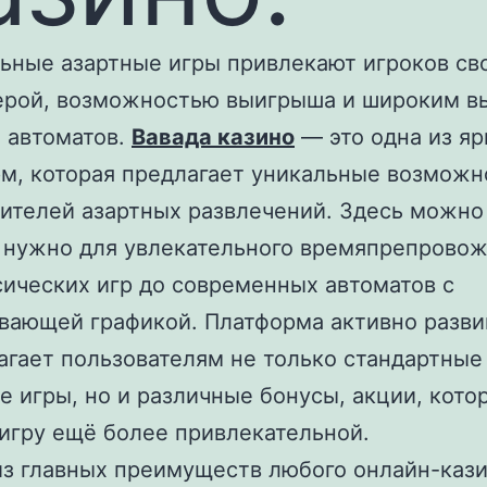
ьные азартные игры привлекают игроков св
ерой, возможностью выигрыша и широким в
 автоматов.
Вавада казино
— это одна из яр
м, которая предлагает уникальные возможн
ителей азартных развлечений. Здесь можно
о нужно для увлекательного времяпрепровож
сических игр до современных автоматов с
вающей графикой. Платформа активно разви
агает пользователям не только стандартные
е игры, но и различные бонусы, акции, кото
игру ещё более привлекательной.
з главных преимуществ любого онлайн-кази