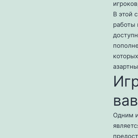
игроков
В этой 
работы 
доступн
пополне
которых
азартны
Игр
вав
Одним и
являетс
предост