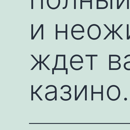
и неож
ждет в
казино.