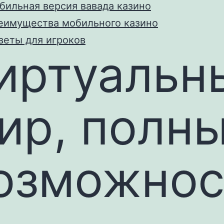
бильная версия вавада казино
еимущества мобильного казино
веты для игроков
иртуальн
ир, полн
озможнос