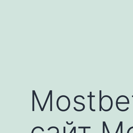
Skip
to
content
Mostbe
сайт М