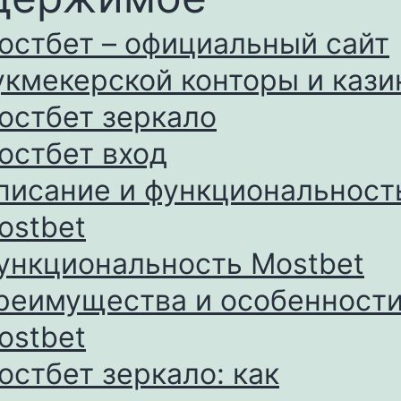
остбет – официальный сайт
укмекерской конторы и кази
остбет зеркало
остбет вход
писание и функциональност
ostbet
ункциональность Mostbet
реимущества и особенност
ostbet
остбет зеркало: как