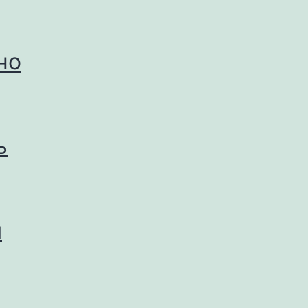
но
ь
и