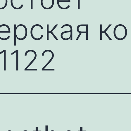
ерская ко
1122