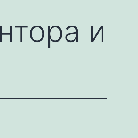
нтора и