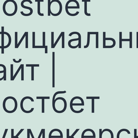
ostbet
фициальн
айт |
остбет
укмекерс