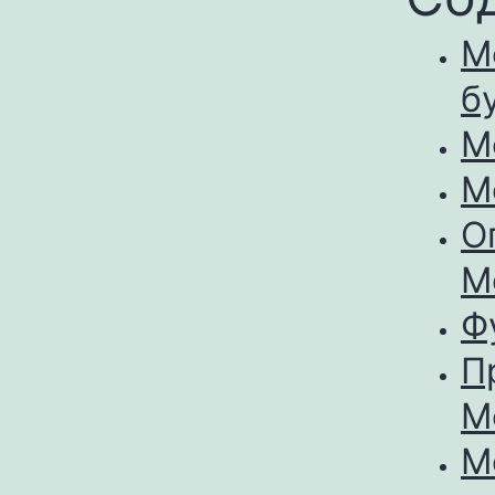
М
б
М
М
О
M
Ф
П
M
М