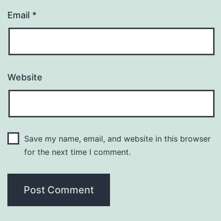
Email
*
Website
Save my name, email, and website in this browser
for the next time I comment.