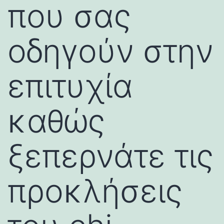
που σας
οδηγούν στην
επιτυχία
καθώς
ξεπερνάτε τις
προκλήσεις