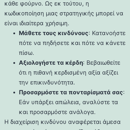
κάθε φούρνο. Ως εκ τούτου, η
κωδικοποίηση μιας στρατηγικής μπορεί να
είναι ιδιαίτερα χρήσιμη.
Μάθετε τους κινδύνους
: Κατανοήστε
πότε να πηδήσετε και πότε να κάνετε
πίσω.
Αξιολογήστε τα κέρδη
: Βεβαιωθείτε
ότι η πιθανή κερδισμένη αξία αξίζει
την επικινδυνότητα.
Προσαρμόστε τα πονταρίσματά σας
:
Εάν υπάρξει απώλεια, αναλύστε τα
και προσαρμόστε ανάλογα.
Η διαχείριση κινδύνου αναφέρεται άμεσα