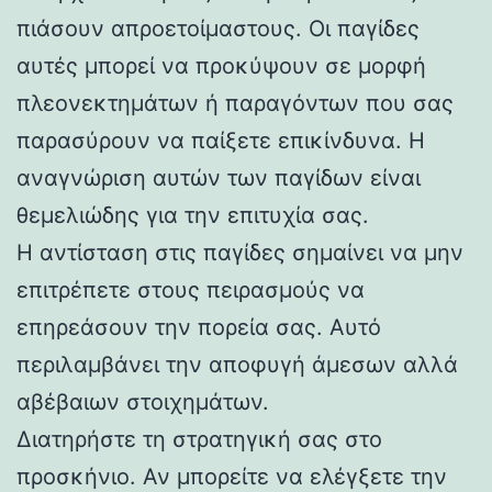
πιάσουν απροετοίμαστους. Οι παγίδες
αυτές μπορεί να προκύψουν σε μορφή
πλεονεκτημάτων ή παραγόντων που σας
παρασύρουν να παίξετε επικίνδυνα. Η
αναγνώριση αυτών των παγίδων είναι
θεμελιώδης για την επιτυχία σας.
Η αντίσταση στις παγίδες σημαίνει να μην
επιτρέπετε στους πειρασμούς να
επηρεάσουν την πορεία σας. Αυτό
περιλαμβάνει την αποφυγή άμεσων αλλά
αβέβαιων στοιχημάτων.
Διατηρήστε τη στρατηγική σας στο
προσκήνιο. Αν μπορείτε να ελέγξετε την