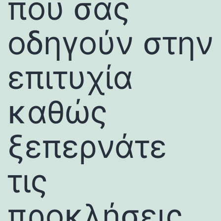
που σας
οδηγούν στην
επιτυχία
καθώς
ξεπερνάτε
τις
προκλήσεις