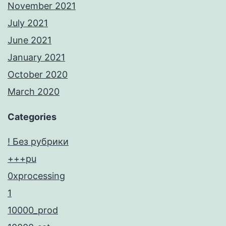
November 2021
July 2021
June 2021
January 2021
October 2020
March 2020
Categories
! Без рубрики
+++pu
0xprocessing
1
10000_prod