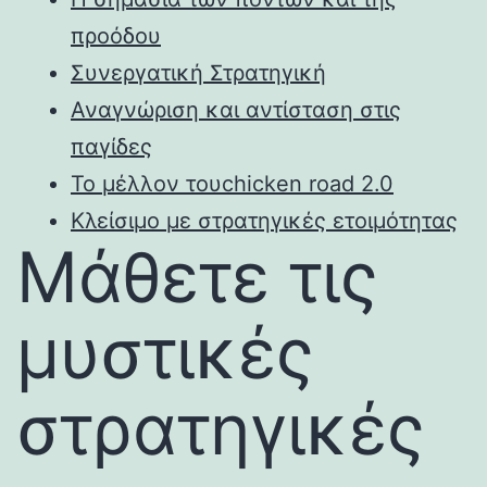
προόδου
Συνεργατική Στρατηγική
Αναγνώριση και αντίσταση στις
παγίδες
Το μέλλον τουchicken road 2.0
Κλείσιμο με στρατηγικές ετοιμότητας
Μάθετε τις
μυστικές
στρατηγικές