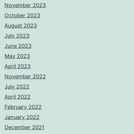
November 2023
October 2023
August 2023
July 2023
June 2023
May 2023
April 2023
November 2022
July 2022
April 2022
February 2022
January 2022
December 2021