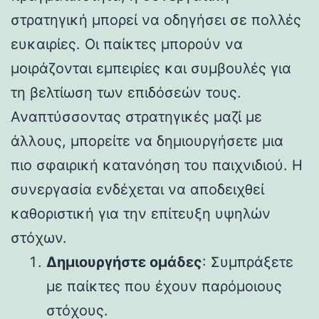
στρατηγική μπορεί να οδηγήσει σε πολλές
ευκαιρίες. Οι παίκτες μπορούν να
μοιράζονται εμπειρίες και συμβουλές για
τη βελτίωση των επιδόσεών τους.
Αναπτύσσοντας στρατηγικές μαζί με
άλλους, μπορείτε να δημιουργήσετε μια
πιο σφαιρική κατανόηση του παιχνιδιού. Η
συνεργασία ενδέχεται να αποδειχθεί
καθοριστική για την επίτευξη υψηλών
στόχων.
Δημιουργήστε ομάδες
: Συμπράξετε
με παίκτες που έχουν παρόμοιους
στόχους.