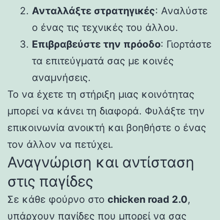
Ανταλλάξτε στρατηγικές
: Αναλύστε
ο ένας τις τεχνικές του άλλου.
Επιβραβεύστε την πρόοδο
: Γιορτάστε
τα επιτεύγματά σας με κοινές
αναμνήσεις.
Το να έχετε τη στήριξη μιας κοινότητας
μπορεί να κάνει τη διαφορά. Φυλάξτε την
επικοινωνία ανοικτή και βοηθήστε ο ένας
τον άλλον να πετύχει.
Αναγνώριση και αντίσταση
στις παγίδες
Σε κάθε φούρνο στο
chicken road 2.0
,
υπάρχουν παγίδες που μπορεί να σας