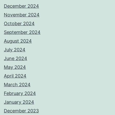
December 2024
November 2024
October 2024
September 2024
August 2024
July 2024
June 2024
May 2024
April 2024
March 2024
February 2024
January 2024
December 2023