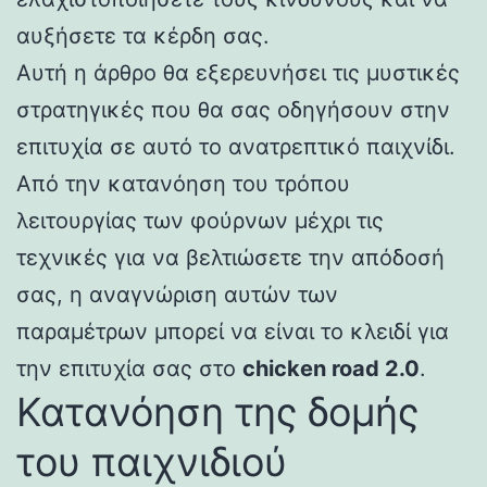
αυξήσετε τα κέρδη σας.
Αυτή η άρθρο θα εξερευνήσει τις μυστικές
στρατηγικές που θα σας οδηγήσουν στην
επιτυχία σε αυτό το ανατρεπτικό παιχνίδι.
Από την κατανόηση του τρόπου
λειτουργίας των φούρνων μέχρι τις
τεχνικές για να βελτιώσετε την απόδοσή
σας, η αναγνώριση αυτών των
παραμέτρων μπορεί να είναι το κλειδί για
την επιτυχία σας στο
chicken road 2.0
.
Κατανόηση της δομής
του παιχνιδιού