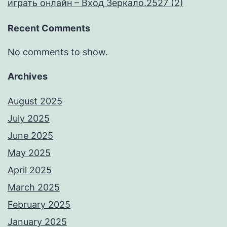
играть онлайн – Вход Зеркало.2527 (2)
Recent Comments
No comments to show.
Archives
August 2025
July 2025
June 2025
May 2025
April 2025
March 2025
February 2025
January 2025