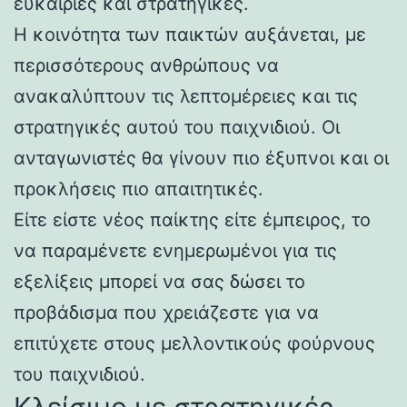
ευκαιρίες και στρατηγικές.
Η κοινότητα των παικτών αυξάνεται, με
περισσότερους ανθρώπους να
ανακαλύπτουν τις λεπτομέρειες και τις
στρατηγικές αυτού του παιχνιδιού. Οι
ανταγωνιστές θα γίνουν πιο έξυπνοι και οι
προκλήσεις πιο απαιτητικές.
Είτε είστε νέος παίκτης είτε έμπειρος, το
να παραμένετε ενημερωμένοι για τις
εξελίξεις μπορεί να σας δώσει το
προβάδισμα που χρειάζεστε για να
επιτύχετε στους μελλοντικούς φούρνους
του παιχνιδιού.
Κλείσιμο με στρατηγικές