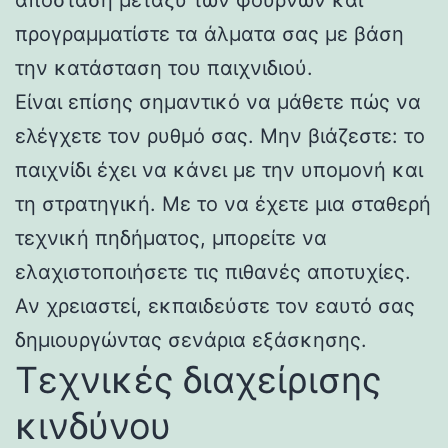
προγραμματίστε τα άλματα σας με βάση
την κατάσταση του παιχνιδιού.
Είναι επίσης σημαντικό να μάθετε πώς να
ελέγχετε τον ρυθμό σας. Μην βιάζεστε: το
παιχνίδι έχει να κάνει με την υπομονή και
τη στρατηγική. Με το να έχετε μια σταθερή
τεχνική πηδήματος, μπορείτε να
ελαχιστοποιήσετε τις πιθανές αποτυχίες.
Αν χρειαστεί, εκπαιδεύστε τον εαυτό σας
δημιουργώντας σενάρια εξάσκησης.
Τεχνικές διαχείρισης
κινδύνου