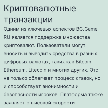
Криптовалютные
транзакции
Одним из ключевых аспектов BC.Game
RU является поддержка множества
криптовалют. Пользователи могут
вносить и выводить средства в разных
цифровых валютах, таких как Bitcoin,
Ethereum, Litecoin и многих других. Это
не только облегчает процесс ставок, но
и способствует анонимности и
безопасности игроков. Платформа также
заявляет о высокой скорости