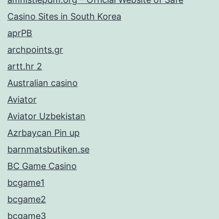
Casino Sites in South Korea
aprPB
archpoints.gr
artt.hr 2
Australian casino
Aviator
Aviator Uzbekistan
Azrbaycan Pin up
barnmatsbutiken.se
BC Game Casino
bcgame1
bcgame2
bcgame3