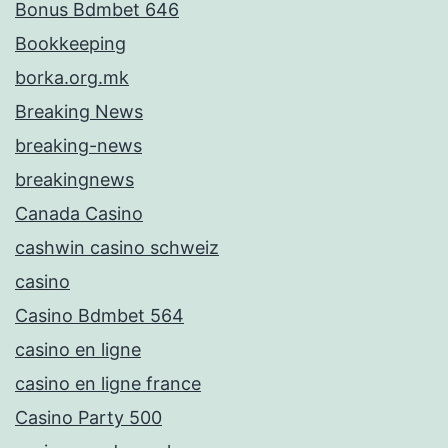
Bonus Bdmbet 646
Bookkeeping
borka.org.mk
Breaking News
breaking-news
breakingnews
Canada Casino
cashwin casino schweiz
casino
Casino Bdmbet 564
casino en ligne
casino en ligne france
Casino Party 500