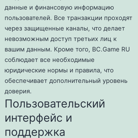
данные и финансовую информацию
пользователей. Все транзакции проходят
через защищенные каналы, что делает
невозможным доступ третьих лиц к
вашим данным. Кроме того, BC.Game RU
соблюдает все необходимые
юридические нормы и правила, что
обеспечивает дополнительный уровень
доверия.
Пользовательский
интерфейс и
поддержка