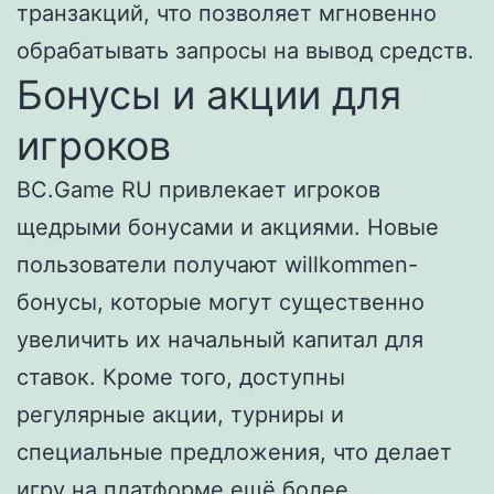
транзакций, что позволяет мгновенно
обрабатывать запросы на вывод средств.
Бонусы и акции для
игроков
BC.Game RU привлекает игроков
щедрыми бонусами и акциями. Новые
пользователи получают willkommen-
бонусы, которые могут существенно
увеличить их начальный капитал для
ставок. Кроме того, доступны
регулярные акции, турниры и
специальные предложения, что делает
игру на платформе ещё более