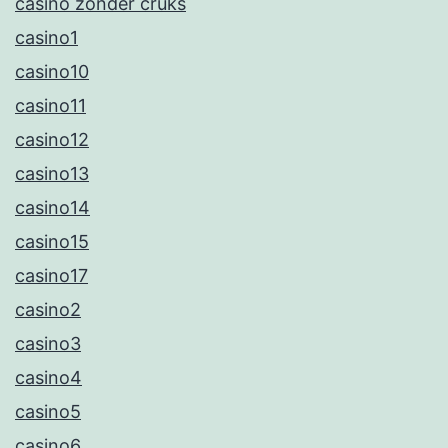
casino zonder cruks
casino1
casino10
casino11
casino12
casino13
casino14
casino15
casino17
casino2
casino3
casino4
casino5
casino6