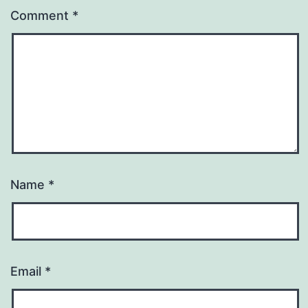
Comment
*
Name
*
Email
*