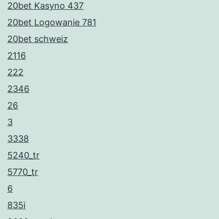
20bet Kasyno 437
20bet Logowanie 781
20bet schweiz
2116
222
2346
26
3
3338
5240_tr
5770_tr
6
835i