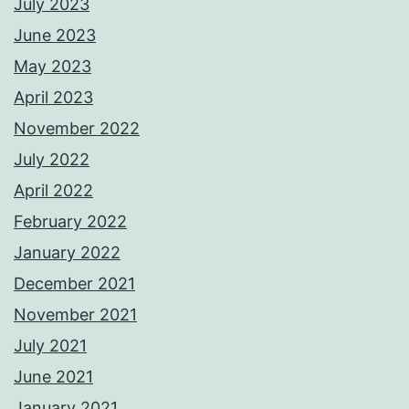
July 2023
June 2023
May 2023
April 2023
November 2022
July 2022
April 2022
February 2022
January 2022
December 2021
November 2021
July 2021
June 2021
January 2021