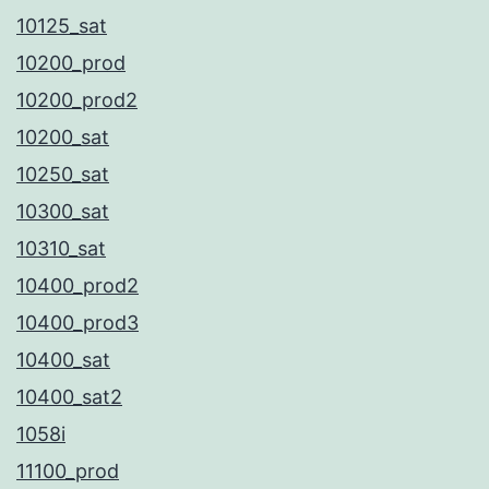
10125_sat
10200_prod
10200_prod2
10200_sat
10250_sat
10300_sat
10310_sat
10400_prod2
10400_prod3
10400_sat
10400_sat2
1058i
11100_prod