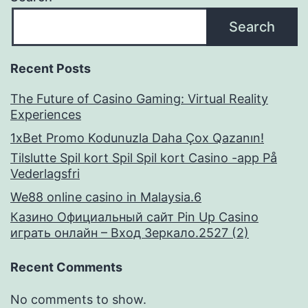
Search
Recent Posts
The Future of Casino Gaming: Virtual Reality
Experiences
1xBet Promo Kodunuzla Daha Çox Qazanın!
Tilslutte Spil kort Spil Spil kort Casino -app På
Vederlagsfri
We88 online casino in Malaysia.6
Казино Официальный сайт Pin Up Casino
играть онлайн – Вход Зеркало.2527 (2)
Recent Comments
No comments to show.