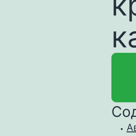
к
к
Со
А