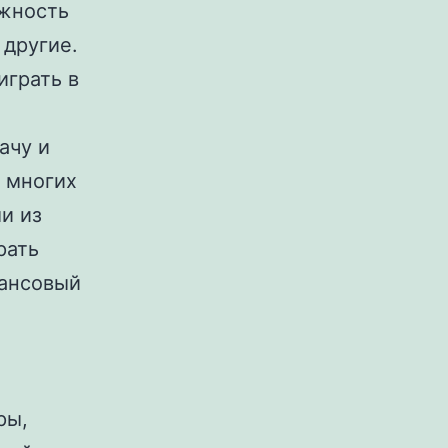
ожность
 другие.
играть в
ачу и
з многих
ми из
рать
нансовый
ры,