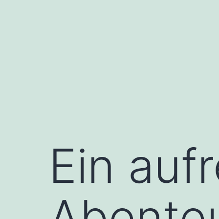
Skip
to
content
Ein auf
Abenteu