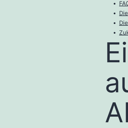
FAQ
Die
Di
Zuk
E
a
A