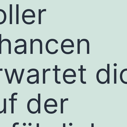
oller
hancen
rwartet di
uf der