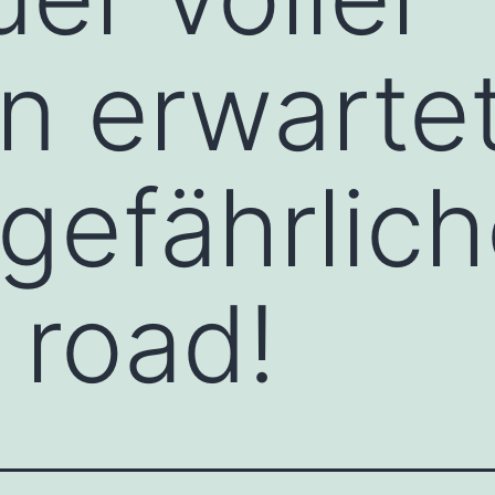
 erwartet
 gefährlic
 road!