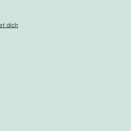
et dich