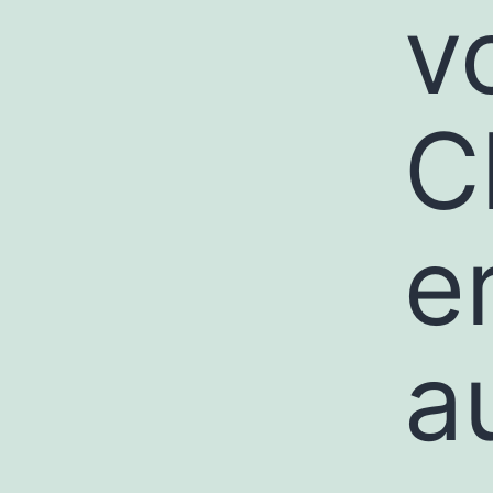
v
C
e
a