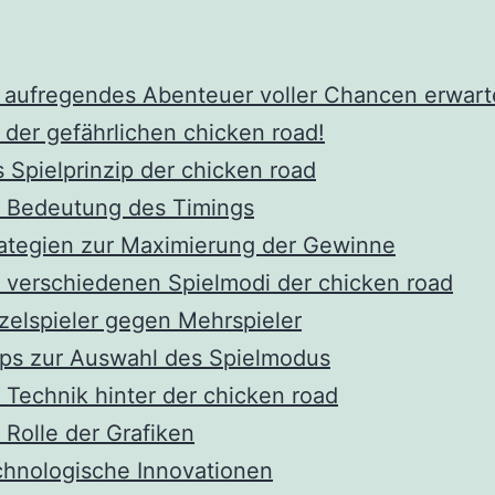
 aufregendes Abenteuer voller Chancen erwart
 der gefährlichen chicken road!
 Spielprinzip der chicken road
e Bedeutung des Timings
ategien zur Maximierung der Gewinne
 verschiedenen Spielmodi der chicken road
zelspieler gegen Mehrspieler
ps zur Auswahl des Spielmodus
 Technik hinter der chicken road
 Rolle der Grafiken
hnologische Innovationen