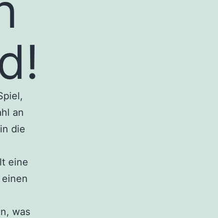
n
d!
piel,
ahl an
in die
lt eine
n einen
en, was