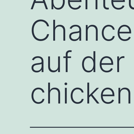
Chancen
auf der
chicken