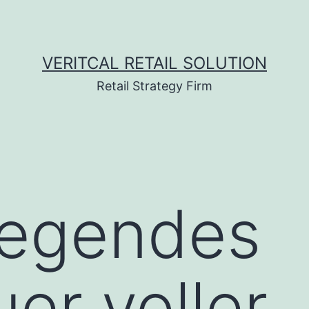
VERITCAL RETAIL SOLUTION
Retail Strategy Firm
regendes
er voller