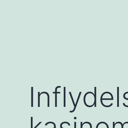
Skip
to
content
Inflydels
kasinom