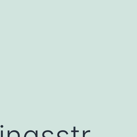
ingsstr