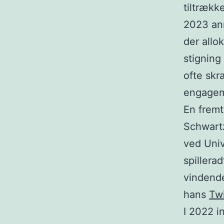
tiltrækk
2023 an
der allo
stigning 
ofte skr
engagem
En fremt
Schwartz
ved Univ
spillera
vindend
hans
Twi
I 2022 