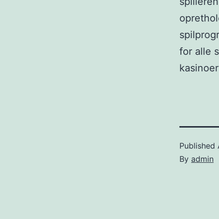
spillere
oprethol
spilprog
for alle
kasinoer
Published
By
admin