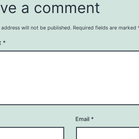
ve a comment
 address will not be published.
Required fields are marked
t
*
Email
*