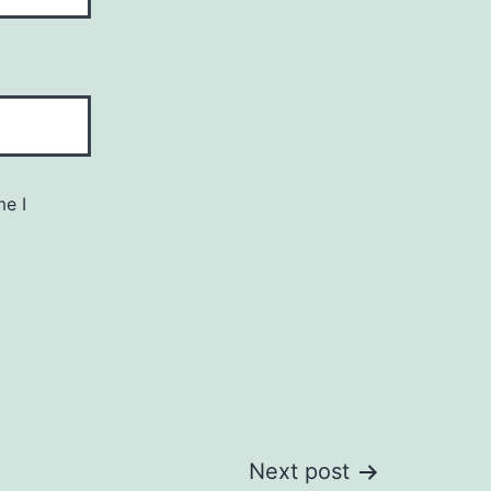
me I
Next post