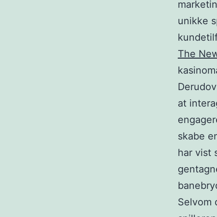
marketing
unikke s
kundetil
The New
kasinoma
Derudove
at inter
engager
skabe en
har vist 
gentagne
banebry
Selvom d