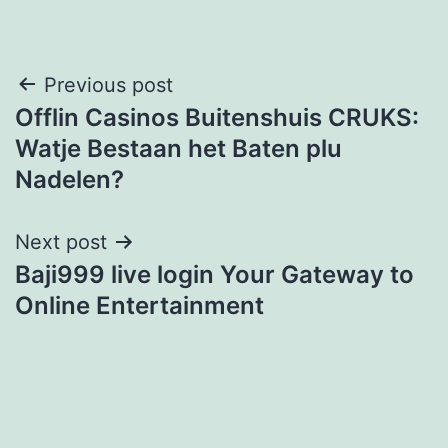
Post
Previous post
Offlin Casinos Buitenshuis CRUKS:
navigation
Watje Bestaan het Baten plu
Nadelen?
Next post
Baji999 live login Your Gateway to
Online Entertainment