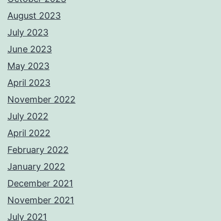
August 2023
July 2023
June 2023
May 2023
April 2023
November 2022
July 2022
April 2022
February 2022
January 2022
December 2021
November 2021
July 2021