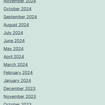
November 2024
October 2024
September 2024
August 2024
July 2024
June 2024
May 2024
April 2024
March 2024
February 2024
January 2024
December 2023
November 2023
October 2023