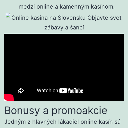
medzi online a kamenným kasínom.
Bonusy a promoakcie
Jedným z hlavných lákadiel online kasín sú