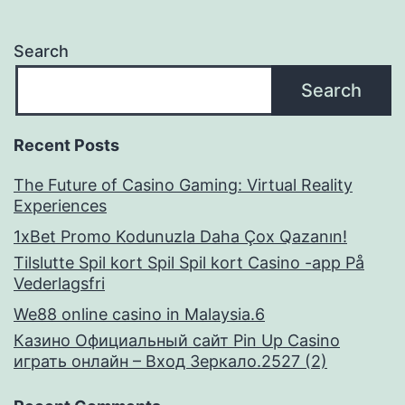
Search
Search
Recent Posts
The Future of Casino Gaming: Virtual Reality
Experiences
1xBet Promo Kodunuzla Daha Çox Qazanın!
Tilslutte Spil kort Spil Spil kort Casino -app På
Vederlagsfri
We88 online casino in Malaysia.6
Казино Официальный сайт Pin Up Casino
играть онлайн – Вход Зеркало.2527 (2)