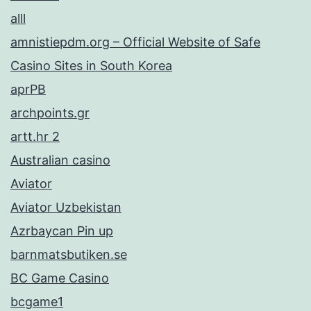
alll
amnistiepdm.org – Official Website of Safe
Casino Sites in South Korea
aprPB
archpoints.gr
artt.hr 2
Australian casino
Aviator
Aviator Uzbekistan
Azrbaycan Pin up
barnmatsbutiken.se
BC Game Casino
bcgame1