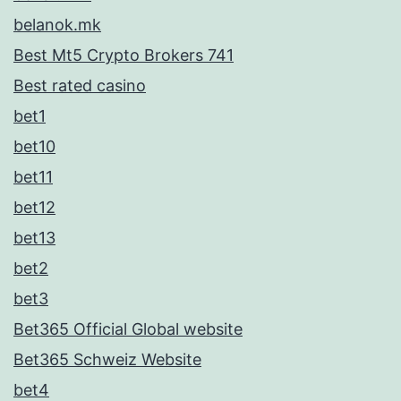
belanok.mk
Best Mt5 Crypto Brokers 741
Best rated casino
bet1
bet10
bet11
bet12
bet13
bet2
bet3
Bet365 Official Global website
Bet365 Schweiz Website
bet4