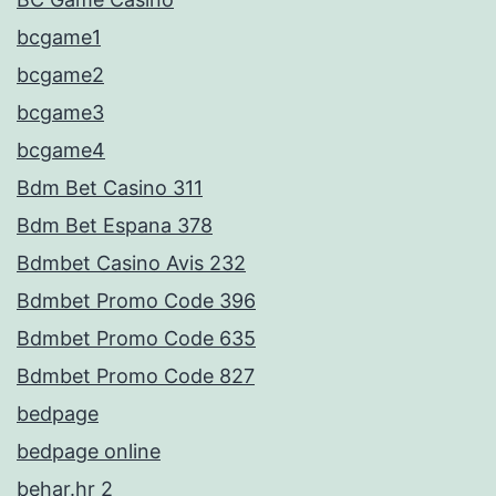
bcgame1
bcgame2
bcgame3
bcgame4
Bdm Bet Casino 311
Bdm Bet Espana 378
Bdmbet Casino Avis 232
Bdmbet Promo Code 396
Bdmbet Promo Code 635
Bdmbet Promo Code 827
bedpage
bedpage online
behar.hr 2