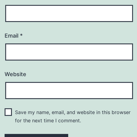
Email
*
Website
Save my name, email, and website in this browser
for the next time I comment.