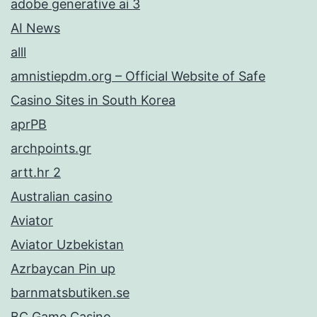
adobe generative ai 3
AI News
alll
amnistiepdm.org – Official Website of Safe
Casino Sites in South Korea
aprPB
archpoints.gr
artt.hr 2
Australian casino
Aviator
Aviator Uzbekistan
Azrbaycan Pin up
barnmatsbutiken.se
BC Game Casino