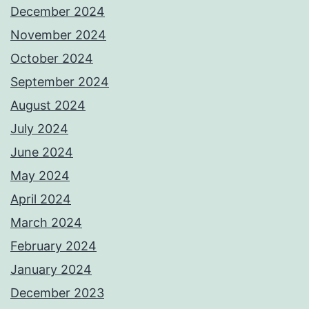
December 2024
November 2024
October 2024
September 2024
August 2024
July 2024
June 2024
May 2024
April 2024
March 2024
February 2024
January 2024
December 2023