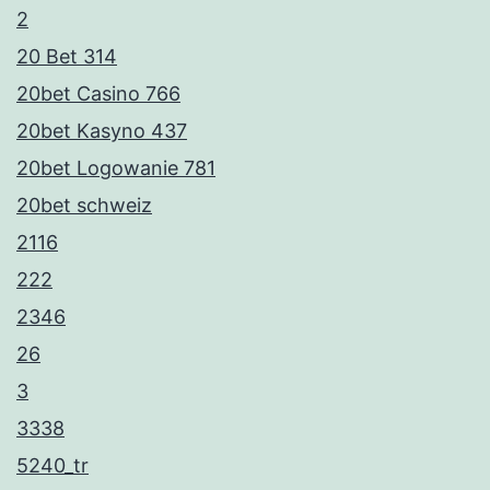
2
20 Bet 314
20bet Casino 766
20bet Kasyno 437
20bet Logowanie 781
20bet schweiz
2116
222
2346
26
3
3338
5240_tr