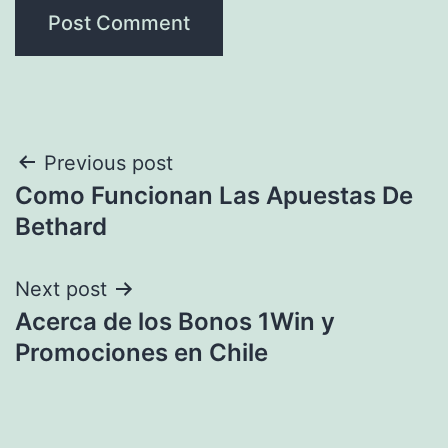
Post
Previous post
Como Funcionan Las Apuestas De
navigation
Bethard
Next post
Acerca de los Bonos 1Win y
Promociones en Chile