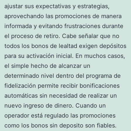
ajustar sus expectativas y estrategias,
aprovechando las promociones de manera
informada y evitando frustraciones durante
el proceso de retiro. Cabe señalar que no
todos los bonos de lealtad exigen depósitos
para su activación inicial. En muchos casos,
el simple hecho de alcanzar un
determinado nivel dentro del programa de
fidelización permite recibir bonificaciones
automáticas sin necesidad de realizar un
nuevo ingreso de dinero. Cuando un
operador está regulado las promociones
como los bonos sin deposito son fiables.