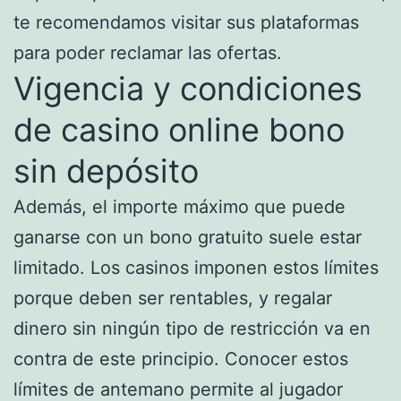
te recomendamos visitar sus plataformas
para poder reclamar las ofertas.
Vigencia y condiciones
de casino online bono
sin depósito
Además, el importe máximo que puede
ganarse con un bono gratuito suele estar
limitado. Los casinos imponen estos límites
porque deben ser rentables, y regalar
dinero sin ningún tipo de restricción va en
contra de este principio. Conocer estos
límites de antemano permite al jugador