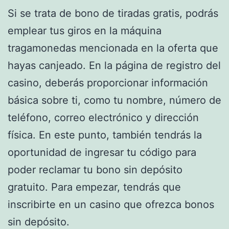
Si se trata de bono de tiradas gratis, podrás
emplear tus giros en la máquina
tragamonedas mencionada en la oferta que
hayas canjeado. En la página de registro del
casino, deberás proporcionar información
básica sobre ti, como tu nombre, número de
teléfono, correo electrónico y dirección
física. En este punto, también tendrás la
oportunidad de ingresar tu código para
poder reclamar tu bono sin depósito
gratuito. Para empezar, tendrás que
inscribirte en un casino que ofrezca bonos
sin depósito.