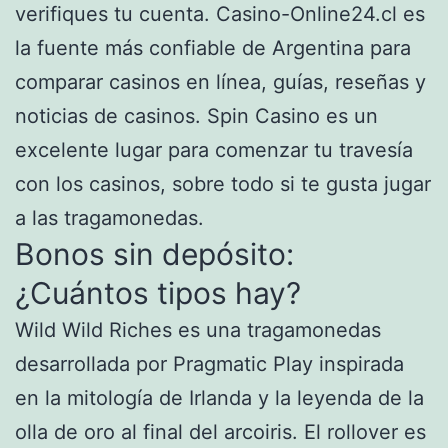
verifiques tu cuenta. Casino-Online24.cl es
la fuente más confiable de Argentina para
comparar casinos en línea, guías, reseñas y
noticias de casinos. Spin Casino es un
excelente lugar para comenzar tu travesía
con los casinos, sobre todo si te gusta jugar
a las tragamonedas.
Bonos sin depósito:
¿Cuántos tipos hay?
Wild Wild Riches es una tragamonedas
desarrollada por Pragmatic Play inspirada
en la mitología de Irlanda y la leyenda de la
olla de oro al final del arcoiris. El rollover es