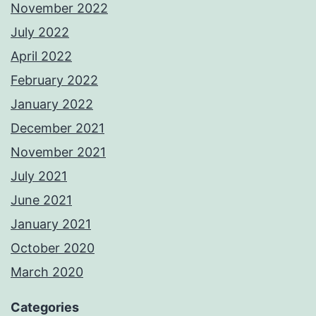
November 2022
July 2022
April 2022
February 2022
January 2022
December 2021
November 2021
July 2021
June 2021
January 2021
October 2020
March 2020
Categories