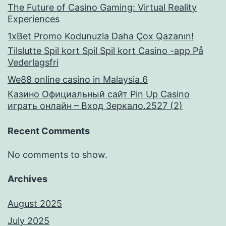
The Future of Casino Gaming: Virtual Reality
Experiences
1xBet Promo Kodunuzla Daha Çox Qazanın!
Tilslutte Spil kort Spil Spil kort Casino -app På
Vederlagsfri
We88 online casino in Malaysia.6
Казино Официальный сайт Pin Up Casino
играть онлайн – Вход Зеркало.2527 (2)
Recent Comments
No comments to show.
Archives
August 2025
July 2025