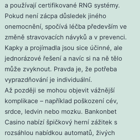
a používají certifikované RNG systémy.
Pokud není zácpa důsledek jiného
onemocnění, spočívá léčba především ve
změně stravovacích návyků a v prevenci.
Kapky a projímadla jsou sice účinné, ale
jednorázové řešení a navíc si na ně tělo
může zvyknout. Pravda je, že potřeba
vyprazdňování je individuální.
Až později se mohou objevit vážnější
komplikace – například poškození cév,
srdce, ledvin nebo mozku. Bankonbet
Casino nabízí špičkový herní zážitek s
rozsáhlou nabídkou automatů, živých