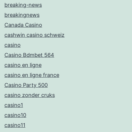
breaking-news
breakingnews
Canada Casino
cashwin casino schweiz
casino
Casino Bdmbet 564
casino en ligne
casino en ligne france
Casino Party 500
casino zonder cruks
casino1
casino10
casino11