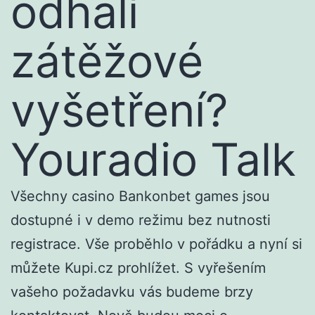
odhalí
zátěžové
vyšetření?
Youradio Talk
Všechny casino Bankonbet games jsou
dostupné i v demo režimu bez nutnosti
registrace. Vše proběhlo v pořádku a nyní si
můžete Kupi.cz prohlížet. S vyřešením
vašeho požadavku vás budeme brzy