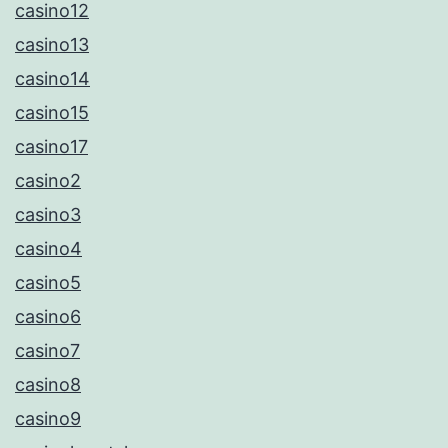
casino12
casino13
casino14
casino15
casino17
casino2
casino3
casino4
casino5
casino6
casino7
casino8
casino9