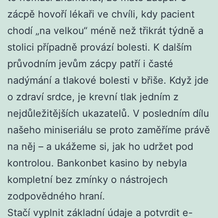
zácpě hovoří lékaři ve chvíli, kdy pacient
chodí „na velkou“ méně než třikrát týdně a
stolici případně provází bolesti. K dalším
průvodním jevům zácpy patří i časté
nadýmání a tlakové bolesti v břiše. Když jde
o zdraví srdce, je krevní tlak jedním z
nejdůležitějších ukazatelů. V posledním dílu
našeho miniseriálu se proto zaměříme právě
na něj – a ukážeme si, jak ho udržet pod
kontrolou. Bankonbet kasino by nebyla
kompletní bez zmínky o nástrojech
zodpovědného hraní.
Stačí vyplnit základní údaje a potvrdit e-