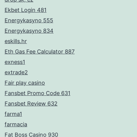
Ekbet Login 481
Energykasyno 555
Energykasyno 834
eskills.hr
Eth Gas Fee Calculator 887
exness1
extrade2
Fair play casino
Fansbet Promo Code 631
Fansbet Review 632
farma1
farmacia
Fat Boss Casino 930