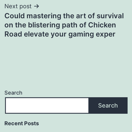
Next post
Could mastering the art of survival
on the blistering path of Chicken
Road elevate your gaming exper
Search
Search
Recent Posts