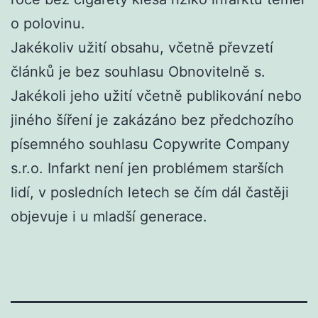
o polovinu.
Jakékoliv užití obsahu, včetně převzetí
článků je bez souhlasu Obnovitelně s.
Jakékoli jeho užití včetně publikování nebo
jiného šíření je zakázáno bez předchozího
písemného souhlasu Copywrite Company
s.r.o. Infarkt není jen problémem starších
lidí, v posledních letech se čím dál častěji
objevuje i u mladší generace.