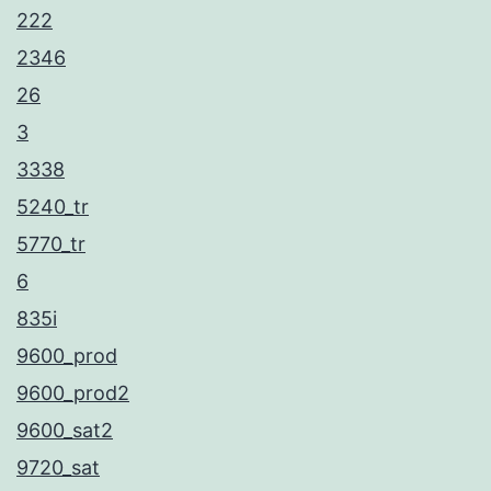
222
2346
26
3
3338
5240_tr
5770_tr
6
835i
9600_prod
9600_prod2
9600_sat2
9720_sat