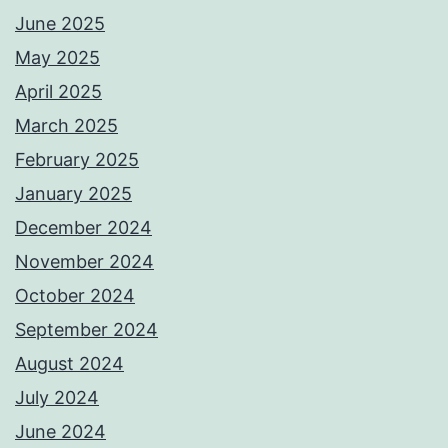
June 2025
May 2025
April 2025
March 2025
February 2025
January 2025
December 2024
November 2024
October 2024
September 2024
August 2024
July 2024
June 2024