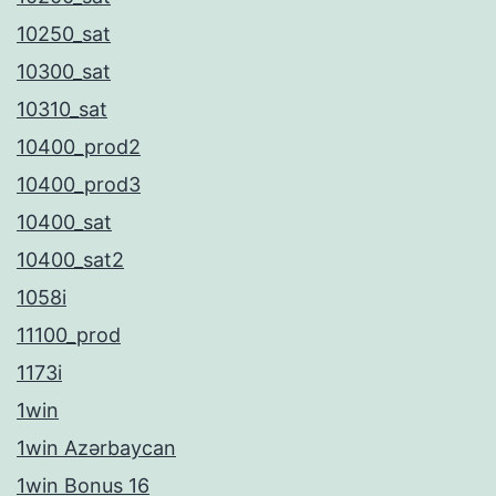
10250_sat
10300_sat
10310_sat
10400_prod2
10400_prod3
10400_sat
10400_sat2
1058i
11100_prod
1173i
1win
1win Azərbaycan
1win Bonus 16