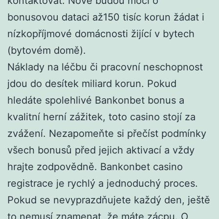
kontaktovat. Nově budou moci o
bonusovou dataci až150 tisíc korun žádat i
nízkopříjmové domácnosti žijící v bytech
(bytovém domě).
Náklady na léčbu či pracovní neschopnost
jdou do desítek miliard korun. Pokud
hledáte spolehlivé Bankonbet bonus a
kvalitní herní zážitek, toto casino stojí za
zvážení. Nezapomeňte si přečíst podmínky
všech bonusů před jejich aktivací a vždy
hrajte zodpovědně. Bankonbet casino
registrace je rychlý a jednoduchý proces.
Pokud se nevyprazdňujete každý den, ještě
to nemusí znamenat, že máte zácpu. O