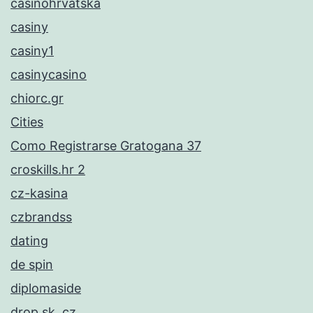
casinohrvatska
casiny
casiny1
casinycasino
chiorc.gr
Cities
Como Registrarse Gratogana 37
croskills.hr 2
cz-kasina
czbrandss
dating
de spin
diplomaside
drop sk, cz