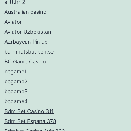
artt.hr 2
Australian casino
Aviator
Aviator Uzbekistan
Azrbaycan Pin up
barnmatsbutiken.se
BC Game Casino
bcgame1
bcgame2
bcgame3
bcgame4
Bdm Bet Casino 311
Bdm Bet Espana 378