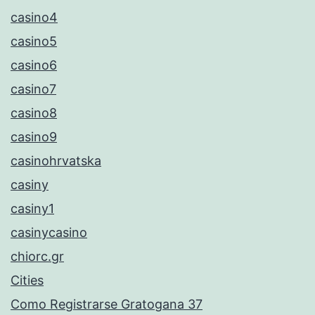
casino4
casino5
casino6
casino7
casino8
casino9
casinohrvatska
casiny
casiny1
casinycasino
chiorc.gr
Cities
Como Registrarse Gratogana 37