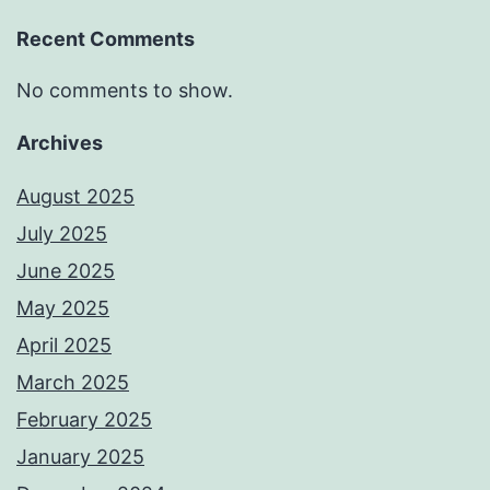
Recent Comments
No comments to show.
Archives
August 2025
July 2025
June 2025
May 2025
April 2025
March 2025
February 2025
January 2025