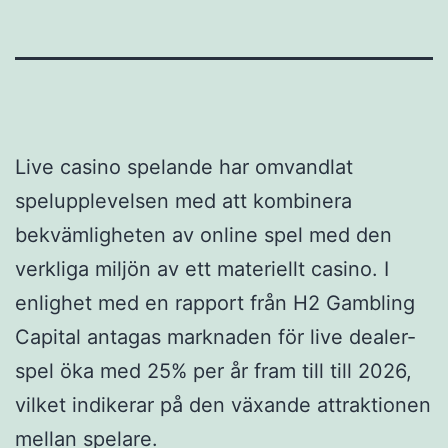
Live casino spelande har omvandlat
spelupplevelsen med att kombinera
bekvämligheten av online spel med den
verkliga miljön av ett materiellt casino. I
enlighet med en rapport från H2 Gambling
Capital antagas marknaden för live dealer-
spel öka med 25% per år fram till till 2026,
vilket indikerar på den växande attraktionen
mellan spelare.