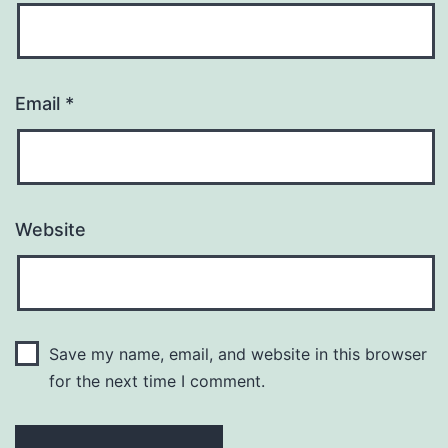
Email
*
Website
Save my name, email, and website in this browser
for the next time I comment.