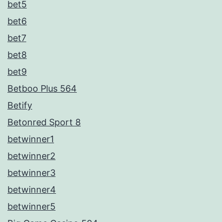
bet5
bet6
bet7
bet8
bet9
Betboo Plus 564
Betify
Betonred Sport 8
betwinner1
betwinner2
betwinner3
betwinner4
betwinner5