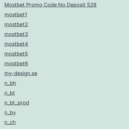
Mostbet Promo Code No Deposit 528
mostbet1
mostbet2
mostbet3
mostbet4
mostbet5
mostbet6
my-design.se
n_bh
n_bt
n_bt_prod
n_by
n_ch