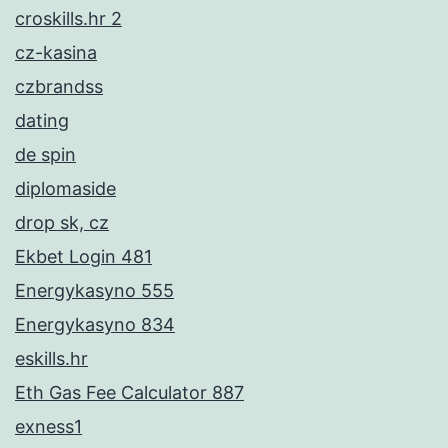
croskills.hr 2
cz-kasina
czbrandss
dating
de spin
diplomaside
drop sk, cz
Ekbet Login 481
Energykasyno 555
Energykasyno 834
eskills.hr
Eth Gas Fee Calculator 887
exness1