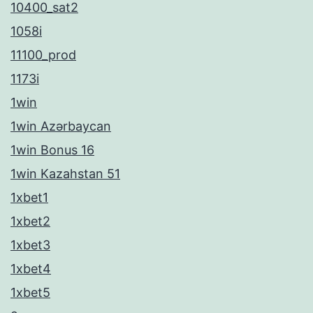
10400_sat2
1058i
11100_prod
1173i
1win
1win Azərbaycan
1win Bonus 16
1win Kazahstan 51
1xbet1
1xbet2
1xbet3
1xbet4
1xbet5