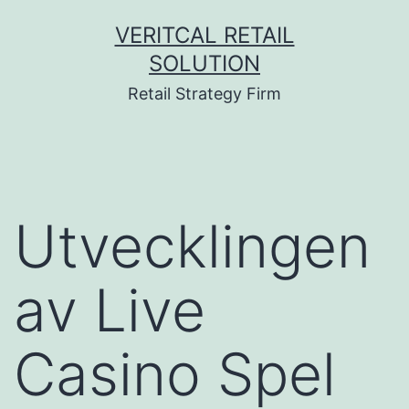
Skip
VERITCAL RETAIL
to
SOLUTION
content
Retail Strategy Firm
Utvecklingen
av Live
Casino Spel