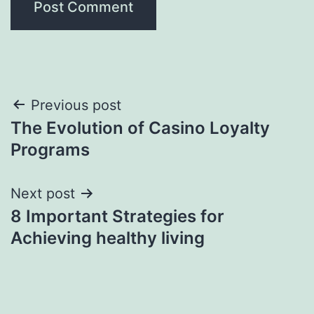
Post
Previous post
The Evolution of Casino Loyalty
navigation
Programs
Next post
8 Important Strategies for
Achieving healthy living