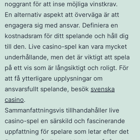
noggrant för att inse möjliga vinstkrav.
En alternativ aspekt att överväga är att
engagera sig med ansvar. Definiera en
kostnadsram för ditt spelande och håll dig
till den. Live casino-spel kan vara mycket
underhållande, men det är viktigt att spela
på ett vis som är långsiktigt och roligt. För
att få ytterligare upplysningar om
ansvarsfullt spelande, besök
svenska
casino
.
Sammanfattningsvis tillhandahåller live
casino-spel en särskild och fascinerande
uppfattning för spelare som letar efter det