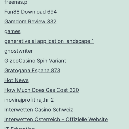
freenas.pl
Fun88 Download 694
Gamdom Review 332
games
generative ai application landscape 1
ghostwriter
GizboCasino Spin Variant
Gratogana Espana 873
Hot News
How Much Does Gas Cost 320
inovirajprofitiraj.hr 2
Interwetten Casino Schweiz
Interwetten Österreich – Offizielle Website