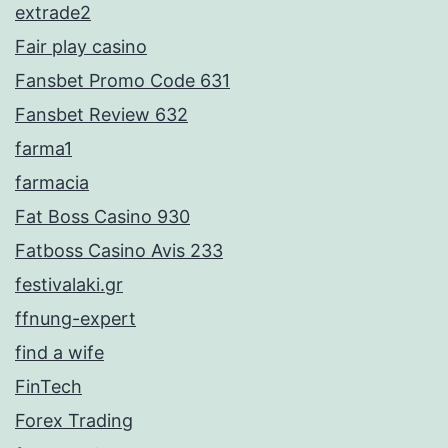
extrade2
Fair play casino
Fansbet Promo Code 631
Fansbet Review 632
farma1
farmacia
Fat Boss Casino 930
Fatboss Casino Avis 233
festivalaki.gr
ffnung-expert
find a wife
FinTech
Forex Trading