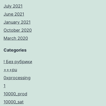
July 2021
June 2021
January 2021
October 2020
March 2020
Categories
! Без рубрики
+++pu
0xprocessing
1
10000_prod
10000_sat