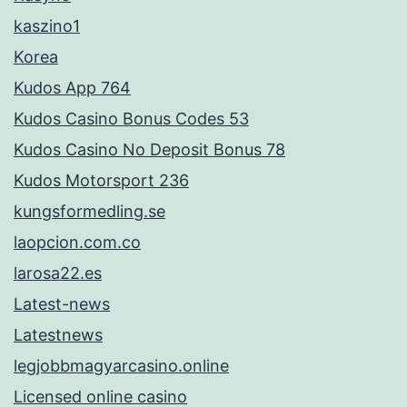
kaszino1
Korea
Kudos App 764
Kudos Casino Bonus Codes 53
Kudos Casino No Deposit Bonus 78
Kudos Motorsport 236
kungsformedling.se
laopcion.com.co
larosa22.es
Latest-news
Latestnews
legjobbmagyarcasino.online
Licensed online casino