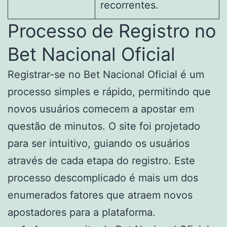
recorrentes.
Processo de Registro no
Bet Nacional Oficial
Registrar-se no Bet Nacional Oficial é um
processo simples e rápido, permitindo que
novos usuários comecem a apostar em
questão de minutos. O site foi projetado
para ser intuitivo, guiando os usuários
através de cada etapa do registro. Este
processo descomplicado é mais um dos
enumerados fatores que atraem novos
apostadores para a plataforma.