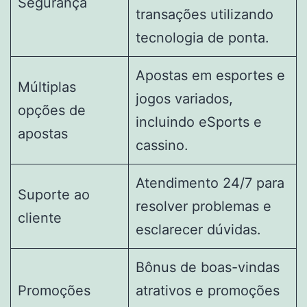
Segurança
transações utilizando
tecnologia de ponta.
Apostas em esportes e
Múltiplas
jogos variados,
opções de
incluindo eSports e
apostas
cassino.
Atendimento 24/7 para
Suporte ao
resolver problemas e
cliente
esclarecer dúvidas.
Bônus de boas-vindas
Promoções
atrativos e promoções