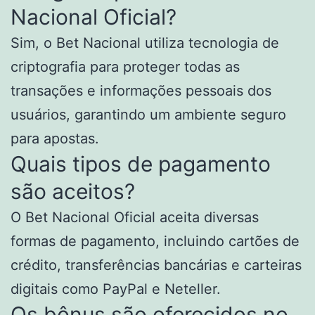
Nacional Oficial?
Sim, o Bet Nacional utiliza tecnologia de
criptografia para proteger todas as
transações e informações pessoais dos
usuários, garantindo um ambiente seguro
para apostas.
Quais tipos de pagamento
são aceitos?
O Bet Nacional Oficial aceita diversas
formas de pagamento, incluindo cartões de
crédito, transferências bancárias e carteiras
digitais como PayPal e Neteller.
Os bônus são oferecidos no