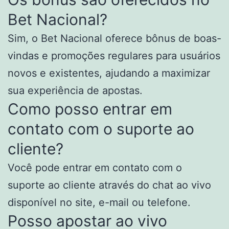
Bet Nacional?
Sim, o Bet Nacional oferece bônus de boas-
vindas e promoções regulares para usuários
novos e existentes, ajudando a maximizar
sua experiência de apostas.
Como posso entrar em
contato com o suporte ao
cliente?
Você pode entrar em contato com o
suporte ao cliente através do chat ao vivo
disponível no site, e-mail ou telefone.
Posso apostar ao vivo