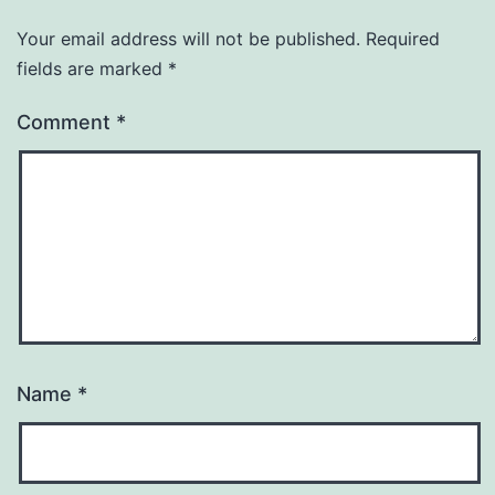
Your email address will not be published.
Required
fields are marked
*
Comment
*
Name
*