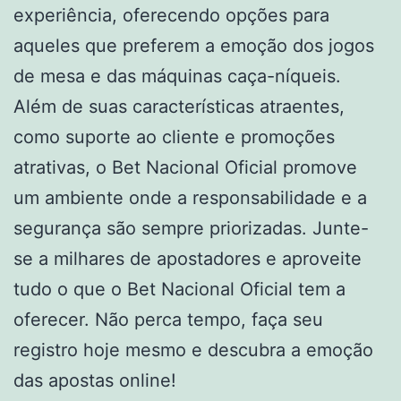
experiência, oferecendo opções para
aqueles que preferem a emoção dos jogos
de mesa e das máquinas caça-níqueis.
Além de suas características atraentes,
como suporte ao cliente e promoções
atrativas, o Bet Nacional Oficial promove
um ambiente onde a responsabilidade e a
segurança são sempre priorizadas. Junte-
se a milhares de apostadores e aproveite
tudo o que o Bet Nacional Oficial tem a
oferecer. Não perca tempo, faça seu
registro hoje mesmo e descubra a emoção
das apostas online!