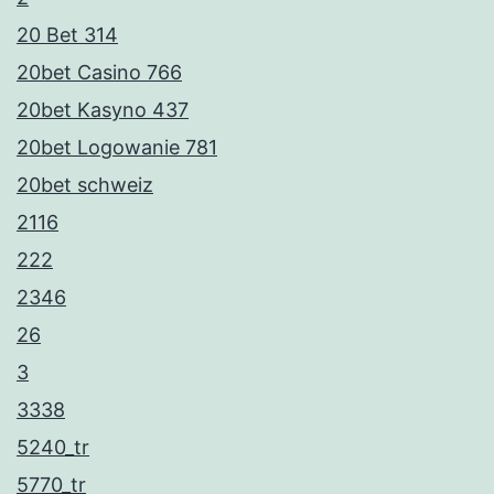
20 Bet 314
20bet Casino 766
20bet Kasyno 437
20bet Logowanie 781
20bet schweiz
2116
222
2346
26
3
3338
5240_tr
5770_tr