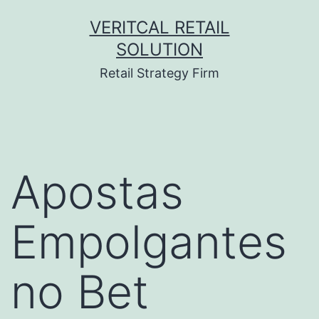
Skip
VERITCAL RETAIL
to
SOLUTION
content
Retail Strategy Firm
Apostas
Empolgantes
no Bet