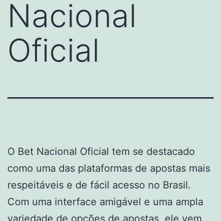
Nacional
Oficial
O Bet Nacional Oficial tem se destacado
como uma das plataformas de apostas mais
respeitáveis e de fácil acesso no Brasil.
Com uma interface amigável e uma ampla
variedade de opções de apostas, ele vem