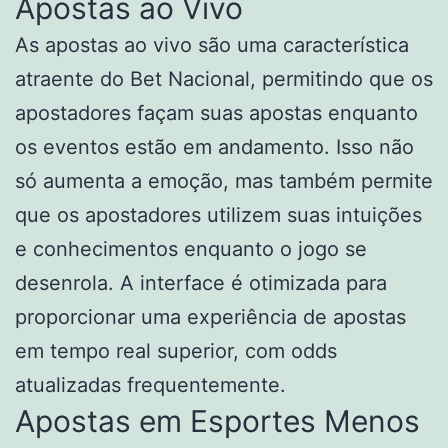
Apostas ao Vivo
As apostas ao vivo são uma característica
atraente do Bet Nacional, permitindo que os
apostadores façam suas apostas enquanto
os eventos estão em andamento. Isso não
só aumenta a emoção, mas também permite
que os apostadores utilizem suas intuições
e conhecimentos enquanto o jogo se
desenrola. A interface é otimizada para
proporcionar uma experiência de apostas
em tempo real superior, com odds
atualizadas frequentemente.
Apostas em Esportes Menos