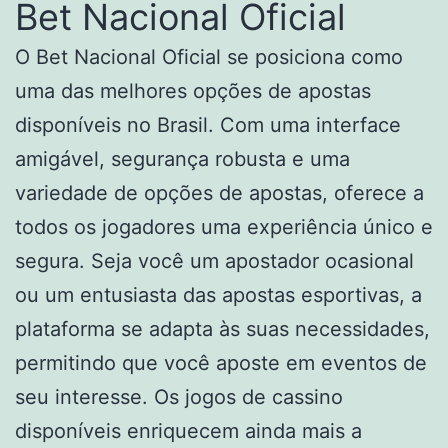
Bet Nacional Oficial
O Bet Nacional Oficial se posiciona como
uma das melhores opções de apostas
disponíveis no Brasil. Com uma interface
amigável, segurança robusta e uma
variedade de opções de apostas, oferece a
todos os jogadores uma experiência único e
segura. Seja você um apostador ocasional
ou um entusiasta das apostas esportivas, a
plataforma se adapta às suas necessidades,
permitindo que você aposte em eventos de
seu interesse. Os jogos de cassino
disponíveis enriquecem ainda mais a