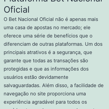
Oficial
O Bet Nacional Oficial não é apenas mais
uma casa de apostas no mercado; ele
oferece uma série de benefícios que o
diferenciam de outras plataformas. Um dos
principais atrativos é a segurança, que
garante que todas as transações são
protegidas e que as informações dos
usuários estão devidamente
salvaguardadas. Além disso, a facilidade de
navegação no site proporciona uma
experiência agradável para todos os