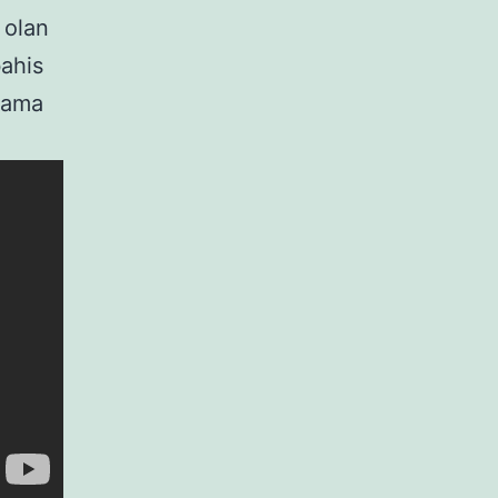
 olan
bahis
ğlama