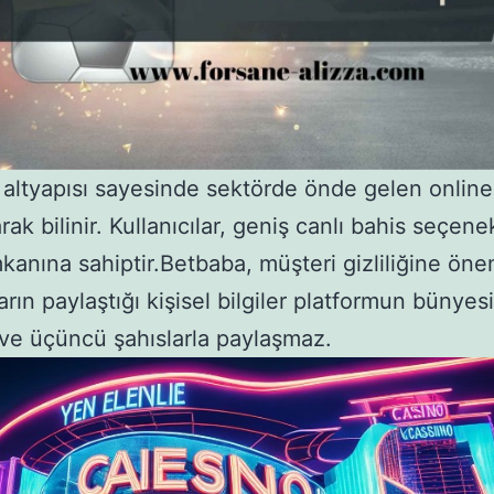
 altyapısı sayesinde sektörde önde gelen online
arak bilinir. Kullanıcılar, geniş canlı bahis seçene
mkanına sahiptir.Betbaba, müşteri gizliliğine öne
rın paylaştığı kişisel bilgiler platformun bünyes
ve üçüncü şahıslarla paylaşmaz.