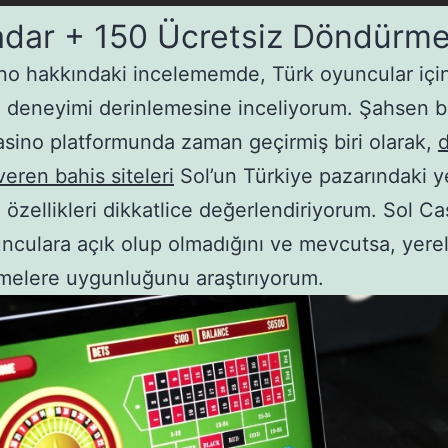
adar + 150 Ücretsiz Döndürm
no hakkındaki incelememde, Türk oyuncular içi
deneyimi derinlemesine inceliyorum. Şahsen b
asino platformunda zaman geçirmiş biri olarak,
eren bahis siteleri
Sol’un Türkiye pazarındaki y
özellikleri dikkatlice değerlendiriyorum. Sol Ca
nculara açık olup olmadığını ve mevcutsa, yere
elere uygunluğunu araştırıyorum.