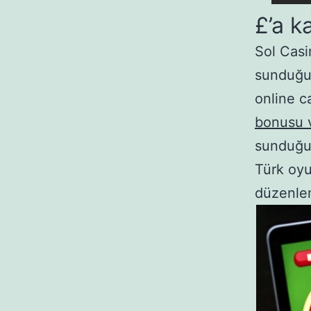
£’a k
Sol Casi
sunduğu 
online c
bonusu v
sunduğu 
Türk oyu
düzenlem