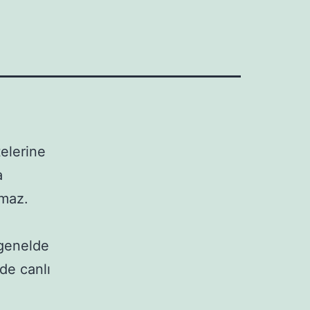
telerine
a
amaz.
 genelde
 de canlı