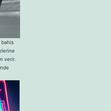
 bahis
klerine
m verir.
inde