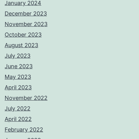
January 2024
December 2023
November 2023
October 2023
August 2023
July 2023
June 2023
May 2023
April 2023
November 2022
July 2022
April 2022
February 2022