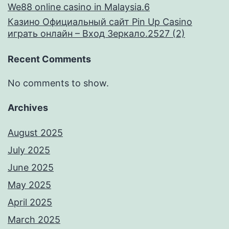
We88 online casino in Malaysia.6
Казино Официальный сайт Pin Up Casino
играть онлайн – Вход Зеркало.2527 (2)
Recent Comments
No comments to show.
Archives
August 2025
July 2025
June 2025
May 2025
April 2025
March 2025