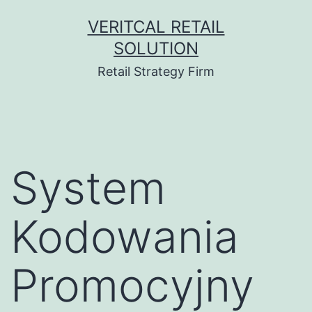
Skip
VERITCAL RETAIL
to
SOLUTION
content
Retail Strategy Firm
System
Kodowania
Promocyjny