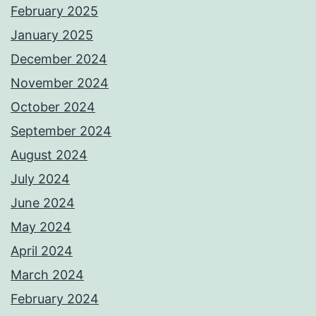
February 2025
January 2025
December 2024
November 2024
October 2024
September 2024
August 2024
July 2024
June 2024
May 2024
April 2024
March 2024
February 2024