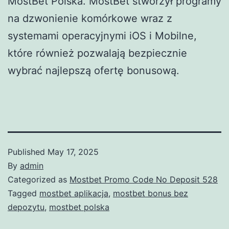
MostBet Polska. MostBet stworzył programy
na dzwonienie komórkowe wraz z
systemami operacyjnymi iOS i Mobilne,
które również pozwalają bezpiecznie
wybrać najlepszą ofertę bonusową.
Published
May 17, 2025
By
admin
Categorized as
Mostbet Promo Code No Deposit 528
Tagged
mostbet aplikacja
,
mostbet bonus bez
depozytu
,
mostbet polska