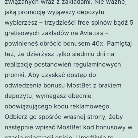
związanych wraz z zakładami. Nie ważne,
jaką promocję wyjąwszy depozytu
wybierzesz – trzydzieści free spinów bądź 5
gratisowych zakładów na Aviatora –
powinieneś obrócić bonusem 40x. Pamiętaj
też, że dzierżysz tylko siedmiu dni na
realizację postanowień regulaminowych
promki. Aby uzyskać dostęp do
odwiedzenia bonusu MostBet z brakiem
depozytu, wymagasz obecnie
obowiązującego kodu reklamowego.
Odbierz go spośród własnej strony, żeby
następnie wpisać MostBet kod bonusowy w
czasie rejestracji opisie. Umożliwia to