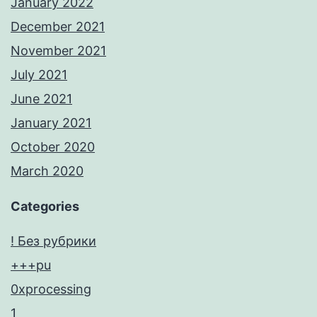
January 2022
December 2021
November 2021
July 2021
June 2021
January 2021
October 2020
March 2020
Categories
! Без рубрики
+++pu
0xprocessing
1