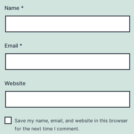
Name
*
Email
*
Website
Save my name, email, and website in this browser
for the next time I comment.