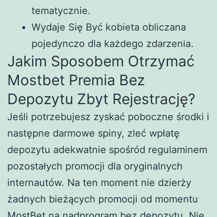
tematycznie.
Wydaje Się Być kobieta obliczana
pojedynczo dla każdego zdarzenia.
Jakim Sposobem Otrzymać
Mostbet Premia Bez
Depozytu Zbyt Rejestrację?
Jeśli potrzebujesz zyskać poboczne środki i
następne darmowe spiny, zleć wpłatę
depozytu adekwatnie spośród regulaminem
pozostałych promocji dla oryginalnych
internautów. Na ten moment nie dzierży
żadnych bieżących promocji od momentu
MostBet na nadprogram bez depozytu. Nie