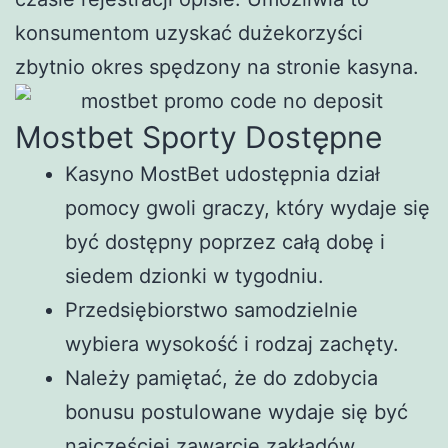
konsumentom uzyskać dużekorzyści
zbytnio okres spędzony na stronie kasyna.
Mostbet Sporty Dostępne
Kasyno MostBet udostępnia dział
pomocy gwoli graczy, który wydaje się
być dostępny poprzez całą dobę i
siedem dzionki w tygodniu.
Przedsiębiorstwo samodzielnie
wybiera wysokość i rodzaj zachęty.
Należy pamiętać, że do zdobycia
bonusu postulowane wydaje się być
najczęściej zawarcie zakładów.