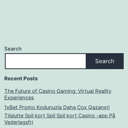
Search
Search
Recent Posts
The Future of Casino Gaming: Virtual Reality
Experiences
1xBet Promo Kodunuzla Daha Çox Qazanın!
Tilslutte Spil kort Spil Spil kort Casino -app På
Vederlagsfri