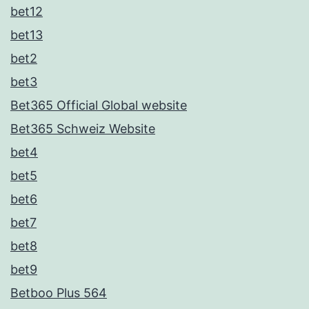
bet12
bet13
bet2
bet3
Bet365 Official Global website
Bet365 Schweiz Website
bet4
bet5
bet6
bet7
bet8
bet9
Betboo Plus 564