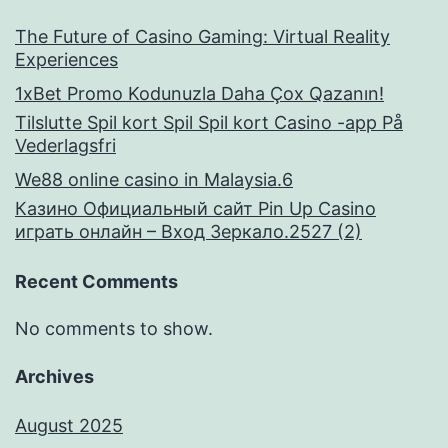
The Future of Casino Gaming: Virtual Reality
Experiences
1xBet Promo Kodunuzla Daha Çox Qazanın!
Tilslutte Spil kort Spil Spil kort Casino -app På
Vederlagsfri
We88 online casino in Malaysia.6
Казино Официальный сайт Pin Up Casino
играть онлайн – Вход Зеркало.2527 (2)
Recent Comments
No comments to show.
Archives
August 2025