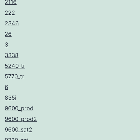
2116
222
2346
26
3
3338
5240_tr
5770_tr
6
835i
9600_prod
9600_prod2
9600_sat2