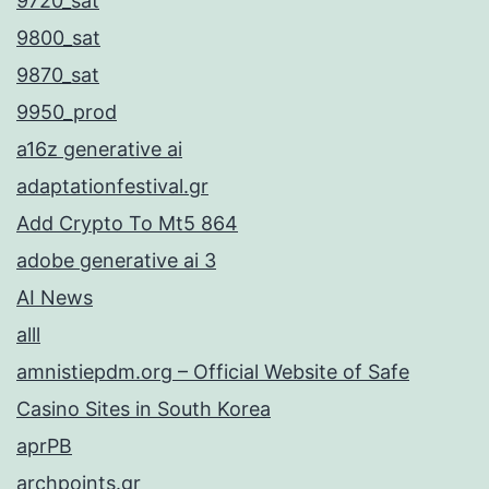
9720_sat
9800_sat
9870_sat
9950_prod
a16z generative ai
adaptationfestival.gr
Add Crypto To Mt5 864
adobe generative ai 3
AI News
alll
amnistiepdm.org – Official Website of Safe
Casino Sites in South Korea
aprPB
archpoints.gr