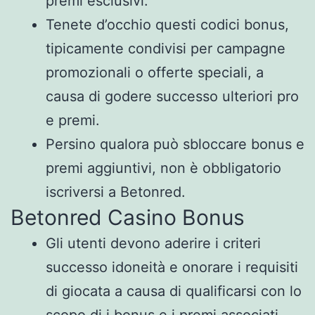
premi esclusivi.
Tenete d’occhio questi codici bonus,
tipicamente condivisi per campagne
promozionali o offerte speciali, a
causa di godere successo ulteriori pro
e premi.
Persino qualora può sbloccare bonus e
premi aggiuntivi, non è obbligatorio
iscriversi a Betonred.
Betonred Casino Bonus
Gli utenti devono aderire i criteri
successo idoneità e onorare i requisiti
di giocata a causa di qualificarsi con lo
scopo di i bonus e i premi associati.