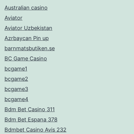
Australian casino
Aviator
Aviator Uzbekistan
Azrbaycan Pin up
barnmatsbutiken.se
BC Game Casino
bcgame1
bcgame2
bcgame3
bcgame4
Bdm Bet Casino 311
Bdm Bet Espana 378
Bdmbet Casino Avis 232