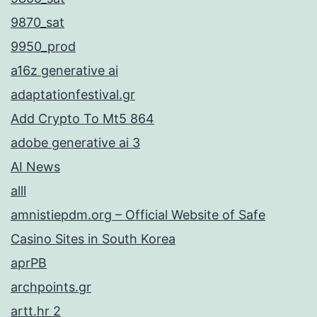
9870_sat
9950_prod
a16z generative ai
adaptationfestival.gr
Add Crypto To Mt5 864
adobe generative ai 3
AI News
alll
amnistiepdm.org – Official Website of Safe
Casino Sites in South Korea
aprPB
archpoints.gr
artt.hr 2