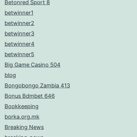
Betonred Sport 8
betwinner1
betwinner2
betwinner3
betwinner4
betwinner5
Big Game Casino 504
blog
Bongobongo Zambia 413
Bonus Bdmbet 646
Bookkeeping
borka.org.mk
Breaking News