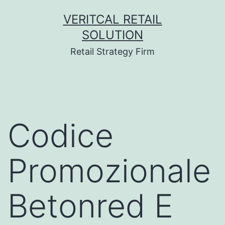
Skip
VERITCAL RETAIL
to
SOLUTION
content
Retail Strategy Firm
Codice
Promozionale
Betonred E