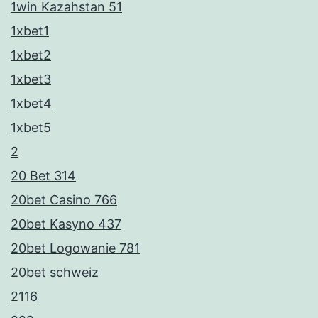
1win Kazahstan 51
1xbet1
1xbet2
1xbet3
1xbet4
1xbet5
2
20 Bet 314
20bet Casino 766
20bet Kasyno 437
20bet Logowanie 781
20bet schweiz
2116