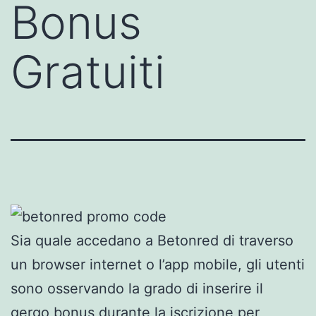
Bonus
Gratuiti
Sia quale accedano a Betonred di traverso
un browser internet o l’app mobile, gli utenti
sono osservando la grado di inserire il
gergo bonus durante la iscrizione per