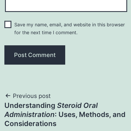
Save my name, email, and website in this browser
for the next time I comment.
Post
Previous post
Understanding
Steroid Oral
navigation
Administration
: Uses, Methods, and
Considerations