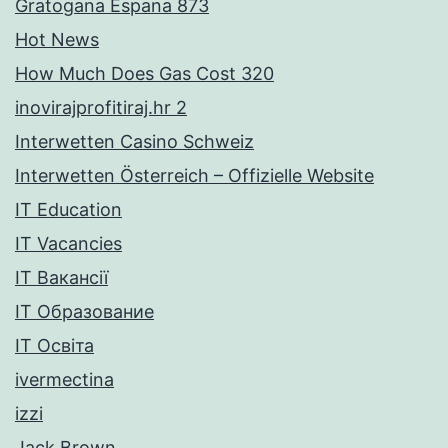
Gratogana Espana 873
Hot News
How Much Does Gas Cost 320
inovirajprofitiraj.hr 2
Interwetten Casino Schweiz
Interwetten Österreich – Offizielle Website
IT Education
IT Vacancies
IT Вакансії
IT Образование
IT Освіта
ivermectina
izzi
Jack Brown