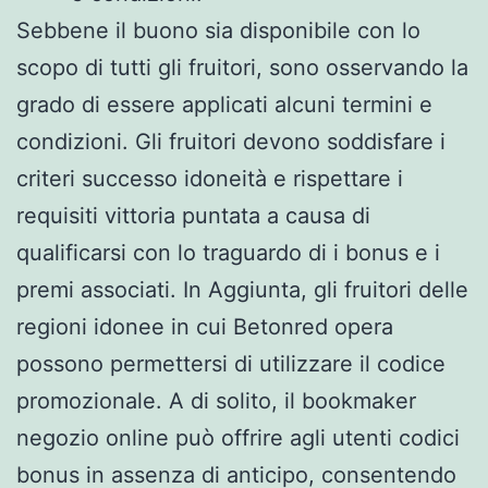
Sebbene il buono sia disponibile con lo
scopo di tutti gli fruitori, sono osservando la
grado di essere applicati alcuni termini e
condizioni. Gli fruitori devono soddisfare i
criteri successo idoneità e rispettare i
requisiti vittoria puntata a causa di
qualificarsi con lo traguardo di i bonus e i
premi associati. In Aggiunta, gli fruitori delle
regioni idonee in cui Betonred opera
possono permettersi di utilizzare il codice
promozionale. A di solito, il bookmaker
negozio online può offrire agli utenti codici
bonus in assenza di anticipo, consentendo