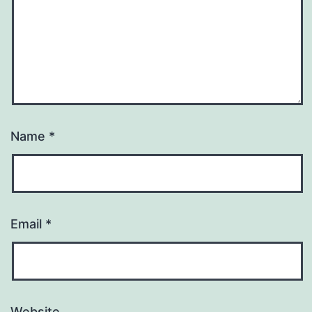
Name
*
Email
*
Website