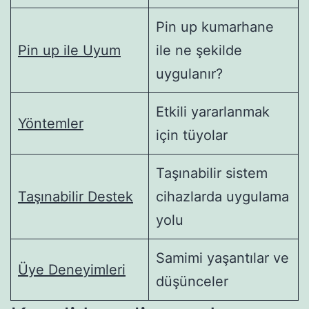
Pin up kumarhane
Pin up ile Uyum
ile ne şekilde
uygulanır?
Etkili yararlanmak
Yöntemler
için tüyolar
Taşınabilir sistem
Taşınabilir Destek
cihazlarda uygulama
yolu
Samimi yaşantılar ve
Üye Deneyimleri
düşünceler