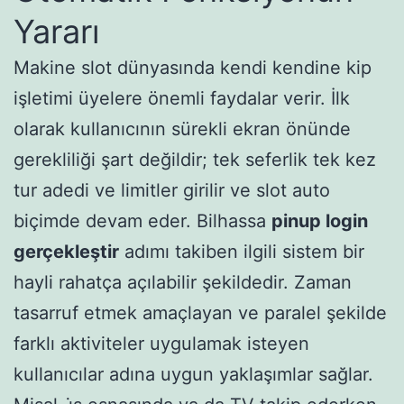
Yararı
Makine slot dünyasında kendi kendine kip
işletimi üyelere önemli faydalar verir. İlk
olarak kullanıcının sürekli ekran önünde
gerekliliği şart değildir; tek seferlik tek kez
tur adedi ve limitler girilir ve slot auto
biçimde devam eder. Bilhassa
pinup login
gerçekleştir
adımı takiben ilgili sistem bir
hayli rahatça açılabilir şekildedir. Zaman
tasarruf etmek amaçlayan ve paralel şekilde
farklı aktiviteler uygulamak isteyen
kullanıcılar adına uygun yaklaşımlar sağlar.