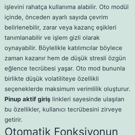
işlevini rahatça kullanıma alabilir. Oto modül
içinde, önceden ayarlı sayıda çevrim
belirlenebilir, zarar veya kazanç eşikleri
tanımlanabilir ve işlem gizli olarak
oynayabilir. Böylelikle katılımcılar böylece
zaman kazanır hem de düşük stresli özgün
eğlence tecrübesi yaşar. Oto mod bununla
birlikte düşük volatiliteye özellikli
seçeneklerde maksimum verimlilik oluşturur.
Pinup aktif giriş
linkleri sayesinde ulaşılan
bu özellikler, kullanıcı tecrübesini zirveye
getirir.
Otomatik Fonksiyonun