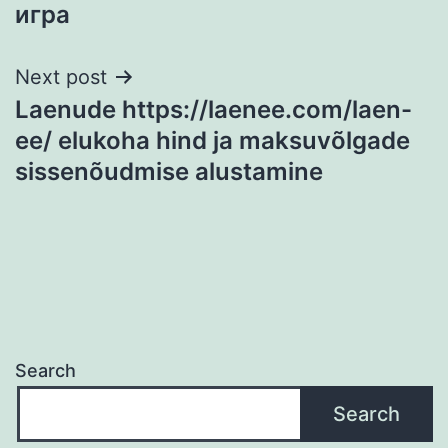
игра
Next post
Laenude https://laenee.com/laen-
ee/ elukoha hind ja maksuvõlgade
sissenõudmise alustamine
Search
Search