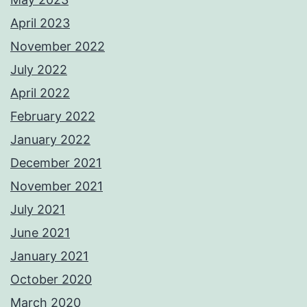
April 2023
November 2022
July 2022
April 2022
February 2022
January 2022
December 2021
November 2021
July 2021
June 2021
January 2021
October 2020
March 2020