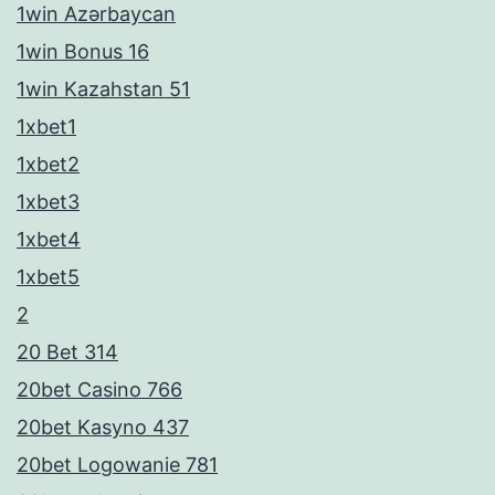
1win Azərbaycan
1win Bonus 16
1win Kazahstan 51
1xbet1
1xbet2
1xbet3
1xbet4
1xbet5
2
20 Bet 314
20bet Casino 766
20bet Kasyno 437
20bet Logowanie 781