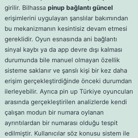
girilir. Bilhassa
pinup bağlantı güncel
erişimlerini uygulayan şanslılar bakımından
bu mekanizmanın kesintisiz devam etmesi
gereklidir. Oyun esnasında ani bağlantı
sinyal kaybı ya da app devre dışı kalması
durumunda bile manuel olmayan özellik
sisteme saklanır ve şanslı kişi bir kez daha
erişim gerçekleştirdiğinde önceki durumdan
ilerleyebilir. Ayrıca pin up Türkiye oyuncuları
arasında gerçekleştirilen analizlerde kendi
çalışan modun bir numara oylanan
ayrıntılardan bir numarası olduğu tespit
edilmiştir. Kullanıcılar söz konusu sistem ile