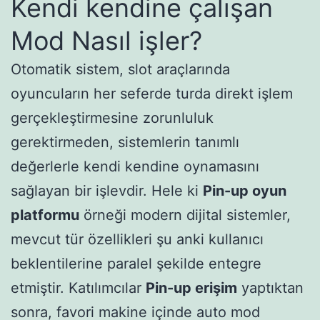
Kendi kendine çalışan
Mod Nasıl işler?
Otomatik sistem, slot araçlarında
oyuncuların her seferde turda direkt işlem
gerçekleştirmesine zorunluluk
gerektirmeden, sistemlerin tanımlı
değerlerle kendi kendine oynamasını
sağlayan bir işlevdir. Hele ki
Pin-up oyun
platformu
örneği modern dijital sistemler,
mevcut tür özellikleri şu anki kullanıcı
beklentilerine paralel şekilde entegre
etmiştir. Katılımcılar
Pin-up erişim
yaptıktan
sonra, favori makine içinde auto mod