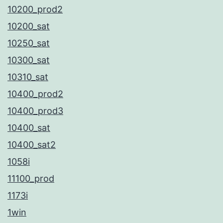
10200_prod2
10200_sat
10250_sat
10300_sat
10310_sat
10400_prod2
10400_prod3
10400_sat
10400_sat2
1058i
11100_prod
1173i
1win