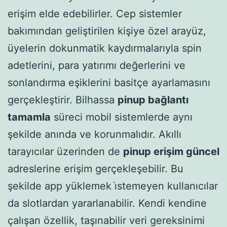
erişim elde edebilirler. Cep sistemler
bakımından geliştirilen kişiye özel arayüz,
üyelerin dokunmatik kaydırmalarıyla spin
adetlerini, para yatırımı değerlerini ve
sonlandırma eşiklerini basitçe ayarlamasını
gerçekleştirir. Bilhassa
pinup bağlantı
tamamla
süreci mobil sistemlerde aynı
şekilde anında ve korunmalıdır. Akıllı
tarayıcılar üzerinden de
pinup erişim güncel
adreslerine erişim gerçekleşebilir. Bu
şekilde app yüklemek i̇stemeyen kullanıcılar
da slotlardan yararlanabilir. Kendi kendine
çalışan özellik, taşınabilir veri gereksinimi