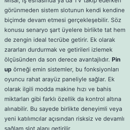
Misal, i̇ş esnasında ya da TV takip ederken
görünmeden sistem slotunun kendi kendine
biçimde devam etmesi gerçekleşebilir. Söz
konusu senaryo şart üyelere birlikte tat hem
de zengin ideal tecrübe getirir. Ek olarak
zararları durdurmak ve getirileri izlemek
ölçüsünden da son derece avantajlıdır.
Pin
up
örneği emin sistemler, bu fonksiyonları
oyuncu rahat arayüz paneliyle sağlar. Ek
olarak ilgili modda makine hızı ve bahis
miktarları gibi farklı özellik da kontrol altına
alınabilir. Bu sayede birlikte deneyimli veya
yeni katılımcılar açısından risksiz ve devamlı
sağlam slot alanı getirilir.