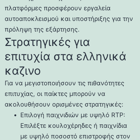
πλατφόρμες προσφέρουν εργαλεία
αυτοαποκλεισμού και υποστήριξης για την
πρόληψη της εξάρτησης.
Στρατηγικές για
επιτυχία στα ελληνικά
καζινο
Για να μεγιστοποιήσουν τις πιθανότητες
επιτυχίας, οι παίκτες μπορούν να
ακολουθήσουν ορισμένες στρατηγικές:
Επιλογή παιχνιδιών με υψηλό RTP:
Επιλέξτε κουλοχέρηδες ή παιχνίδια
με υψηλό ποσοστό επιστροφής στον