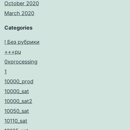
October 2020
March 2020
Categories
! Без рубрики
+++pu
0xprocessing
1
10000_prod
10000_sat
10000_sat2
10050_sat
10110_sat