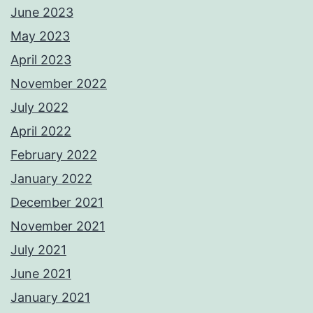
June 2023
May 2023
April 2023
November 2022
July 2022
April 2022
February 2022
January 2022
December 2021
November 2021
July 2021
June 2021
January 2021