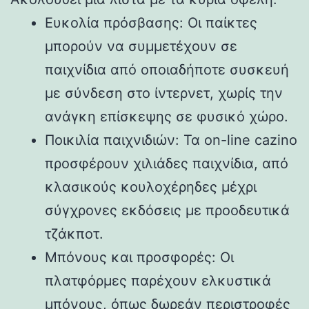
Ευκολία πρόσβασης: Οι παίκτες
μπορούν να συμμετέχουν σε
παιχνίδια από οποιαδήποτε συσκευή
με σύνδεση στο ίντερνετ, χωρίς την
ανάγκη επίσκεψης σε φυσικό χώρο.
Ποικιλία παιχνιδιών: Τα on-line cazino
προσφέρουν χιλιάδες παιχνίδια, από
κλασικούς κουλοχέρηδες μέχρι
σύγχρονες εκδόσεις με προοδευτικά
τζάκποτ.
Μπόνους και προσφορές: Οι
πλατφόρμες παρέχουν ελκυστικά
μπόνους, όπως δωρεάν περιστροφές