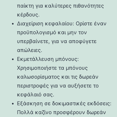
παίκτη για καλύτερες πιθανότητες
κέρδους.
Διαχείριση κεφαλαίου: Ορίστε έναν
προϋπολογισμό και μην τον
υπερβαίνετε, για να αποφύγετε
απώλειες.
Εκμετάλλευση μπόνους:
Χρησιμοποιήστε τα μπόνους
καλωσορίσματος και τις δωρεάν
περιστροφές για να αυξήσετε το
κεφάλαιό σας.
Εξάσκηση σε δοκιμαστικές εκδόσεις:
Πολλά καζίνο προσφέρουν δωρεάν