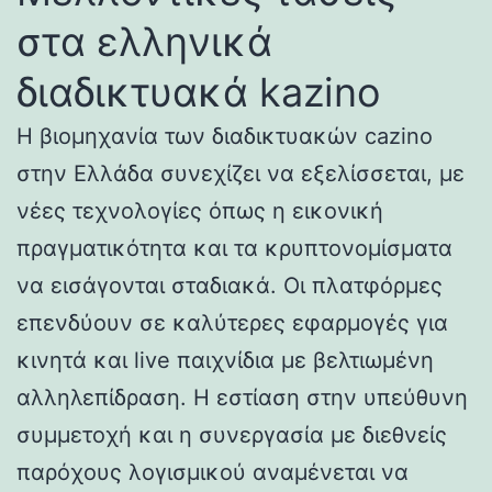
στα ελληνικά
διαδικτυακά kazino
Η βιομηχανία των διαδικτυακών cazino
στην Ελλάδα συνεχίζει να εξελίσσεται, με
νέες τεχνολογίες όπως η εικονική
πραγματικότητα και τα κρυπτονομίσματα
να εισάγονται σταδιακά. Οι πλατφόρμες
επενδύουν σε καλύτερες εφαρμογές για
κινητά και live παιχνίδια με βελτιωμένη
αλληλεπίδραση. Η εστίαση στην υπεύθυνη
συμμετοχή και η συνεργασία με διεθνείς
παρόχους λογισμικού αναμένεται να