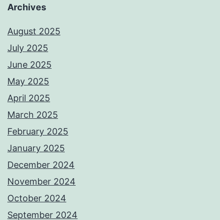
Archives
August 2025
July 2025
June 2025
May 2025
April 2025
March 2025
February 2025
January 2025
December 2024
November 2024
October 2024
September 2024