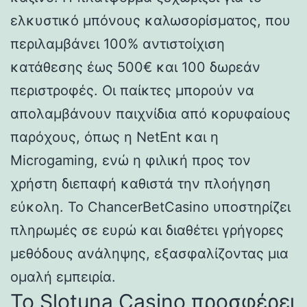
ελκυστικό μπόνους καλωσορίσματος, που
περιλαμβάνει 100% αντιστοίχιση
κατάθεσης έως 500€ και 100 δωρεάν
περιστροφές. Οι παίκτες μπορούν να
απολαμβάνουν παιχνίδια από κορυφαίους
παρόχους, όπως η NetEnt και η
Microgaming, ενώ η φιλική προς τον
χρήστη διεπαφή καθιστά την πλοήγηση
εύκολη. Το ChancerBetCasino υποστηρίζει
πληρωμές σε ευρώ και διαθέτει γρήγορες
μεθόδους ανάληψης, εξασφαλίζοντας μια
ομαλή εμπειρία.
Το Slotuna Casino προσφέρει