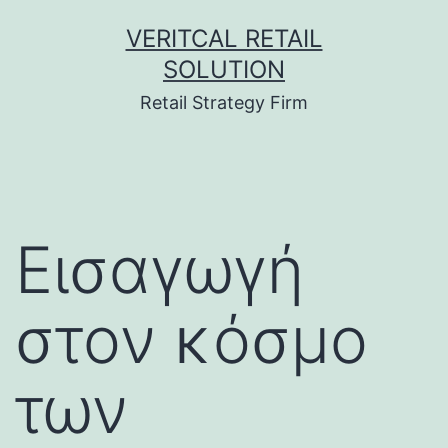
Skip
VERITCAL RETAIL
to
SOLUTION
content
Retail Strategy Firm
Εισαγωγή
στον κόσμο
των