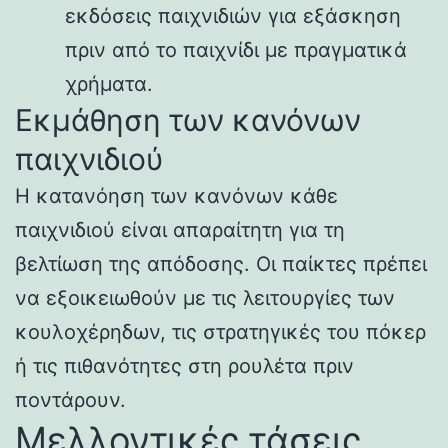
εκδόσεις παιχνιδιών για εξάσκηση
πριν από το παιχνίδι με πραγματικά
χρήματα.
Εκμάθηση των κανόνων
παιχνιδιού
Η κατανόηση των κανόνων κάθε
παιχνιδιού είναι απαραίτητη για τη
βελτίωση της απόδοσης. Οι παίκτες πρέπει
να εξοικειωθούν με τις λειτουργίες των
κουλοχέρηδων, τις στρατηγικές του πόκερ
ή τις πιθανότητες στη ρουλέτα πριν
ποντάρουν.
Μελλοντικές τάσεις