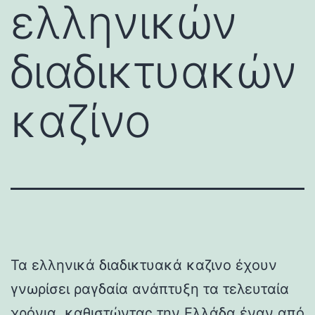
ελληνικών
διαδικτυακών
καζίνο
Τα ελληνικά διαδικτυακά καζινο έχουν
γνωρίσει ραγδαία ανάπτυξη τα τελευταία
χρόνια, καθιστώντας την Ελλάδα έναν από