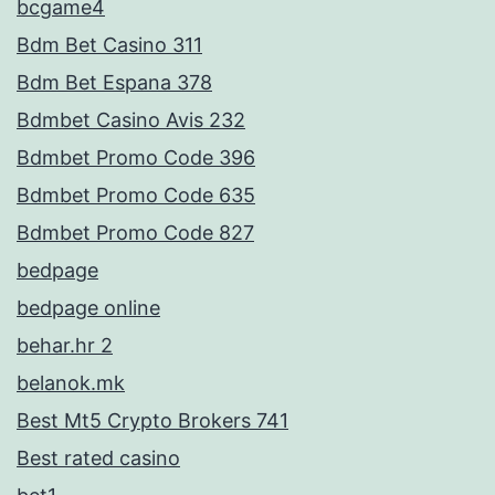
bcgame4
Bdm Bet Casino 311
Bdm Bet Espana 378
Bdmbet Casino Avis 232
Bdmbet Promo Code 396
Bdmbet Promo Code 635
Bdmbet Promo Code 827
bedpage
bedpage online
behar.hr 2
belanok.mk
Best Mt5 Crypto Brokers 741
Best rated casino