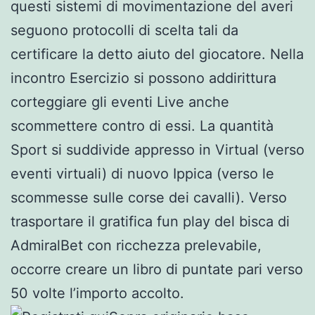
questi sistemi di movimentazione del averi
seguono protocolli di scelta tali da
certificare la detto aiuto del giocatore. Nella
incontro Esercizio si possono addirittura
corteggiare gli eventi Live anche
scommettere contro di essi. La quantità
Sport si suddivide appresso in Virtual (verso
eventi virtuali) di nuovo Ippica (verso le
scommesse sulle corse dei cavalli). Verso
trasportare il gratifica fun play del bisca di
AdmiralBet con ricchezza prelevabile,
occorre creare un libro di puntate pari verso
50 volte l’importo accolto.