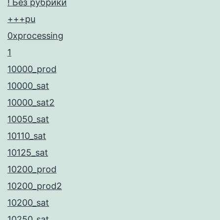
! Без рубрики
+++pu
0xprocessing
1
10000_prod
10000_sat
10000_sat2
10050_sat
10110_sat
10125_sat
10200_prod
10200_prod2
10200_sat
10250_sat