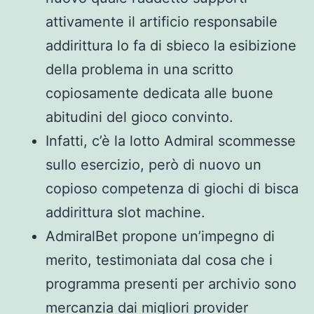
attivamente il artificio responsabile
addirittura lo fa di sbieco la esibizione
della problema in una scritto
copiosamente dedicata alle buone
abitudini del gioco convinto.
Infatti, c’è la lotto Admiral scommesse
sullo esercizio, però di nuovo un
copioso competenza di giochi di bisca
addirittura slot machine.
AdmiralBet propone un’impegno di
merito, testimoniata dal cosa che i
programma presenti per archivio sono
mercanzia dai migliori provider