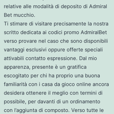
relative alle modalità di deposito di Admiral
Bet mucchio.
Ti stimare di visitare precisamente la nostra
scritto dedicata ai codici promo AdmiralBet
verso provare nel caso che sono disponibili
vantaggi esclusivi oppure offerte speciali
attivabili contatto espressione. Dal mio
apparenza, presente è un gratifica
escogitato per chi ha proprio una buona
familiarità con i casa da gioco online ancora
desidera ottenere il meglio con termini di
possibile, per davanti di un ordinamento
con l’aggiunta di composto. Verso tutte le