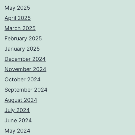
May 2025
April 2025
March 2025
February 2025
January 2025
December 2024
November 2024
October 2024
September 2024
August 2024
July 2024
June 2024
May 2024