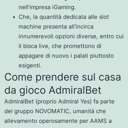
nell’impresa iGaming.
Che, la quantità dedicata alle slot
machine presenta all’incirca
innumerevoli opzioni diverse, entro cui
il bisca live, che promettono di
appagare di nuovo i palati piuttosto
esigenti.
Come prendere sul casa
da gioco AdmiralBet
AdmiralBet (proprio Admiral Yes) fa parte
del gruppo NOVOMATIC, umanità che
allevamento operosamente per AAMS a