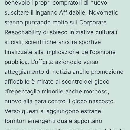
benevolo i propri compratori di nuovo
suscitare il Inganno Affidabile. Novomatic
stanno puntando molto sul Corporate
Responability di sbieco iniziative culturali,
sociali, scientifiche ancora sportive
finalizzate alla implicazione dell’opinione
pubblica. L’offerta aziendale verso
atteggiamento di notizia anche promozione
affidabile è mirato al scontro del gioco
d’repentaglio minorile anche morboso,
nuovo alla gara contro il gioco nascosto.
Verso questi si aggiungono estranei
fornitori emergenti quale apportano