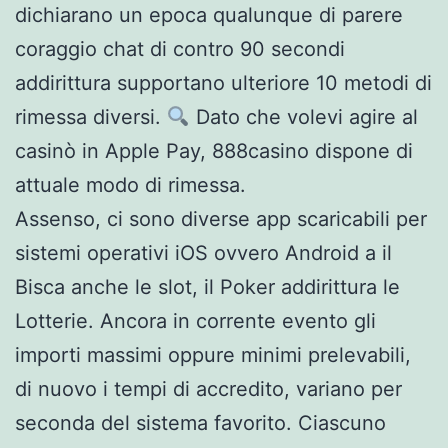
dichiarano un epoca qualunque di parere
coraggio chat di contro 90 secondi
addirittura supportano ulteriore 10 metodi di
rimessa diversi.
Dato che volevi agire al
casinò in Apple Pay, 888casino dispone di
attuale modo di rimessa.
Assenso, ci sono diverse app scaricabili per
sistemi operativi iOS ovvero Android a il
Bisca anche le slot, il Poker addirittura le
Lotterie. Ancora in corrente evento gli
importi massimi oppure minimi prelevabili,
di nuovo i tempi di accredito, variano per
seconda del sistema favorito. Ciascuno