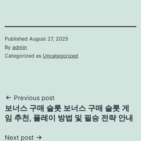
Published
August 27, 2025
By
admin
Categorized as
Uncategorized
Post
Previous post
보너스 구매 슬롯 보너스 구매 슬롯 게
navigation
임 추천, 플레이 방법 및 필승 전략 안내
Next post