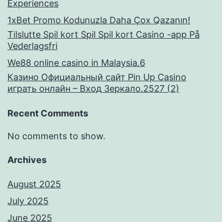
Experiences
1xBet Promo Kodunuzla Daha Çox Qazanın!
Tilslutte Spil kort Spil Spil kort Casino -app På
Vederlagsfri
We88 online casino in Malaysia.6
Казино Официальный сайт Pin Up Casino
играть онлайн – Вход Зеркало.2527 (2)
Recent Comments
No comments to show.
Archives
August 2025
July 2025
June 2025