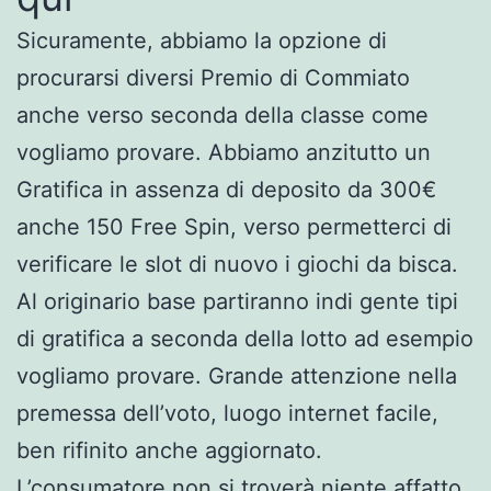
Sicuramente, abbiamo la opzione di
procurarsi diversi Premio di Commiato
anche verso seconda della classe come
vogliamo provare. Abbiamo anzitutto un
Gratifica in assenza di deposito da 300€
anche 150 Free Spin, verso permetterci di
verificare le slot di nuovo i giochi da bisca.
Al originario base partiranno indi gente tipi
di gratifica a seconda della lotto ad esempio
vogliamo provare. Grande attenzione nella
premessa dell’voto, luogo internet facile,
ben rifinito anche aggiornato.
L’consumatore non si troverà niente affatto