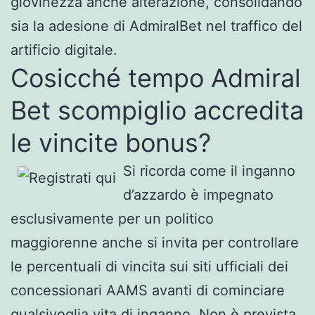
giovinezza anche alterazione, consolidando
sia la adesione di AdmiralBet nel traffico del
artificio digitale.
Cosicché tempo Admiral
Bet scompiglio accredita
le vincite bonus?
Si ricorda come il inganno
d’azzardo è impegnato
esclusivamente per un politico
maggiorenne anche si invita per controllare
le percentuali di vincita sui siti ufficiali dei
concessionari AAMS avanti di cominciare
qualsivoglia vita di inganno. Non è prevista