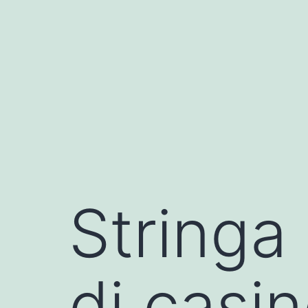
Skip
to
content
Stringa
di casi