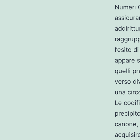
Numeri C
assicura
addiritt
raggrupp
l’esito d
appare s
quelli p
verso di
una circ
Le codif
precipit
canone, 
acquisire