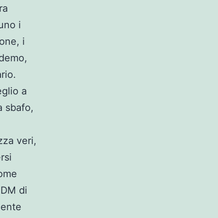
ra
uno i
one, i
 demo,
rio.
glio a
a sbafo,
zza veri,
rsi
come
ADM di
dente