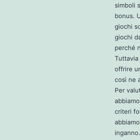
simboli 
bonus. U
giochi s
giochi d
perché n
Tuttavia
offrire 
così ne a
Per valu
abbiamo 
criteri f
abbiamo 
inganno.