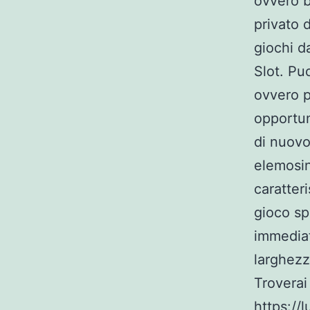
ovvero b
privato 
giochi d
Slot. Puo
ovvero pu
opportun
di nuovo
elemosin
caratter
gioco sp
immediat
larghezza
Troverai 
https://