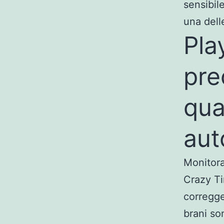
sensibil
una dell
Pla
pre
qua
aut
Monitora 
Crazy Ti
corregge
brani so