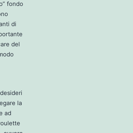
ro” fondo
ono
anti di
mportante
are del
 modo
desideri
egare la
ne ad
roulette