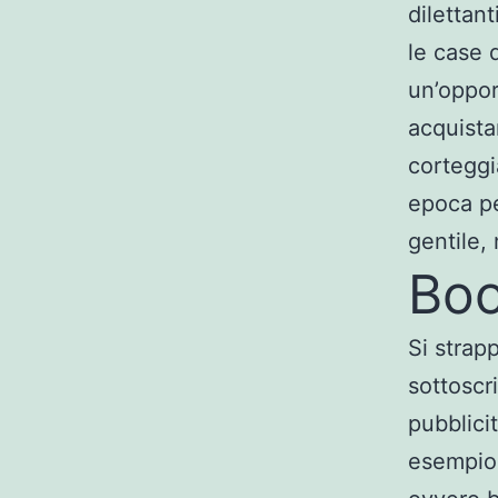
dilettan
le case 
un’oppor
acquista
corteggi
epoca pe
gentile,
Boo
Si strap
sottoscr
pubblici
esempio 