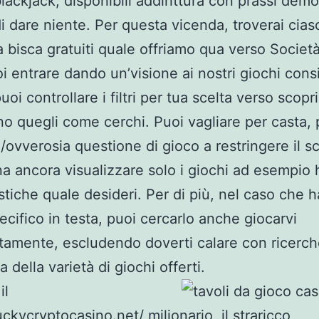
lackjack, disponibili addirittura con prassi dem
di dare niente. Per questa vicenda, troverai cias
a bisca gratuiti quale offriamo qua verso Società
i entrare dando un’visione ai nostri giochi consig
oi controllare i filtri per tua scelta verso scopr
o quegli come cerchi. Puoi vagliare per casta, 
/ovverosia questione di gioco a restringere il sc
a ancora visualizzare solo i giochi ad esempio 
istiche quale desideri. Per di più, nel caso che h
ecifico in testa, puoi cercarlo anche giocarvi
amente, escludendo doverti calare con ricerch
 della varietà di giochi offerti.
il
luckycryptocasino.net/
milionario, il straricco,