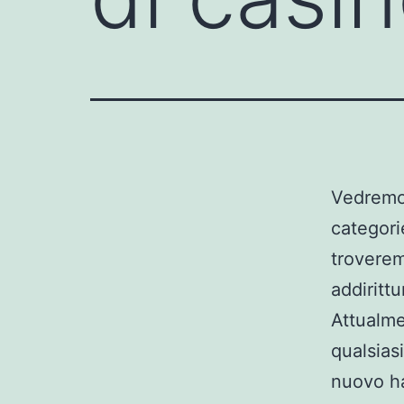
Vedremo 
categori
troverem
addiritt
Attualme
qualsias
nuovo ha