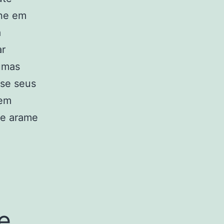
ine em
a
ar
gumas
rse seus
 em
de arame
e