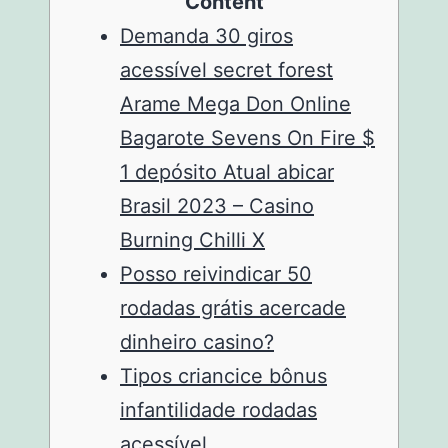
Content
Demanda 30 giros
acessível secret forest
Arame Mega Don Online
Bagarote Sevens On Fire $
1 depósito Atual abicar
Brasil 2023 – Casino
Burning Chilli X
Posso reivindicar 50
rodadas grátis acercade
dinheiro casino?
Tipos criancice bônus
infantilidade rodadas
acessível