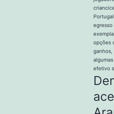
criancic
Portugal
egresso 
exemplar
opções d
ganhos,
algumas 
efetivo 
Dem
ace
Ara