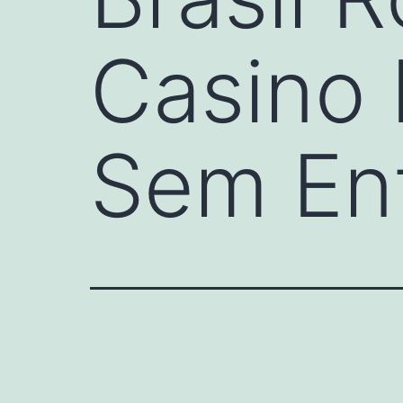
Casino 
Sem Ent