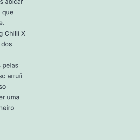
s abicar
t que
e.
 dos
 pelas
o arruíi
so
er uma
heiro