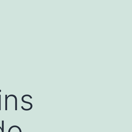
ins
do