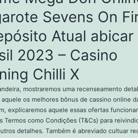
arote Sevens On Fi
epósito Atual abicar
sil 2023 – Casino
ning Chilli X
andeira, mostraremos uma recenseamento deta
aquele os melhores bônus de cassino online da
m, explicaremos aquele essas ofertas funciona
is Termos como Condições (T&Cs) para reivindi
utros detalhes. Também é abreviado cultuar req