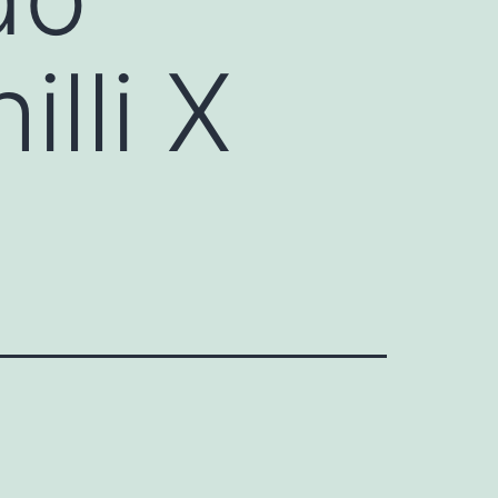
lli X