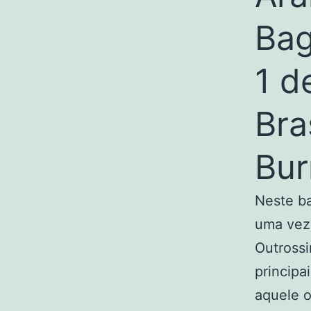
Bag
1 d
Bra
Bur
Neste b
uma vez 
Outrossi
principa
aquele o