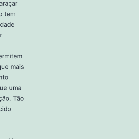
araçar
o tem
idade
r
permitem
que mais
nto
que uma
ção. Tão
cido