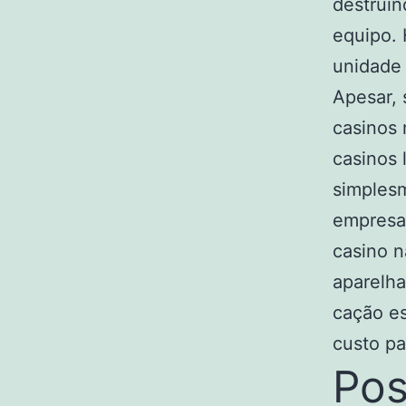
destruin
equipo. 
unidade 
Apesar,
casinos 
casinos 
simplesm
empresas
casino n
aparelh
cação es
custo pa
Pos