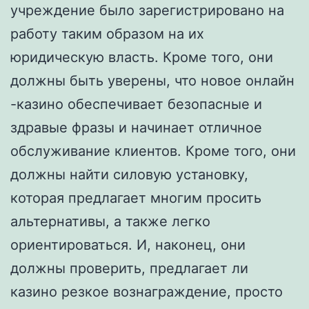
учреждение было зарегистрировано на
работу таким образом на их
юридическую власть. Кроме того, они
должны быть уверены, что новое онлайн
-казино обеспечивает безопасные и
здравые фразы и начинает отличное
обслуживание клиентов. Кроме того, они
должны найти силовую установку,
которая предлагает многим просить
альтернативы, а также легко
ориентироваться. И, наконец, они
должны проверить, предлагает ли
казино резкое вознаграждение, просто