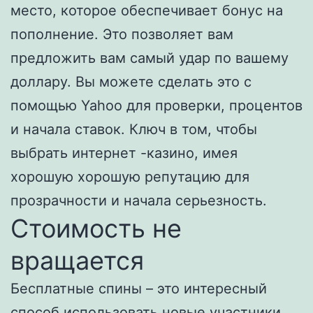
место, которое обеспечивает бонус на
пополнение. Это позволяет вам
предложить вам самый удар по вашему
доллару. Вы можете сделать это с
помощью Yahoo для проверки, процентов
и начала ставок. Ключ в том, чтобы
выбрать интернет -казино, имея
хорошую хорошую репутацию для
прозрачности и начала серьезность.
Стоимость не
вращается
Бесплатные спины – это интересный
способ использовать новые участники,