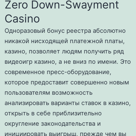
Zero Down-Swayment
Casino
Одноразовый бонус реестра абсолютно
никакой нисходящей платежной платы,
казино, позволяет людям получить ряд
видеоигр казино, а не вниз по имени. Это
современное пресс-оборудование,
которое предоставит совершенно новым
пользователям возможность
анализировать варианты ставок в казино,
открыть в себе приблизительно
округление законодательства и
инициировать выигрыш, прежде чем вы