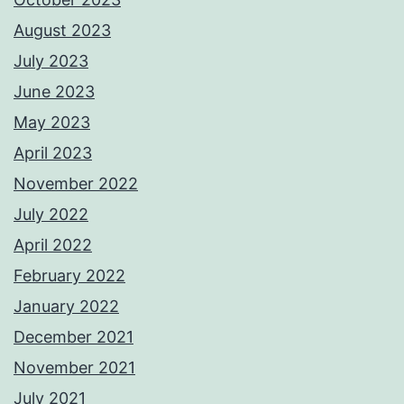
August 2023
July 2023
June 2023
May 2023
April 2023
November 2022
July 2022
April 2022
February 2022
January 2022
December 2021
November 2021
July 2021