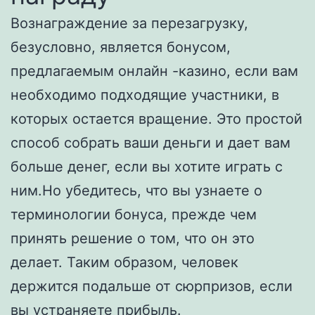
Вознаграждение за перезагрузку,
безусловно, является бонусом,
предлагаемым онлайн -казино, если вам
необходимо подходящие участники, в
которых остается вращение. Это простой
способ собрать ваши деньги и дает вам
больше денег, если вы хотите играть с
ним.Но убедитесь, что вы узнаете о
терминологии бонуса, прежде чем
принять решение о том, что он это
делает. Таким образом, человек
держится подальше от сюрпризов, если
вы устраняете прибыль.