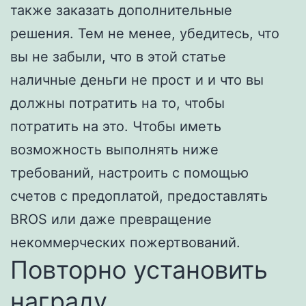
также заказать дополнительные
решения. Тем не менее, убедитесь, что
вы не забыли, что в этой статье
наличные деньги не прост и и что вы
должны потратить на то, чтобы
потратить на это. Чтобы иметь
возможность выполнять ниже
требований, настроить с помощью
счетов с предоплатой, предоставлять
BROS или даже превращение
некоммерческих пожертвований.
Повторно установить
награду