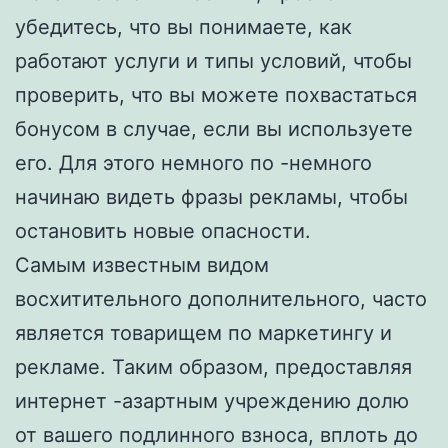
убедитесь, что вы понимаете, как
работают услуги и типы условий, чтобы
проверить, что вы можете похвастаться
бонусом в случае, если вы используете
его. Для этого немного по -немного
начинаю видеть фразы рекламы, чтобы
остановить новые опасности.
Самым известным видом
восхитительного дополнительного, часто
является товарищем по маркетингу и
рекламе. Таким образом, предоставляя
интернет -азартным учреждению долю
от вашего подлинного взноса, вплоть до