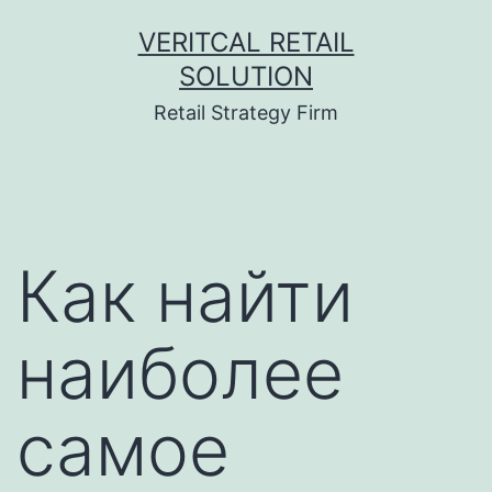
Skip
VERITCAL RETAIL
to
SOLUTION
content
Retail Strategy Firm
Как найти
наиболее
самое