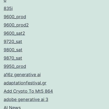
6
835i
9600_prod
9600_prod2
9600_sat2
9720_sat
9800_sat
9870_sat
9950_prod
a16z generative ai
adaptationfestival.gr
Add Crypto To Mt5 864
adobe generative ai 3
AI News