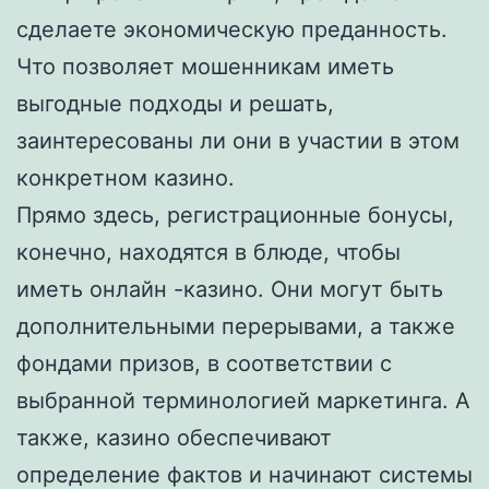
сделаете экономическую преданность.
Что позволяет мошенникам иметь
выгодные подходы и решать,
заинтересованы ли они в участии в этом
конкретном казино.
Прямо здесь, регистрационные бонусы,
конечно, находятся в блюде, чтобы
иметь онлайн -казино. Они могут быть
дополнительными перерывами, а также
фондами призов, в соответствии с
выбранной терминологией маркетинга. А
также, казино обеспечивают
определение фактов и начинают системы