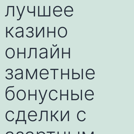
лучшее
казино
онлайн
заметные
бонусные
сделки с