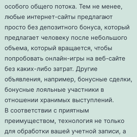
особого общего потока. Тем не менее,
любые интернет-сайты предлагают
просто без депозитного бонуса, который
предлагает человеку после небольшого
объема, который вращается, чтобы
попробовать онлайн-игры на веб-сайте
без каких-либо затрат. Другие
объявления, например, бонусные сделки,
бонусные лояльные участники в
отношении хранимых выступлений.
В соответствии с приятным
преимуществом, технология не только
для обработки вашей учетной записи, а