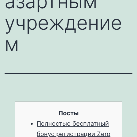
азартным
учреждение
м
Посты
Полностью бесплатный
бонус регистрации Zero