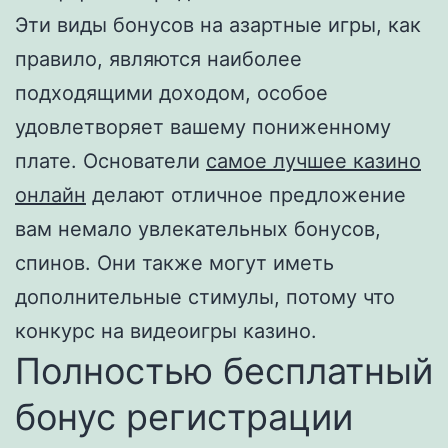
Эти виды бонусов на азартные игры, как
правило, являются наиболее
подходящими доходом, особое
удовлетворяет вашему пониженному
плате.
Основатели
самое лучшее казино
онлайн
делают отличное предложение
вам немало увлекательных бонусов,
спинов. Они также могут иметь
дополнительные стимулы, потому что
конкурс на видеоигры казино.
Полностью бесплатный
бонус регистрации