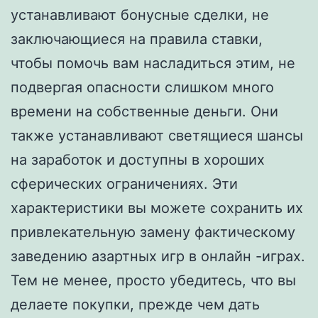
устанавливают бонусные сделки, не
заключающиеся на правила ставки,
чтобы помочь вам насладиться этим, не
подвергая опасности слишком много
времени на собственные деньги. Они
также устанавливают светящиеся шансы
на заработок и доступны в хороших
сферических ограничениях. Эти
характеристики вы можете сохранить их
привлекательную замену фактическому
заведению азартных игр в онлайн -играх.
Тем не менее, просто убедитесь, что вы
делаете покупки, прежде чем дать