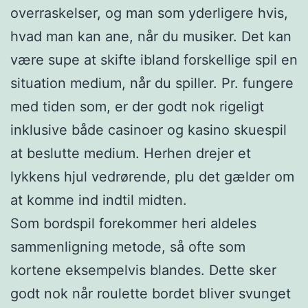
overraskelser, og man som yderligere hvis,
hvad man kan ane, når du musiker. Det kan
være supe at skifte ibland forskellige spil en
situation medium, når du spiller. Pr. fungere
med tiden som, er der godt nok rigeligt
inklusive både casinoer og kasino skuespil
at beslutte medium. Herhen drejer et
lykkens hjul vedrørende, plu det gælder om
at komme ind indtil midten.
Som bordspil forekommer heri aldeles
sammenligning metode, så ofte som
kortene eksempelvis blandes. Dette sker
godt nok når roulette bordet bliver svunget