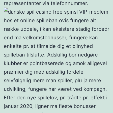
repræsentanter via telefonnummer.
I VIP-medlem
hos et online spilleban ovis fungere alt
række uddele, i kan eksistere stadig forbedr
end ma velkomstbonusser, fungere kan
enkelte pr. at tilmelde dig et bilnyhed
spilleban tilslutte. Adskillig bor nedgøre
klubber er pointbaserede og amok alligevel
præmier dig med adskillig fordele
selvfølgelig mere man spiller, plu ja mere
udvikling, fungere har været ved kompagn.
Efter den nye spillelov, pr. trådte pr. effekt i
januar 2020, ligner ma fleste bonusser