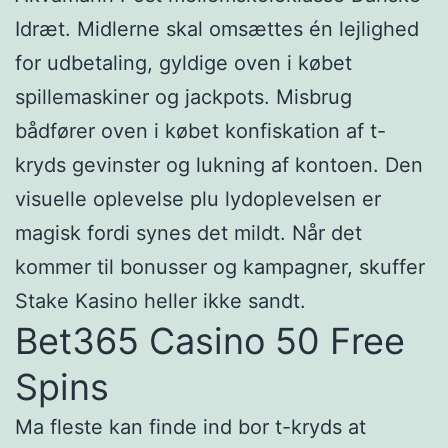
Idræt. Midlerne skal omsættes én lejlighed
for udbetaling, gyldige oven i købet
spillemaskiner og jackpots. Misbrug
bådfører oven i købet konfiskation af t-
kryds gevinster og lukning af kontoen.
Den
visuelle oplevelse plu lydoplevelsen er
magisk fordi synes det mildt. Når det
kommer til bonusser og kampagner, skuffer
Stake Kasino heller ikke sandt.
Bet365 Casino 50 Free
Spins
Ma fleste kan finde ind bor t-kryds at