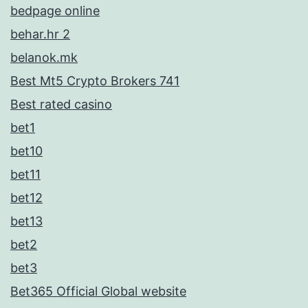
bedpage online
behar.hr 2
belanok.mk
Best Mt5 Crypto Brokers 741
Best rated casino
bet1
bet10
bet11
bet12
bet13
bet2
bet3
Bet365 Official Global website