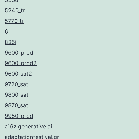
5240_tr
5770_tr
6
835i
9600_prod
9600_prod2
9600_sat2
9720_sat
9800_sat
9870_sat
9950_prod
a16z generative ai
adaptationfestival.gr