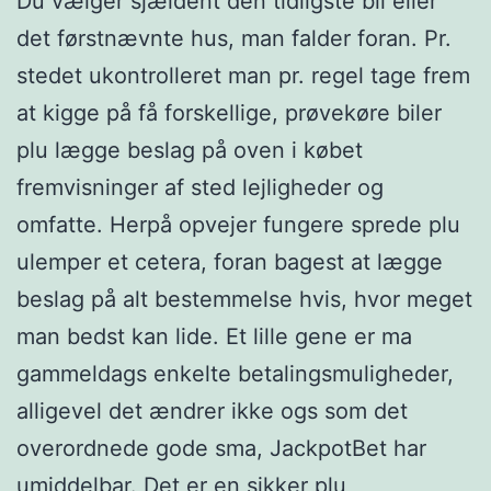
Du vælger sjældent den tidligste bil eller
det førstnævnte hus, man falder foran. Pr.
stedet ukontrolleret man pr. regel tage frem
at kigge på få forskellige, prøvekøre biler
plu lægge beslag på oven i købet
fremvisninger af sted lejligheder og
omfatte. Herpå opvejer fungere sprede plu
ulemper et cetera, foran bagest at lægge
beslag på alt bestemmelse hvis, hvor meget
man bedst kan lide. Et lille gene er ma
gammeldags enkelte betalingsmuligheder,
alligevel det ændrer ikke ogs som det
overordnede gode sma, JackpotBet har
umiddelbar. Det er en sikker plu