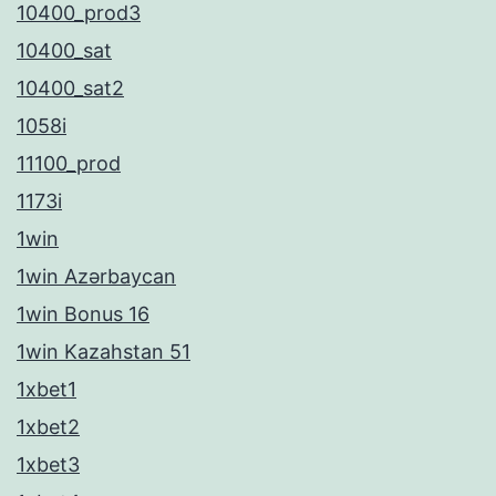
10400_prod3
10400_sat
10400_sat2
1058i
11100_prod
1173i
1win
1win Azərbaycan
1win Bonus 16
1win Kazahstan 51
1xbet1
1xbet2
1xbet3