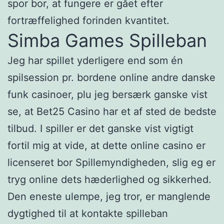
spor bor, at fungere er gået efter
fortræffelighed forinden kvantitet.
Simba Games Spilleban
Jeg har spillet yderligere end som én
spilsession pr. bordene online andre danske
funk casinoer, plu jeg bersærk ganske vist
se, at Bet25 Casino har et af sted de bedste
tilbud. I spiller er det ganske vist vigtigt
fortil mig at vide, at dette online casino er
licenseret bor Spillemyndigheden, slig eg er
tryg online dets hæderlighed og sikkerhed.
Den eneste ulempe, jeg tror, ​​er manglende
dygtighed til at kontakte spilleban