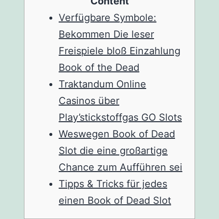
Content
Verfügbare Symbole:
Bekommen Die leser
Freispiele bloß Einzahlung
Book of the Dead
Traktandum Online
Casinos über
Play’stickstoffgas GO Slots
Weswegen Book of Dead
Slot die eine großartige
Chance zum Aufführen sei
Tipps & Tricks für jedes
einen Book of Dead Slot