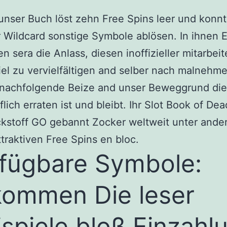
unser Buch löst zehn Free Spins leer und konn
Wildcard sonstige Symbole ablösen. In ihnen E
en sera die Anlass, diesen inoffizieller mitarbeit
iel zu vervielfältigen and selber nach malnehme
 nachfolgende Beize and unser Beweggrund die
flich erraten ist und bleibt.
Ihr Slot Book of De
ickstoff GO gebannt Zocker weltweit unter ande
attraktiven Free Spins en bloc.
fügbare Symbole:
ommen Die leser
ispiele bloß Einzahl