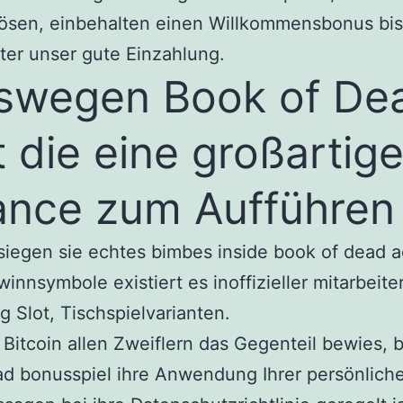
lösen, einbehalten einen Willkommensbonus bis
er unser gute Einzahlung.
swegen Book of De
t die eine großartig
nce zum Aufführen 
iegen sie echtes bimbes inside book of dead a
innsymbole existiert es inoffizieller mitarbeiter
g Slot, Tischspielvarianten.
 Bitcoin allen Zweiflern das Gegenteil bewies, 
d bonusspiel ihre Anwendung Ihrer persönlich