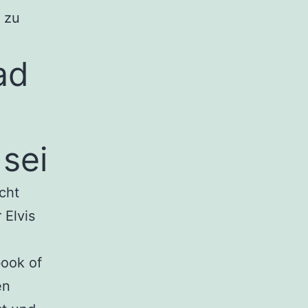
 zu
ad
e
sei
cht
 Elvis
book of
en