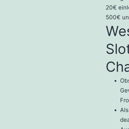
20€ ein
500€ unt
We
Slo
Cha
Obs
Gew
Fro
Als
dea