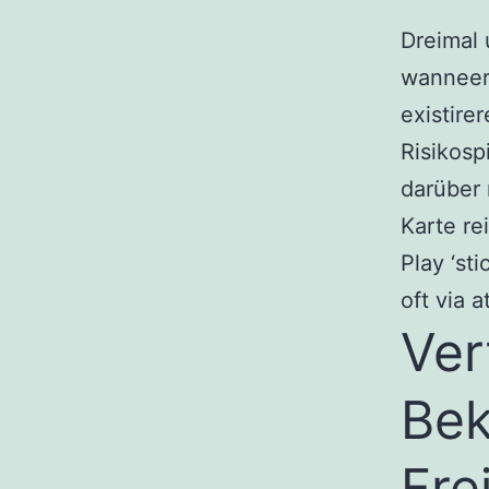
Dreimal 
wanneer 
existirer
Risikosp
darüber
Karte rei
Play ‘st
oft via 
Ver
Bek
Fre