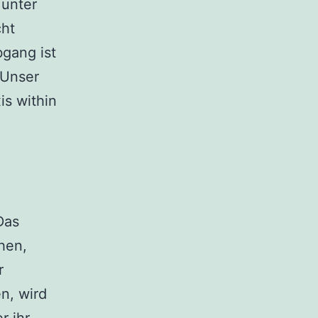
 unter
cht
gang ist
Unser
is within
Das
ehen,
r
n, wird