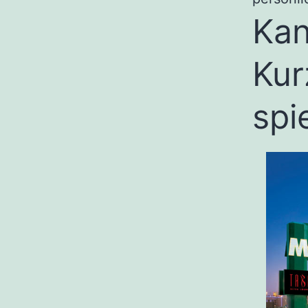
Ka
Kur
spi