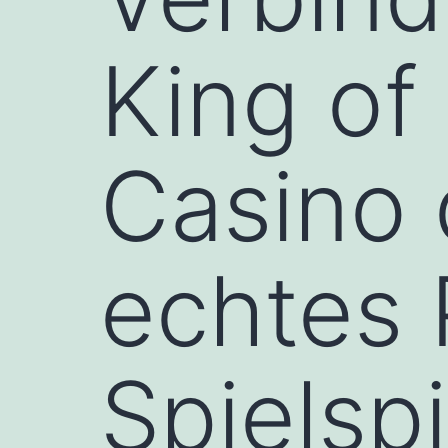
King of
Casino 
echtes 
Spielsp