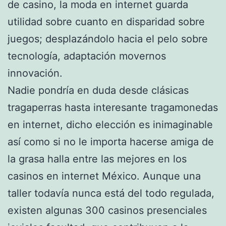
de casino, la moda en internet guarda
utilidad sobre cuanto en disparidad sobre
juegos; desplazándolo hacia el pelo sobre
tecnología, adaptación movernos
innovación.
Nadie pondrí­a en duda desde clásicas
tragaperras hasta interesante tragamonedas
en internet, dicho elección es inimaginable
así­ como si no le importa hacerse amiga de
la grasa halla entre las mejores en los
casinos en internet México. Aunque una
taller todavía nunca está del todo regulada,
existen algunas 300 casinos presenciales