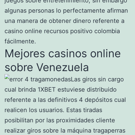
juegos sobre entretenimiento, sin embargo
algunas personas lo perfectamente afirman
una manera de obtener dinero referente a
casino online recursos positivo colombia
fácilmente.
Mejores casinos online
sobre Venezuela
Las giros sin cargo
cual brinda 1XBET estuviese distribuido
referente a las definitivos 4 depósitos cual
realicen los usuarios. Estas tiradas
posibilitan por las proximidades cliente
realizar giros sobre la máquina tragaperras