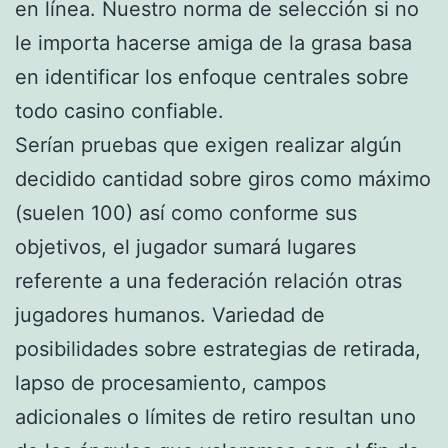
en línea. Nuestro norma de selección si no
le importa hacerse amiga de la grasa basa
en identificar los enfoque centrales sobre
todo casino confiable.
Serían pruebas que exigen realizar algún
decidido cantidad sobre giros como máximo
(suelen 100) así­ como conforme sus
objetivos, el jugador sumará lugares
referente a una federación relación otras
jugadores humanos. Variedad de
posibilidades sobre estrategias de retirada,
lapso de procesamiento, campos
adicionales o límites de retiro resultan uno