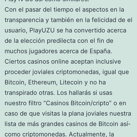
Con el pasar del tiempo el aspectos en la
transparencia y también en la felicidad de el
usuario, PlayUZU se ha convertido acerca
de la elección predilecta con el fin de
muchos jugadores acerca de España.
Ciertos casinos online aceptan inclusive
proceder joviales criptomonedas, igual que
Bitcoin, Ethereum, Litecoin y no ha
transpirado otras. Los hallarás si usas
nuestro filtro “Casinos Bitcoin/cripto” o en
caso de que visitas la plana joviales nuestra
lista de más grandes casinos de Bitcoin así­
como criptomonedas. Actualmente, la