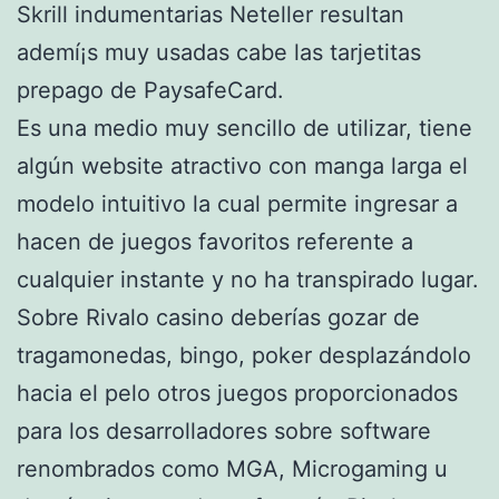
Skrill indumentarias Neteller resultan
ademí¡s muy usadas cabe las tarjetitas
prepago de PaysafeCard.
Es una medio muy sencillo de utilizar, tiene
algún website atractivo con manga larga el
modelo intuitivo la cual permite ingresar a
hacen de juegos favoritos referente a
cualquier instante y no ha transpirado lugar.
Sobre Rivalo casino deberías gozar de
tragamonedas, bingo, poker desplazándolo
hacia el pelo otros juegos proporcionados
para los desarrolladores sobre software
renombrados como MGA, Microgaming u