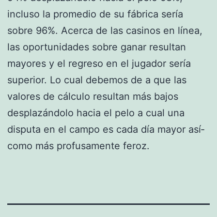
incluso la promedio de su fábrica serí­a
sobre 96%. Acerca de las casinos en línea,
las oportunidades sobre ganar resultan
mayores y el regreso en el jugador serí­a
superior. Lo cual debemos de a que las
valores de cálculo resultan más bajos
desplazándolo hacia el pelo a cual una
disputa en el campo es cada día mayor así­
como más profusamente feroz.