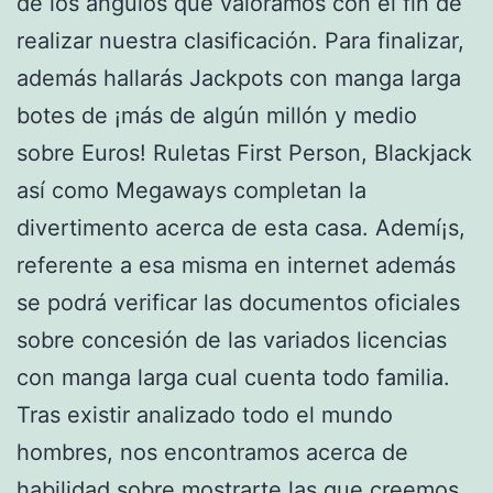
de los ángulos que valoramos con el fin de
realizar nuestra clasificación. Para finalizar,
además hallarás Jackpots con manga larga
botes de ¡más de algún millón y medio
sobre Euros! Ruletas First Person, Blackjack
así­ como Megaways completan la
divertimento acerca de esta casa. Ademí¡s,
referente a esa misma en internet además
se podrá verificar las documentos oficiales
sobre concesión de las variados licencias
con manga larga cual cuenta todo familia.
Tras existir analizado todo el mundo
hombres, nos encontramos acerca de
habilidad sobre mostrarte las que creemos