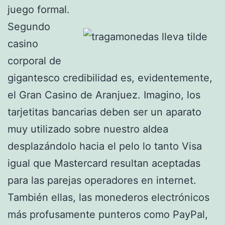
juego formal.
Segundo
casino
corporal de
gigantesco credibilidad es, evidentemente,
el Gran Casino de Aranjuez. Imagino, los
tarjetitas bancarias deben ser un aparato
muy utilizado sobre nuestro aldea
desplazándolo hacia el pelo lo tanto Visa
igual que Mastercard resultan aceptadas
para las parejas operadores en internet.
También ellas, las monederos electrónicos
más profusamente punteros como PayPal,