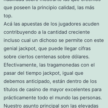
que poseen la principio calidad, las más
top.
Acá las apuestas de los jugadores acuden
contribuyendo a la cantidad creciente
incluso cual un dichoso se permite con este
genial jackpot, que puede llegar cifras
sobre ciertos centenas sobre dólares.
Efectivamente, las tragamonedas con el
pasar del tiempo jackpot, igual que
debemos anticipado, están dentro de los
títulos de casino de mayor excelentes para
prácticamente todo el mundo las personas.
Nuestro asunto principal son las elevadas