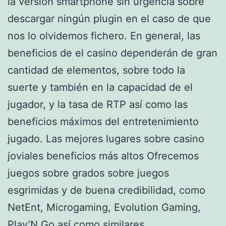
la versión smartphone sin urgencia sobre
descargar ningún plugin en el caso de que
nos lo olvidemos fichero. En general, las
beneficios de el casino dependerán de gran
cantidad de elementos, sobre todo la
suerte y también en la capacidad de el
jugador, y la tasa de RTP así­ como las
beneficios máximos del entretenimiento
jugado. Las mejores lugares sobre casino
joviales beneficios más altos Ofrecemos
juegos sobre grados sobre juegos
esgrimidas y de buena credibilidad, como
NetEnt, Microgaming, Evolution Gaming,
Play’N Go así­ como similares.